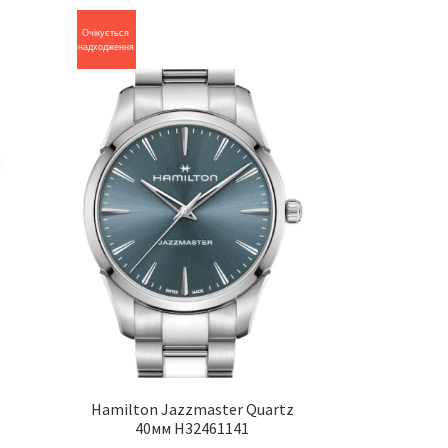
Очікується
надходження
Hamilton Jazzmaster Quartz
40мм H32461141