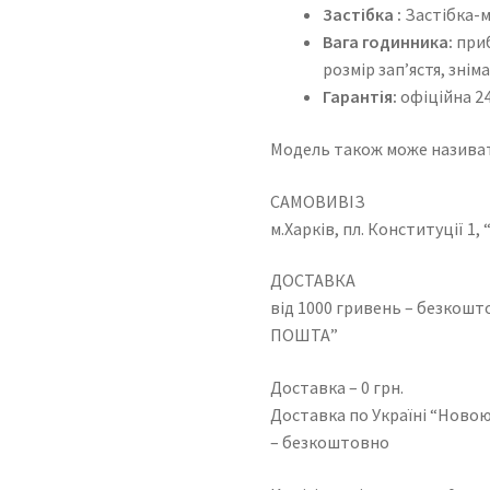
Застібка :
Застібка-м
Вага годинника:
приб
розмір зап’ястя, зні
Гарантія:
офіційна 24
Модель також може називат
САМОВИВІЗ
м.Харків, пл. Конституції 1
ДОСТАВКА
від 1000 гривень – безкош
ПОШТА”
Доставка – 0 грн.
Доставка по Україні “Новою
– безкоштовно