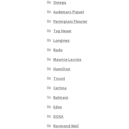
Omega
Audemars Piguet
Parmigiani Fleurier
Tag Heuer
Longines
Rado
Maurice Lacroix
Hamilton
Tissot
Certina
Balmain
Edox
DOXA
Raymond Weil