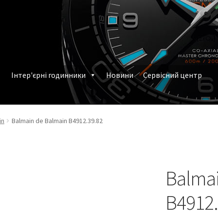
Інтер'єрні годинники
Новини
Сервісний центр
млення замовлення
Наручні годинники у Харкові
in
Balmain de Balmain B4912.39.82
Balmai
B4912.