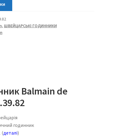
9.82
n
,
ШВЕЙЦАРСЬКІ ГОДИННИКИ
in
нник Balmain de
.39.82
ейцарія
ичний годинник
 (
деталі
)