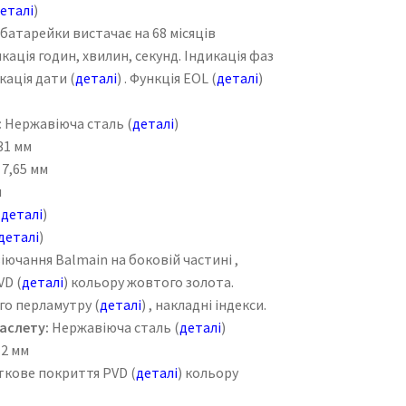
еталі
)
 батарейки вистачає на 68 місяців
кація годин, хвилин, секунд. Індикація фаз
икація дати (
деталі
) . Функція EOL (
деталі
)
:
Нержавіюча сталь (
деталі
)
31 мм
7,65 мм
м
(
деталі
)
деталі
)
чання Balmain на боковій частині ,
VD (
деталі
) кольору жовтого золота.
ого перламутру (
деталі
) , накладні індекси.
аслету:
Нержавіюча сталь (
деталі
)
2 мм
ове покриття PVD (
деталі
) кольору