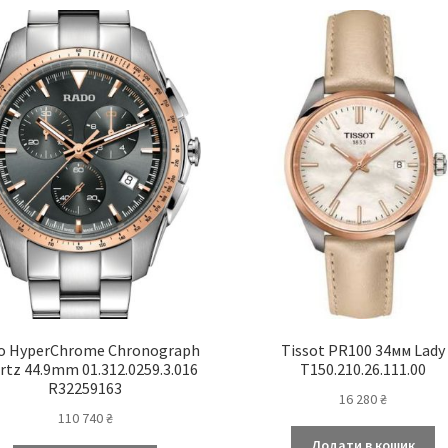
o HyperChrome Chronograph
Tissot PR100 34мм Lady
rtz 44.9mm 01.312.0259.3.016
T150.210.26.111.00
R32259163
16 280
₴
110 740
₴
Додати в кошик