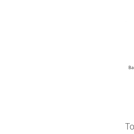
Ba
То