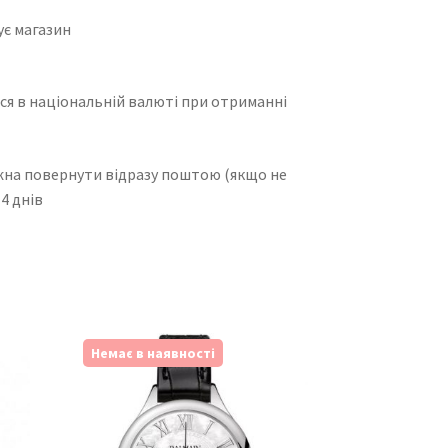
.
ує магазин
ся в національній валюті при отриманні
жна повернути відразу поштою (якщо не
4 днів
Немає в наявності