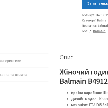
кількість
Артикул:
B4912.3
Категорії:
Balmai
Позначка:
Balma
Бренд:
Balmain
Опис
актеристики
Жіночий годи
тавка та оплата
Balmain B4912
Країна виробник:
Шв
Дизайн моделі:
Клас
Механізм:
ETA F05.841