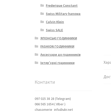
Frederique Constant
Swiss Military hanowa
Calvin Klein
Swiss SALE
ЯПОНСЬКІ ГОДИННИКИ
FASHION ГОДИННИКИ
Аксесуари до годинників
Хар
Інтер'єрні годинники
Дос
Контакти
097 025 38 28 (Telegram)
066 565 1654 ( VIber )
chasomerie_info@ukr.net