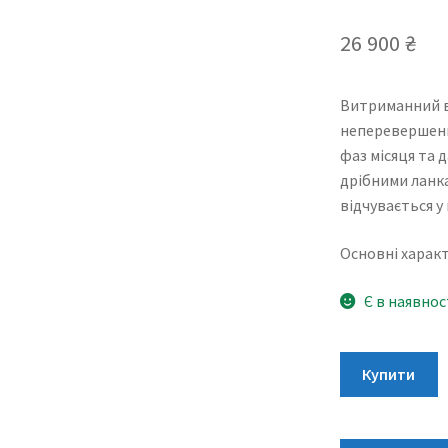
26 900
₴
Витриманний в 
неперевершени
фаз місяця та д
дрібними ланка
відчувається у 
Основні характ
Є в наявнос
Balmain
Купити
de
Balmain
B4912.39.82