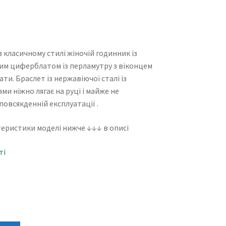
класичному стилі жіночій годинник із
м циферблатом із перламутру з віконцем
ати. Браслет із нержавіючої сталі із
ми ніжно лягає на руці і майже не
повсякденній експлуатації .
еристики моделі нижче ↓↓↓ в описі
ті