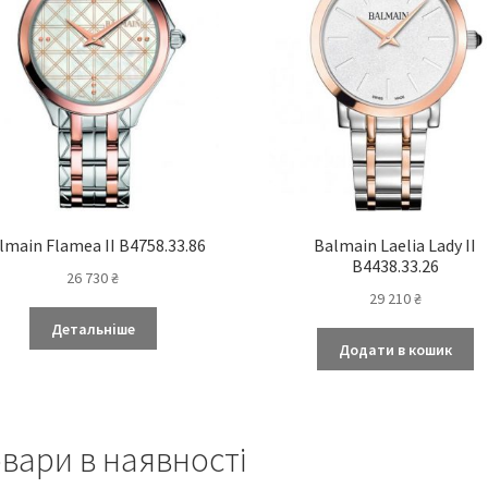
lmain Flamea II B4758.33.86
Balmain Laelia Lady II
B4438.33.26
26 730
₴
29 210
₴
Детальніше
Додати в кошик
вари в наявності