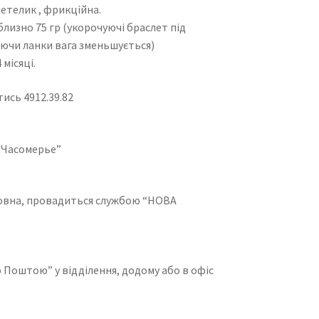
етелик , фрикційна.
лизно 75 гр (укорочуючі браслет під
маючи ланки вага зменьшується)
 місяці.
ись 4912.39.82
, “Часомерье”
товна, провадиться службою “НОВА
 Поштою” у відділення, додому або в офіс