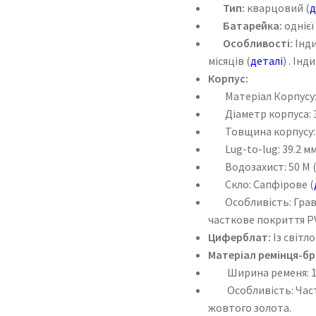
Тип:
кварцовий (
д
Батарейка:
однієї
Особливості:
Інди
місяців (
деталі
) . Інд
Корпус:
Матеріал Корпусу
Діаметр корпуса: 
Товщина корпусу: 
Lug-to-lug: 39.2 м
Водозахист: 50 M 
Скло: Сапфірове (
Особливість: Гравію
часткове покриття P
Циферблат:
Із світл
Матеріал ремінця-бр
Ширина ременя: 1
Особливість: Частк
жовтого золота.