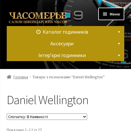
Перейти
Перейти
Меню
до
до
навігації
вмісту
Каталог годинників
Аксесуари
Інтер'єрні годинники
Головна
Головна
Товари з позначками “Daniel Wellington”
Контакти
Daniel Wellington
Кошик
Мій аккаунт
Показано 1–12 із 27
Оформлення замовлення