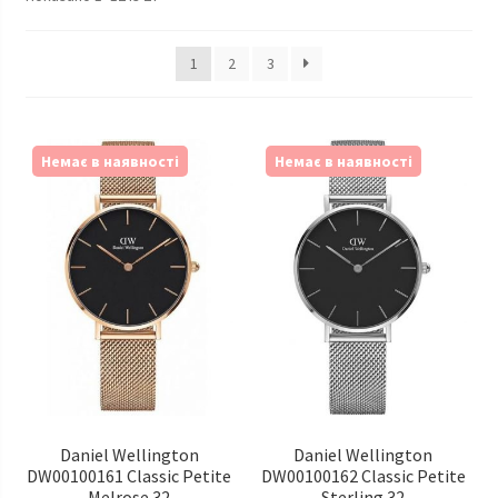
Наручні годинники у Харкові
1
2
3
Немає в наявності
Немає в наявності
Daniel Wellington
Daniel Wellington
DW00100161 Classic Petite
DW00100162 Classic Petite
Melrose 32
Sterling 32