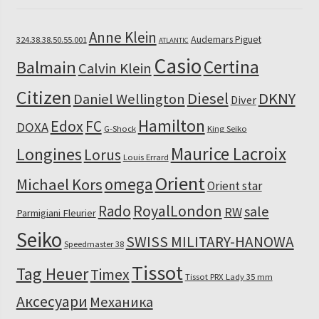
Anne Klein
Audemars Piguet
324.38.38.50.55.001
ATLANTIC
Casio
Certina
Balmain
Calvin Klein
Citizen
Diesel
DKNY
Daniel Wellington
Diver
Hamilton
Edox
FC
DOXA
G-Shock
King Seiko
Maurice Lacroix
Longines
Lorus
Louis Errard
Orient
omega
Michael Kors
Orient star
RoyalLondon
Rado
sale
RW
Parmigiani Fleurier
Seiko
SWISS MILITARY-HANOWA
Speedmaster 38
Tissot
Tag Heuer
Timex
Tissot PRX Lady 35 mm
Аксесуари
Механика