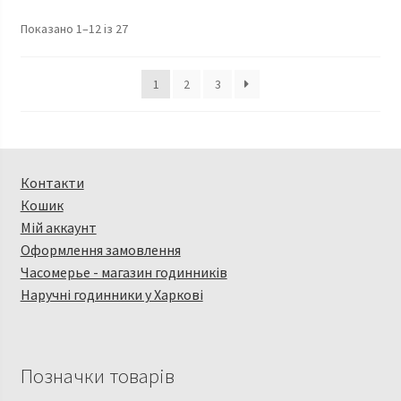
Показано 1–12 із 27
1
2
3
Контакти
Кошик
Мій аккаунт
Оформлення замовлення
Часомерье - магазин годинників
Наручні годинники у Харкові
Позначки товарів