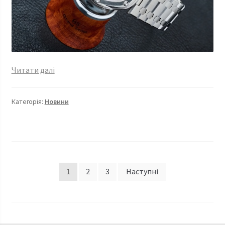
Credor
Читати далі
Locomotive
,
Категорія:
Новини
відродження
спадщини
легендарного
Жеральда
Дженти.
Пагінація
1
2
3
Наступні
записів