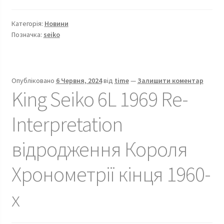
Seiko
Presage
Категорія:
Новини
Cocktail
Позначка:
seiko
GMT,
перший
погляд
на
Опубліковано
6 Червня, 2024
від
time
—
Залишити коментар
King Seiko 6L 1969 Re-
анонсовану
модель
Interpretation
відродження Короля
Хронометрії кінця 1960-
х