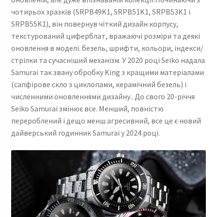
чотирьох зразків (SRPB49K1, SRPB51K1, SRPB53K1 і
SRPB55K1), він повернув чіткий дизайн корпусу,
текстурований циферблат, вражаючі розміри та деякі
оновлення в моделі. безель, шрифти, кольори, індекси/
стрілки та сучасніший механізм. У 2020 році Seiko надала
Samurai так звану обробку King з кращими матеріалами
(сапфірове скло з циклопами, керамічний безель) і
численними оновленнями дизайну.. До свого 20-річчя
Seiko Samurai змінює все. Менший, повністю
перероблений і дещо менш агресивний, все це є новий
дайверський годинник Samurai у 2024 році.