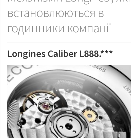
встановлюються в
Наручні годинники у Харкові
годинники компанії
Longines Caliber L888.***