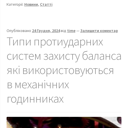
,
Категорії:
Новини
,
Статті
які
встановлюються
в
годинники
Опубліковано
24 Грудня, 2024
від
time
—
Залишити коментар
компанії
Типи протиударних
систем захисту баланса
які використовуються
в механічних
годинниках