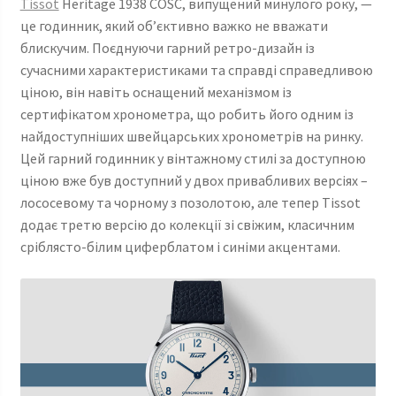
Tissot
Heritage 1938 COSC, випущений минулого року, —
це годинник, який об’єктивно важко не вважати
блискучим. Поєднуючи гарний ретро-дизайн із
сучасними характеристиками та справді справедливою
ціною, він навіть оснащений механізмом із
сертифікатом хронометра, що робить його одним із
найдоступніших швейцарських хронометрів на ринку.
Цей гарний годинник у вінтажному стилі за доступною
ціною вже був доступний у двох привабливих версіях –
лососевому та чорному з позолотою, але тепер Tissot
додає третю версію до колекції зі свіжим, класичним
сріблясто-білим циферблатом і синіми акцентами.