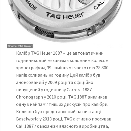
Калібр TAG Heuer 1887 – це автоматичний
годинниковий механізм з колонним колесом і
хронографом, 39 камінням і частотою 28 800
напівколивань на годину.Цей калібр був
анонсований у 2009 році та офіційно
випущений у годиннику Carrera 1887
Chronograph у 2010 році. TAG 1887 викликав
одну з найпам’ятніших дискусій про калібри.
Коли він був представлений на виставці
Baselworld у 2013 році, TAG активно просував
Cal. 1887 як механізм власного виробництва,