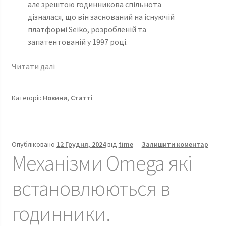
але зрештою годинникова спільнота
дізналася, що він заснований на існуючій
платформі Seiko, розробленій та
запатентованій у 1997 році.
Механізми
Читати далі
Tag
Heuer
Категорії:
Новини
,
Статті
,
які
встановлюються
в
Опубліковано
12 Грудня, 2024
від
time
—
Залишити коментар
годинники
Механізми Omega які
компанії.
встановлюються в
годинники.