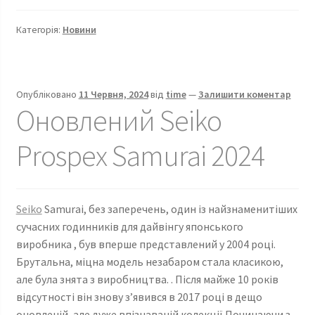
додає
нові
Категорія:
Новини
розміри
та
кольори
до
Опубліковано
11 Червня, 2024
від
time
—
Залишити коментар
колекції
Оновлений Seiko
Conquest
Prospex Samurai 2024
Seiko
Samurai, без заперечень, один із найзнаменитіших
сучасних годинників для дайвінгу японського
виробника , був вперше представлений у 2004 році.
Брутальна, міцна модель незабаром стала класикою,
але була знята з виробництва. . Після майже 10 років
відсутності він знову з’явився в 2017 році в дещо
оновленій, але дуже впізнаваній колекції.Починаючи з