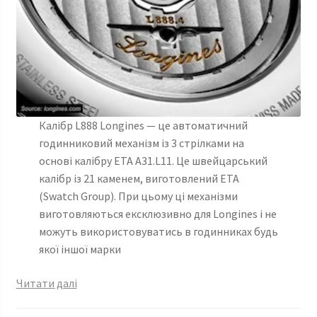
Калібр L888 Longines — це автоматичний
годинниковий механізм із 3 стрілками на
основі калібру ETA A31.L11. Це швейцарський
калібр із 21 каменем, виготовлений ETA
(Swatch Group). При цьому ці механізми
виготовляються ексклюзивно для Longines і не
можуть використовуватись в годинниках будь
якої іншої марки
Механізми
Читати далі
Longines