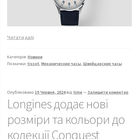
Tissot
Читати далі
Heritage
1938
Категорія:
Новини
COSC,
Позначки:
tissot
,
Механические часы
,
Швейцарские часы
тепер
у
свіжій
біло-
Опубліковано
19 Червня, 2024
від
time
—
Залишити коментар
Longines додає нові
блакитній
версії.
розміри та кольори до
T142.464.16.032.00
колекції Conquest