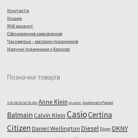
Контакти
Кошик
Мій аккаунт
Оформлення замовлення
Часомерье - магазин годинників
Наручні годинники у Харкові
Позначки товарів
Anne Klein
Audemars Piguet
324.38.38.50.55.001
ATLANTIC
Casio
Certina
Balmain
Calvin Klein
Citizen
Diesel
DKNY
Daniel Wellington
Diver