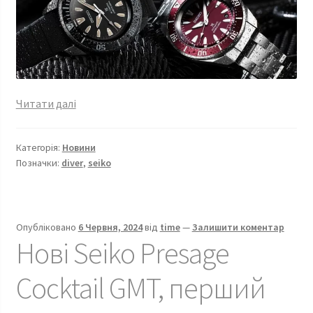
Оновлений
Читати далі
Seiko
Prospex
Категорія:
Новини
Samurai
Позначки:
diver
,
seiko
2024
Опубліковано
6 Червня, 2024
від
time
—
Залишити коментар
Нові Seiko Presage
Cocktail GMT, перший