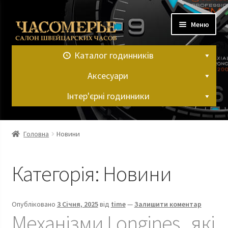
Перейти
Перейти
Меню
до
до
навігації
вмісту
Каталог годинників
Аксесуари
Інтер'єрні годинники
Головна
Головна
Новини
Контакти
Категорія:
Новини
Кошик
Мій аккаунт
Опубліковано
3 Січня, 2025
від
time
—
Залишити коментар
Механізми Longines , які
Оформлення замовлення