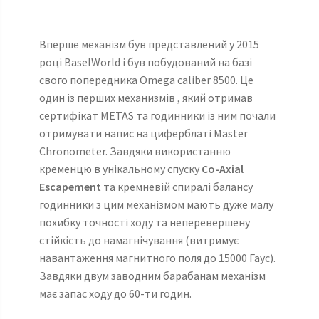
Вперше механізм був представлений у 2015
році BaselWorld і був побудований на базі
свого попередника Omega caliber 8500. Це
один із перших механизмів , який отримав
сертифікат METAS та годинники із ним почали
отримувати напис на циферблаті Master
Chronometer. Завдяки використанню
кременцю в унікальному спуску
Co-Axial
Escapement
та кремневій спиралі балансу
годинники з цим механізмом мають дуже малу
похибку точності ходу та неперевершену
стійкість до намагнічування (витримує
навантаження магнитного поля до 15000 Гаус).
Завдяки двум заводним барабанам механізм
має запас ходу до 60-ти годин.