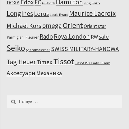
Hamilton
Edox
FC
DOXA
G-Shock
King Seiko
Maurice Lacroix
Longines
Lorus
Louis Errard
Orient
omega
Michael Kors
Orient star
RoyalLondon
Rado
sale
RW
Parmigiani Fleurier
Seiko
SWISS MILITARY-HANOWA
Speedmaster 38
Tissot
Tag Heuer
Timex
Tissot PRX Lady 35 mm
Аксесуари
Механика
Пошук: