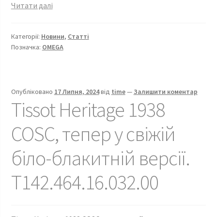
Механізми
Читати далі
Omega
які
Категорії:
Новини
,
Статті
встановлюються
Позначка:
OMEGA
в
годинники.
Опубліковано
17 Липня, 2024
від
time
—
Залишити коментар
Tissot Heritage 1938
COSC, тепер у свіжій
біло-блакитній версії.
T142.464.16.032.00