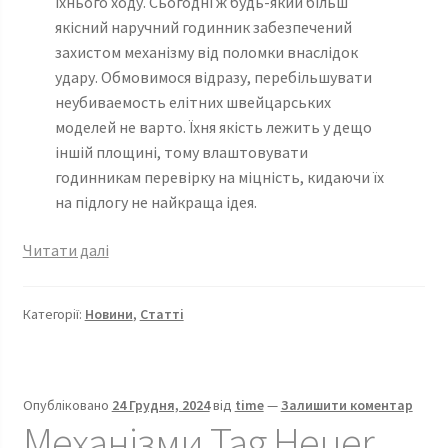
їхнього ходу. Сьогодні ж будь-який більш
якісний наручний годинник забезпечений
захистом механізму від поломки внаслідок
удару. Обмовимося відразу, перебільшувати
неубиваемость елітних швейцарських
моделей не варто. Їхня якість лежить у дещо
іншій площині, тому влаштовувати
годинникам перевірку на міцність, кидаючи їх
на підлогу не найкраща ідея.
Типи
Читати далі
протиударних
систем
Категорії:
Новини
,
Статті
захисту
баланса
які
використовуються
Опубліковано
24 Грудня, 2024
від
time
—
Залишити коментар
в
Механізми Tag Heuer ,