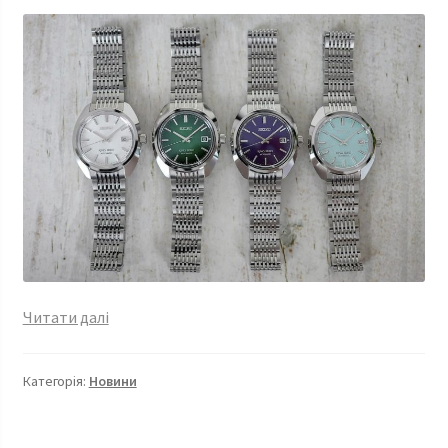
King
Читати далі
Seiko
6L
Категорія:
Новини
1969
Re-
Interpretation