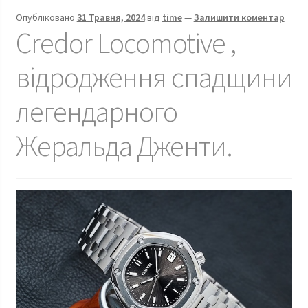
відродження
Опубліковано
31 Травня, 2024
від
time
—
Залишити коментар
Короля
Credor Locomotive ,
Хронометрії
кінця
відродження спадщини
1960-
х
легендарного
Жеральда Дженти.