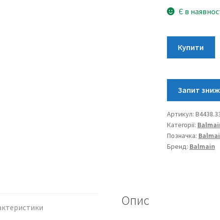
Є в наявнос
Balmain
Купити
Laelia
Lady
II
B4438.33.26
кількість
Артикул:
B4438.3
Категорії:
Balmai
Позначка:
Balma
Бренд:
Balmain
Опис
актеристики