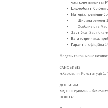
часткове покриття P
Циферблат:
Срібного
Матеріал ремінця-бр
Ширина ременя: 1
Особливість: Частк
Застібка :
Застібка-м
Вага годинника:
приб
Гарантія:
офіційна 24
Модель також може називат
САМОВИВІЗ
м.Харків, пл. Конституції 1
ДОСТАВКА
від 1000 гривень – безкош
ПОШТА”