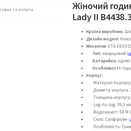
Жіночий годин
тавка та оплата
Lady II B4438.
Країна виробник:
Шв
Дизайн моделі:
Клас
Механізм:
ETA E63.031
Тип:
кварцовий (
д
Батарейка:
однієї
Особливості:
Інди
Корпус:
Матеріал Корпусу
Діаметр корпуса: 
Товщина корпусу: 
Lug-to-lug: 39,5 м
Водозахист: 50 M 
Скло: Сапфірове (
Особливість: Гравію