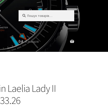
Шукати:
Шукати
0
₴
0 товарів
 Laelia Lady II
33.26