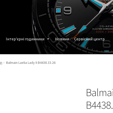
Інтер'єрні годинники
Новини
Сервісний центр
млення замовлення
Наручні годинники у Харкові
in
Balmain Laelia Lady II B4438.33.26
Balmain
B4438.