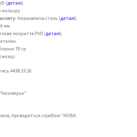
VD (
деталі
).
 кольору .
аслету:
Нержавіюча сталь (
деталі
).
6 мм
ове покриття PVD (
деталі
).
етелик.
лизно 70 гр
 місяці.
ись 4438.33.26
, “Часомерье”
товна, провадиться службою “НОВА