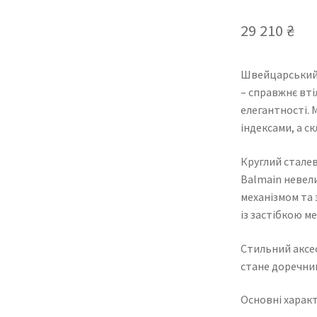
29 210
₴
Швейцарський г
– справжнє вті
елегантності.
індексами, а ск
Круглий сталев
Balmain невел
механізмом та
із застібкою м
Стильний аксес
стане доречним
Основні характ