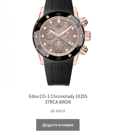
Edox CO-1 Chronolady 10255
37RCA BRDR
86 430
₴
Додати в кошик