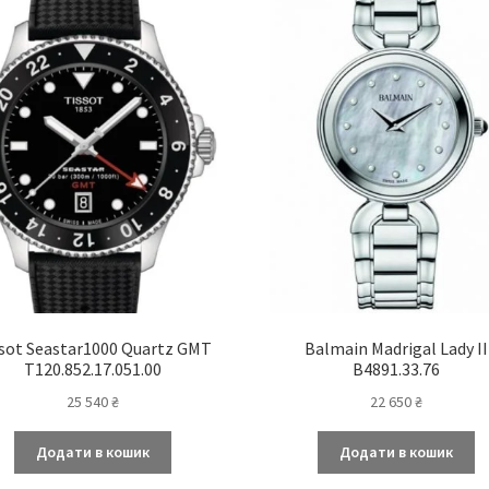
sot Seastar1000 Quartz GMT
Balmain Madrigal Lady II
T120.852.17.051.00
B4891.33.76
25 540
₴
22 650
₴
Додати в кошик
Додати в кошик