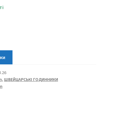
ті
3.26
n
,
ШВЕЙЦАРСЬКІ ГОДИННИКИ
in