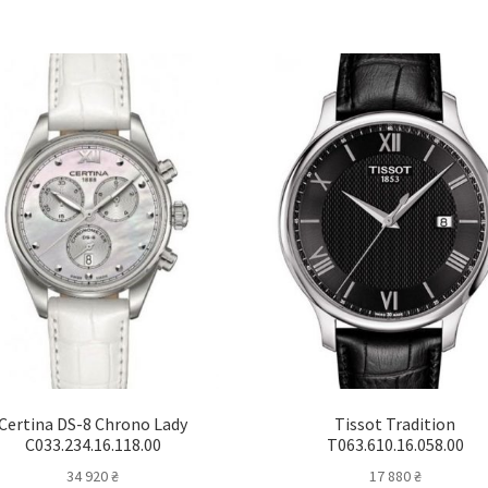
Certina DS-8 Chrono Lady
Tissot Tradition
C033.234.16.118.00
T063.610.16.058.00
34 920
₴
17 880
₴