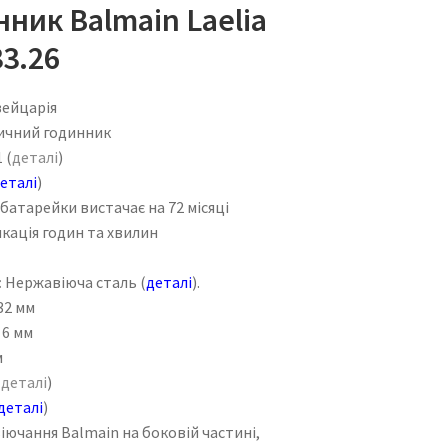
ник Balmain Laelia
33.26
ейцарія
ичний годинник
 (
деталі
)
еталі
)
 батарейки вистачає на 72 місяці
кація годин та хвилин
:
Нержавіюча сталь (
деталі
).
32 мм
6 мм
м
(
деталі
)
деталі
)
чання Balmain на боковій частині,