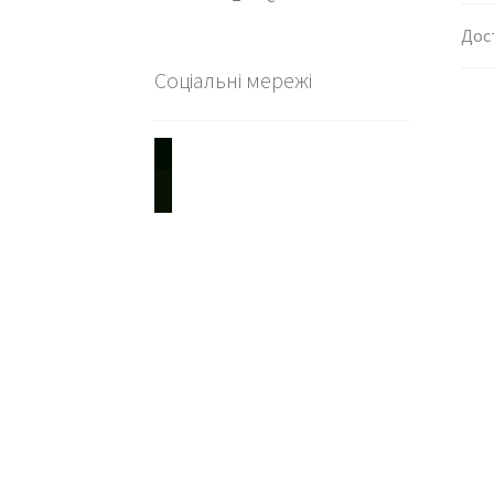
Дос
Соціальні мережі
youtube
instagram