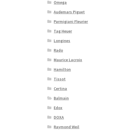
Omega
Audemars Piguet
Parmigiani Fleurier
Tag Heuer
Longines
Rado
Maurice Lacroix
Hamilton
Tissot
Certina
Balmain
Edox
DOXA
Raymond Weil