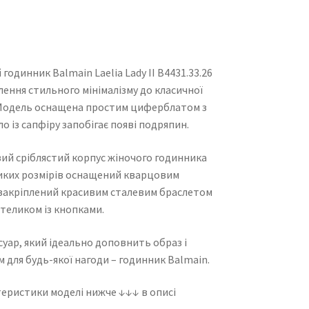
одинник Balmain Laelia Lady II B4431.33.26
лення стильного мінімалізму до класичної
 Модель оснащена простим циферблатом з
ло із сапфіру запобігає появі подряпин.
ий сріблястий корпус жіночого годинника
иких розмірів оснащений кварцовим
 закріплений красивим сталевим браслетом
етеликом із кнопками.
уар, який ідеально доповнить образ і
 для будь-якої нагоди – годинник Balmain.
еристики моделі нижче ↓↓↓ в описі