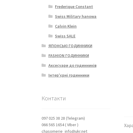
Frederique Constant
Swiss Military hanowa
Calvin Klein
Swiss SALE
ЯПОНСЬКІ ГОДИННИКИ
FASHION ГОДИННИКИ
Аксесуари до годинників
Інтер'єрні годинники
Контакти
097 025 38 28 (Telegram)
066 565 1654 ( VIber )
Хар
chasomerie_info@ukr.net