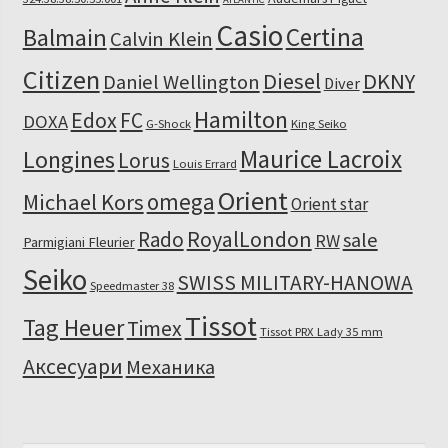
Casio
Certina
Balmain
Calvin Klein
Citizen
Diesel
DKNY
Daniel Wellington
Diver
Hamilton
Edox
FC
DOXA
G-Shock
King Seiko
Maurice Lacroix
Longines
Lorus
Louis Errard
Orient
omega
Michael Kors
Orient star
RoyalLondon
Rado
sale
RW
Parmigiani Fleurier
Seiko
SWISS MILITARY-HANOWA
Speedmaster 38
Tissot
Tag Heuer
Timex
Tissot PRX Lady 35 mm
Аксесуари
Механика