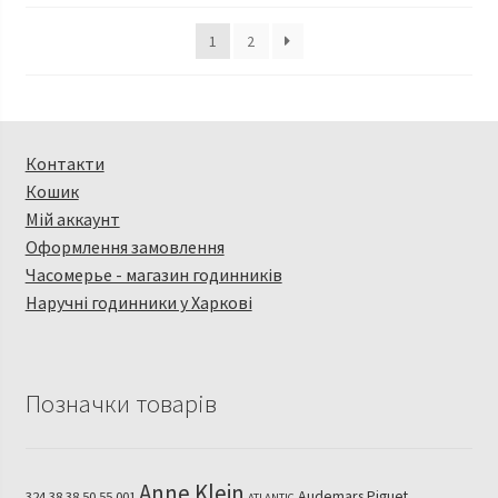
1
2
Контакти
Кошик
Мій аккаунт
Оформлення замовлення
Часомерье - магазин годинників
Наручні годинники у Харкові
Позначки товарів
Anne Klein
Audemars Piguet
324.38.38.50.55.001
ATLANTIC