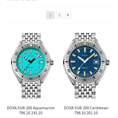
Наручні годинники у Харкові
1
2
DOXA SUB 200 Aquamarine
DOXA SUB 200 Caribbean
796.10.241.10
796.10.201.10