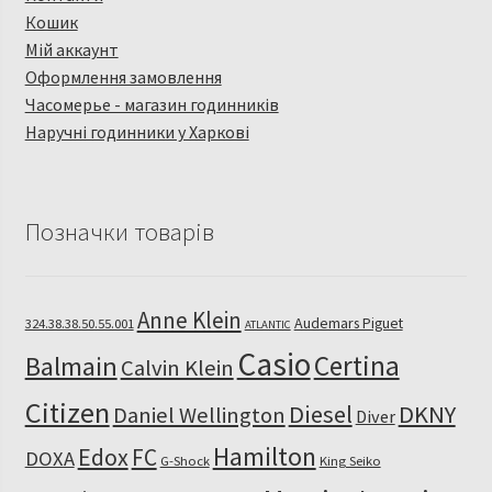
Кошик
Мій аккаунт
Оформлення замовлення
Часомерье - магазин годинників
Наручні годинники у Харкові
Позначки товарів
Anne Klein
Audemars Piguet
324.38.38.50.55.001
ATLANTIC
Casio
Certina
Balmain
Calvin Klein
Citizen
Diesel
DKNY
Daniel Wellington
Diver
Hamilton
Edox
FC
DOXA
G-Shock
King Seiko