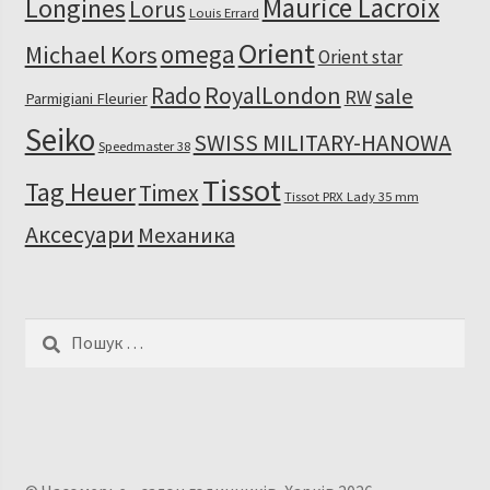
Maurice Lacroix
Longines
Lorus
Louis Errard
Orient
omega
Michael Kors
Orient star
RoyalLondon
Rado
sale
RW
Parmigiani Fleurier
Seiko
SWISS MILITARY-HANOWA
Speedmaster 38
Tissot
Tag Heuer
Timex
Tissot PRX Lady 35 mm
Аксесуари
Механика
Пошук: