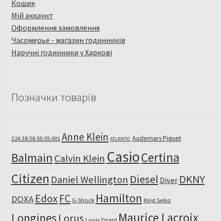
Кошик
Мій аккаунт
Оформлення замовлення
Часомерье - магазин годинників
Наручні годинники у Харкові
Позначки товарів
Anne Klein
Audemars Piguet
324.38.38.50.55.001
ATLANTIC
Casio
Certina
Balmain
Calvin Klein
Citizen
Diesel
DKNY
Daniel Wellington
Diver
Hamilton
Edox
FC
DOXA
G-Shock
King Seiko
Maurice Lacroix
Longines
Lorus
Louis Errard