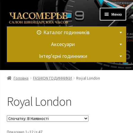
Перейти
Перейти
Меню
до
до
навігації
вмісту
Каталог годинників
Аксесуари
Інтер'єрні годинники
Головна
Головна
FASHION ГОДИННИКИ
Royal London
Контакти
Royal London
Кошик
Мій аккаунт
Показано 1–12 із 47
Оформлення замовлення