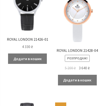
ROYAL LONDON 21426-01
4 330
₴
ROYAL LONDON 21428-04
РОЗПРОДАЖ!
Додати в кошик
Оригінальна
Поточна
5 200
₴
3 640
₴
ціна:
ціна:
5
3
Додати в кошик
200 ₴.
640 ₴.