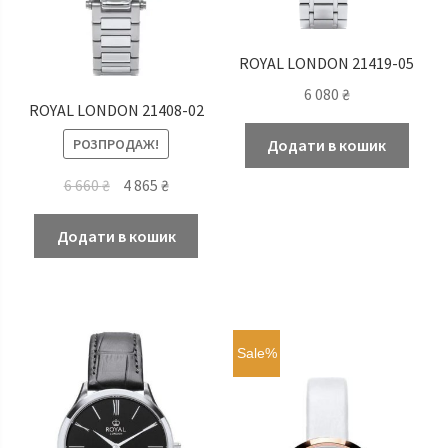
ROYAL LONDON 21419-05
6 080
₴
ROYAL LONDON 21408-02
РОЗПРОДАЖ!
Додати в кошик
Оригінальна
Поточна
6 660
₴
4 865
₴
ціна:
ціна:
6
4
Додати в кошик
660 ₴.
865 ₴.
Sale%