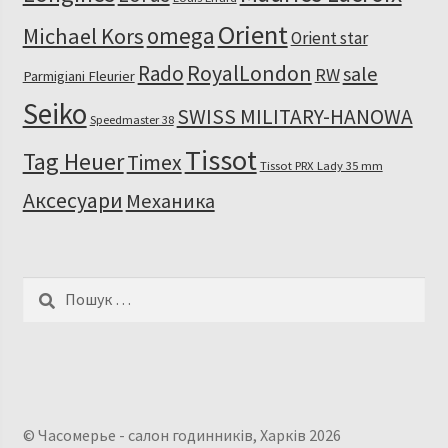
Orient
omega
Michael Kors
Orient star
RoyalLondon
Rado
sale
RW
Parmigiani Fleurier
Seiko
SWISS MILITARY-HANOWA
Speedmaster 38
Tissot
Tag Heuer
Timex
Tissot PRX Lady 35 mm
Аксесуари
Механика
Пошук:
© Часомерье - салон годинників, Харків 2026