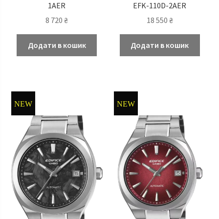
1AER
EFK-110D-2AER
8 720
₴
18 550
₴
Додати в кошик
Додати в кошик
NEW
NEW