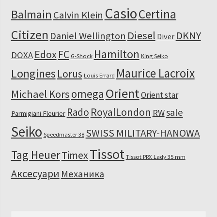
Casio
Certina
Balmain
Calvin Klein
Citizen
Diesel
DKNY
Daniel Wellington
Diver
Hamilton
Edox
FC
DOXA
G-Shock
King Seiko
Maurice Lacroix
Longines
Lorus
Louis Errard
Orient
omega
Michael Kors
Orient star
RoyalLondon
Rado
sale
RW
Parmigiani Fleurier
Seiko
SWISS MILITARY-HANOWA
Speedmaster 38
Tissot
Tag Heuer
Timex
Tissot PRX Lady 35 mm
Аксесуари
Механика
Пошук: