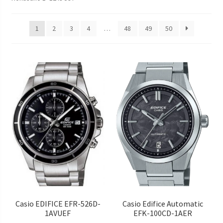
Наручні годинники у Харкові
1
2
3
4
…
48
49
50
Casio EDIFICE EFR-526D-
Casio Edifice Automatic
1AVUEF
EFK-100CD-1AER