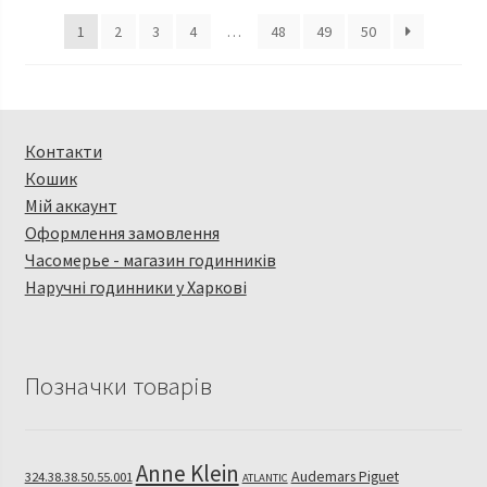
1
2
3
4
…
48
49
50
Контакти
Кошик
Мій аккаунт
Оформлення замовлення
Часомерье - магазин годинників
Наручні годинники у Харкові
Позначки товарів
Anne Klein
Audemars Piguet
324.38.38.50.55.001
ATLANTIC