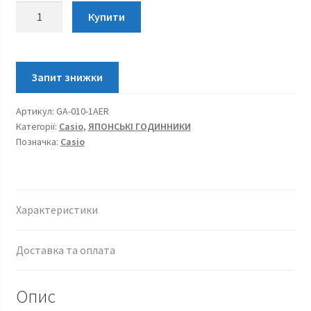
Casio
Купити
G-
Shock
GA-
010-
1AER
Артикул:
GA-010-1AER
кількість
Категорії:
Casio
,
ЯПОНСЬКІ ГОДИННИКИ
Позначка:
Casio
Характеристики
Доставка та оплата
Опис