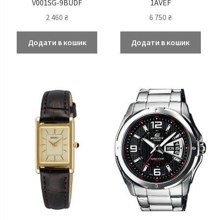
V001SG-9BUDF
1AVEF
2 460
₴
6 750
₴
Додати в кошик
Додати в кошик