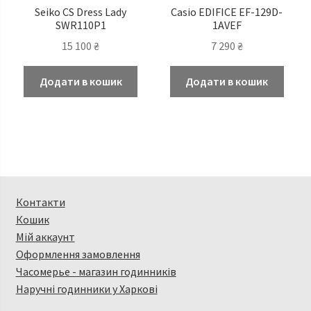
Seiko CS Dress Lady
Casio EDIFICE EF-129D-
SWR110P1
1AVEF
15 100
₴
7 290
₴
Додати в кошик
Додати в кошик
Контакти
Кошик
Мій аккаунт
Оформлення замовлення
Часомерье - магазин годинників
Наручні годинники у Харкові