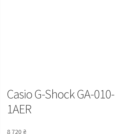
Casio G-Shock GA-010-
1AER
8 720
₴