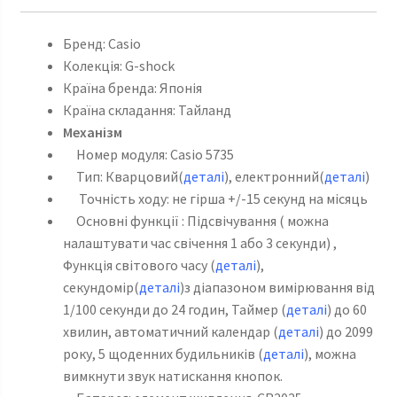
Бренд: Casio
Колекція: G-shock
Країна бренда: Японія
Країна складання: Тайланд
Механізм
Номер модуля: Casio 5735
Тип: Кварцовий(
деталі
), електронний(
деталі
)
Точність ходу: не гірша +/-15 секунд на місяць
Основні функції : Підсвічування ( можна
налаштувати час свічення 1 або 3 секунди) ,
Функція світового часу (
деталі
),
секундомір(
деталі
)з діапазоном вимірювання від
1/100 секунди до 24 годин, Таймер (
деталі
) до 60
хвилин, автоматичний календар (
деталі
) до 2099
року, 5 щоденних будильників (
деталі
), можна
вимкнути звук натискання кнопок.