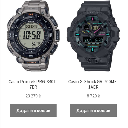
Casio Protrek PRG-340T-
Casio G-Shock GA-700MF-
7ER
1AER
23 270
₴
8 720
₴
Додати в кошик
Додати в кошик