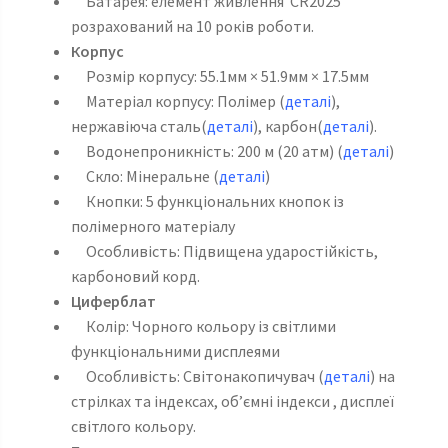
Батарея: елемент живлення CR2025
розрахований на 10 років роботи.
Корпус
Розмір корпусу: 55.1мм × 51.9мм × 17.5мм
Матеріал корпусу: Полімер (
деталі
),
нержавіюча сталь(
деталі
), карбон(
деталі
).
Водонепроникність: 200 м (20 атм) (
деталі
)
Скло: Мінеральне (
деталі
)
Кнопки: 5 функціональних кнопок із
полімерного матеріалу
Особливість: Підвищена ударостійкість,
карбоновий корд.
Циферблат
Колір: Чорного кольору із світлими
функціональними дисплеями
Особливість: Світонакопичувач (
деталі
) на
стрілках та індексах, обʼємні індекси , дисплеї
світлого кольору.