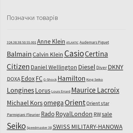
Позначки товарів
Anne Klein
Audemars Piguet
324.38.38.50.55.001
ATLANTIC
Casio
Certina
Balmain
Calvin Klein
Citizen
Diesel
DKNY
Daniel Wellington
Diver
Hamilton
Edox
FC
DOXA
G-Shock
King Seiko
Maurice Lacroix
Longines
Lorus
Louis Errard
Orient
omega
Michael Kors
Orient star
RoyalLondon
Rado
sale
RW
Parmigiani Fleurier
Seiko
SWISS MILITARY-HANOWA
Speedmaster 38