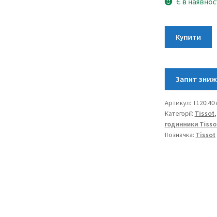
Є в наявнос
Tissot
Купити
Seastar
1000
Powermatic
80
T120.407.37.051
Артикул:
T120.407
кількість
Категорії:
Tissot
годинники Tisso
Позначка:
Tissot