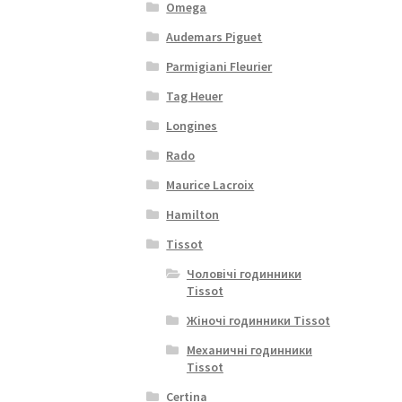
Omega
Audemars Piguet
Parmigiani Fleurier
Tag Heuer
Longines
Rado
Maurice Lacroix
Hamilton
Tissot
Чоловічі годинники
Tissot
Жіночі годинники Tissot
Механичні годинники
Tissot
Certina