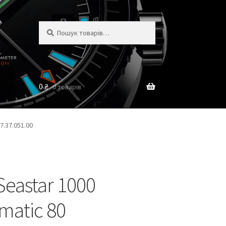
Шукати:
Шукати
0
₴
0 товарів
7.37.051.00
 Seastar 1000
matic 80