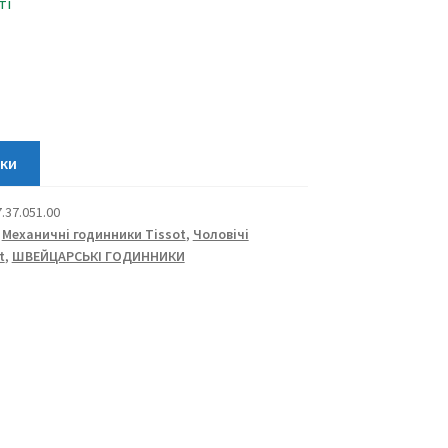
ті
.00
.37.051.00
,
Механичні годинники Tissot
,
Чоловічі
t
,
ШВЕЙЦАРСЬКІ ГОДИННИКИ