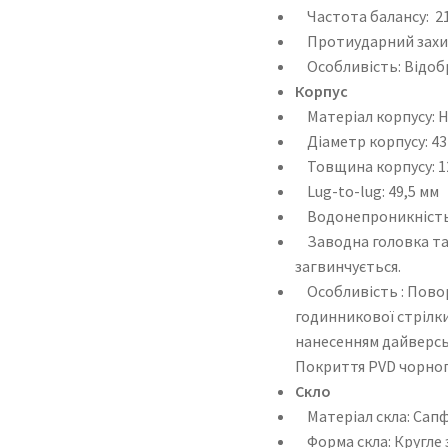
Частота балансу: 21
Протиударний захис
Особливість: Відоб
Корпус
Матеріал корпусу: Н
Діаметр корпусу: 43
Товщина корпусу: 1
Lug-to-lug: 49,5 мм
Водонепроникність: 
Заводна головка та 
загвинчується.
Особливість : Повор
годинникової стрілки
нанесенням дайверсь
Покриття PVD чорног
Скло
Матеріал скла: Сапф
Форма скла: Кругле 