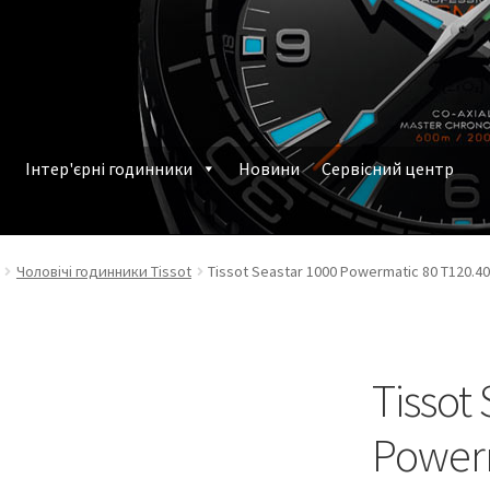
Інтер'єрні годинники
Новини
Сервісний центр
млення замовлення
Наручні годинники у Харкові
Чоловічі годинники Tissot
Tissot Seastar 1000 Powermatic 80 T120.40
Tissot
Power