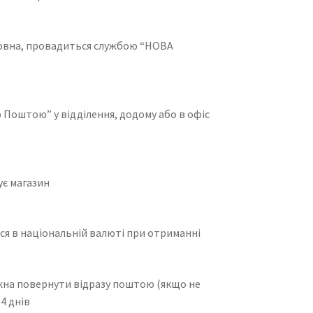
товна, провадиться службою “НОВА
 Поштою” у відділення, додому або в офіс
.
ує магазин
ся в національній валюті при отриманні
жна повернути відразу поштою (якщо не
4 днів