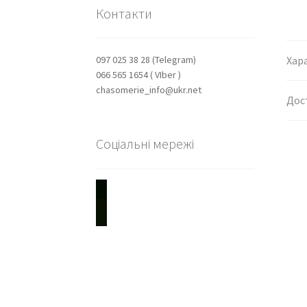
Контакти
Хар
097 025 38 28 (Telegram)
066 565 1654 ( VIber )
chasomerie_info@ukr.net
Дос
Соціальні мережі
youtube
instagram