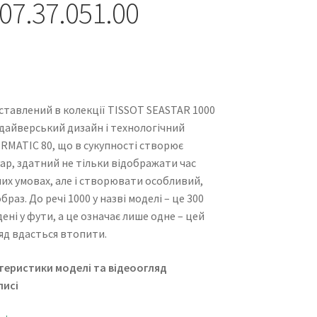
07.37.051.00
ставлений в колекції TISSOT SEASTAR 1000
дайверський дизайн і технологічний
RMATIC 80, що в сукупності створює
ар, здатний не тільки відображати час
них умовах, але і створювати особливий,
аз. До речі 1000 у назві моделі – це 300
ені у фути, а це означає лише одне – цей
яд вдасться втопити.
теристики моделі та відеоогляд
писі