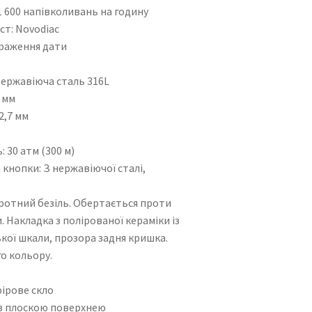
 600 напівколивань на годину
т: Novodiac
раження дати
ержавіюча сталь 316L
 мм
2,7 мм
30 атм (300 м)
кнопки: З нержавіючої сталі,
отний безіль. Обертається проти
. Накладка з полірованої кераміки із
кої шкали, прозора задня кришка.
о кольору.
ірове скло
з плоскою поверхнею