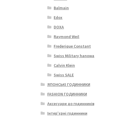
Balmain
Edox
DOXA
Raymond Weil
Frederique Constant
Swiss Military hanowa
Calvin Klein
Swiss SALE
ЯПОНСЬКІ ГОДИННИКИ
FASHION ГОДИННИКИ
Аксесуари до годинників
Інтер'єрні годинники