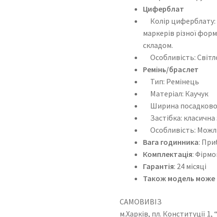
Циферблат
Колір циферблату: Ч
маркерів різної фор
складом.
Особливість: Світло
Ремінь/браслет
Тип: Ремінець
Матеріал: Каучук
Ширина посадкового
Застібка: класична 
Особливість: Можли
Вага годинника
: При
Комплектація
: Фірм
Гарантія
: 24 місяці
Також модель може н
САМОВИВІЗ
м.Харків, пл. Конституції 1