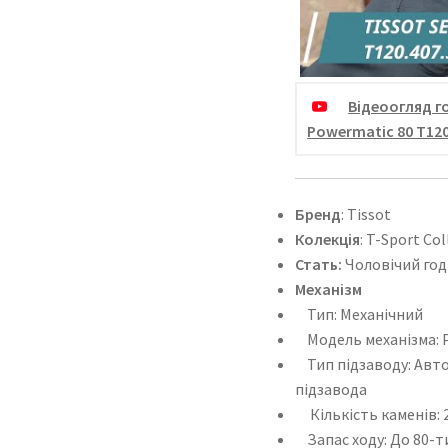
Відеоогляд го
Powermatic 80 T120
Бренд
: Tissot
Колекція
: T-Sport Col
Стать:
Чоловічий го
Механізм
Тип: Механічний
Модель механізма: P
Тип підзаводу: Авто
підзавода
Кількість каменів: 
Запас ходу: До 80-т