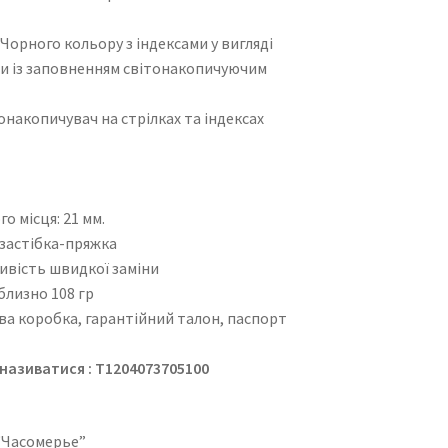
орного кольору з індексами у вигляді
ми із заповненням світонакопичуючим
накопичувач на стрілках та індексах
 місця: 21 мм.
застібка-пряжка
вість швидкої заміни
близно 108 гр
ова коробка, гарантійний талон, паспорт
азиватися : T1204073705100
, “Часомерье”