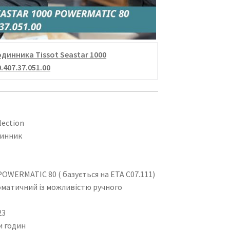
динника Tissot Seastar 1000
.407.37.051.00
lection
динник
OWERMATIC 80 ( базується на ETA C07.111)
матичний із можливістю ручного
23
и годин