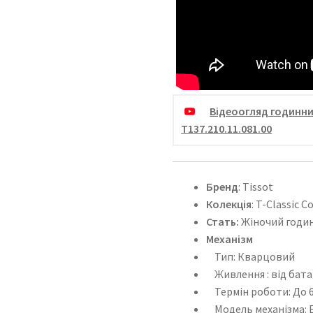
Відеоогляд годинни
T137.210.11.081.00
Бренд
: Tissot
Колекція
: T-Classic C
Стать:
Жіночий годи
Механізм
Тип: Кварцовий
Живлення : від бата
Термін роботи: До 6
Модель механізма: E