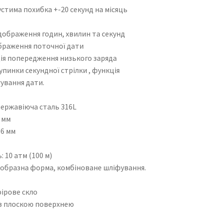
стима похибка +-20 секунд на місяць
3
дображення годин, хвилин та секунд
ображення поточної дати
я попередження низького заряда
упинки секундної стрілки , функція
ування дати.
ержавіюча сталь 316L
 мм
6 мм
10 атм (100 м)
образна форма, комбіноване шліфування.
ірове скло
з плоскою поверхнею