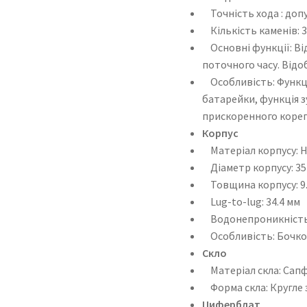
Точність хода : допу
Кількість каменів: 
Основні функції: Ві
поточного часу. Від
Особливість: Функці
батарейки, функція з
прискоренного корег
Корпус
Матеріал корпусу: Н
Діаметр корпусу: 35
Товщина корпусу: 9.
Lug-to-lug: 34.4 мм
Водонепроникність: 
Особливість: Бочко
Скло
Матеріал скла: Сапф
Форма скла: Кругле 
Циферблат