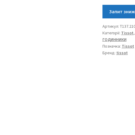
Quartz
T137.210.11.081
кількість
Артикул:
T137.210
Категорії:
Tissot
ГОДИННИКИ
Позначка:
Tissot
Бренд:
tissot