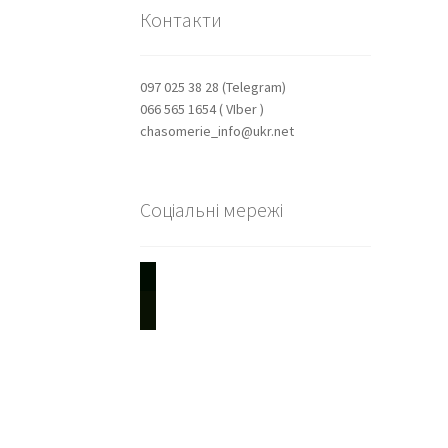
Контакти
097 025 38 28 (Telegram)
066 565 1654 ( VIber )
chasomerie_info@ukr.net
Соціальні мережі
youtube
instagram