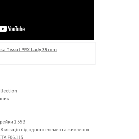
ка Tissot PRX Lady 35 mm
ollection
нник
рейки 1.55В
8 місяців від одного елемента живлення
TA F06.115