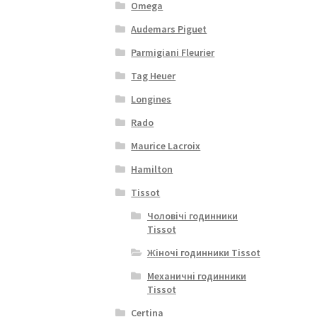
Omega
Audemars Piguet
Parmigiani Fleurier
Tag Heuer
Longines
Rado
Maurice Lacroix
Hamilton
Tissot
Чоловічі годинники
Tissot
Жіночі годинники Tissot
Механичні годинники
Tissot
Certina