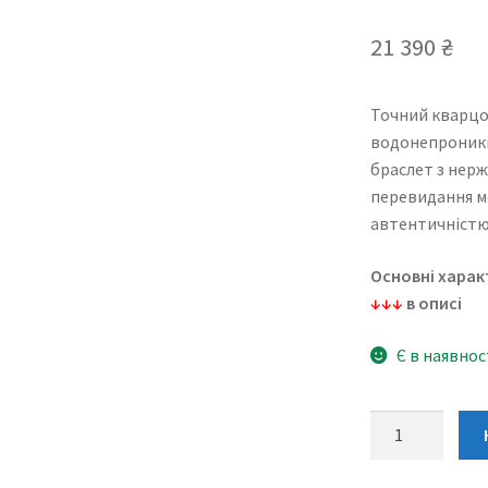
21 390
₴
Точний кварцов
водонепроникн
браслет з нерж
перевидання мо
автентичністю
Основні харак
↓↓↓
в описі
Є в наявнос
Tissot
PRX
35mm