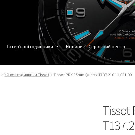
Інтер'єрні годинники
Новини
Сервісний центр
млення замовлення
Наручні годинники у Харкові
Жіночі годинники Tissot
Tissot PRX 35mm Quartz T137.210.11.081.00
Tissot
T137.2