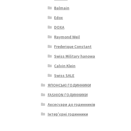
Balmain
Edox
DOXA
Raymond Weil
Frederique Constant
Swiss Military hanowa
Calvin Klein
Swiss SALE
ЯПОНСЬКІ ГОДИННИКИ
FASHION ГОДИННИКИ
Аксесуари до годинників
Інтер'єрні годинники