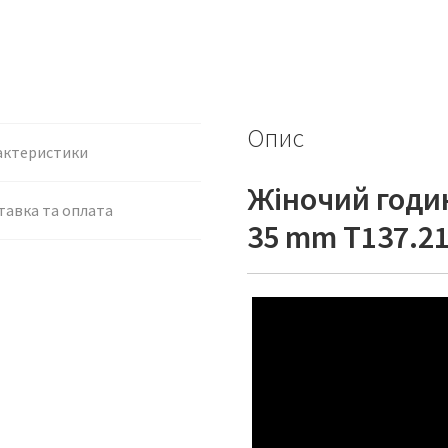
Опис
актеристики
Жіночий годин
тавка та оплата
35 mm T137.21