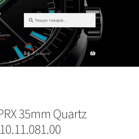
Шукати:
Шукати
0
₴
0 товарів
 PRX 35mm Quartz
10.11.081.00