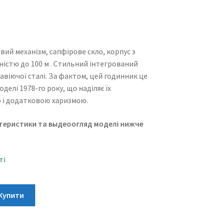
ий механізм, сапфірове скло, корпус з
істю до 100 м . Стильний інтегрований
авіючої сталі. За фактом, цей годинник це
делі 1978-го року, що наділяє їх
 і додатковою харизмою.
теристики та выдеоогляд моделі нижче
ті
Купити