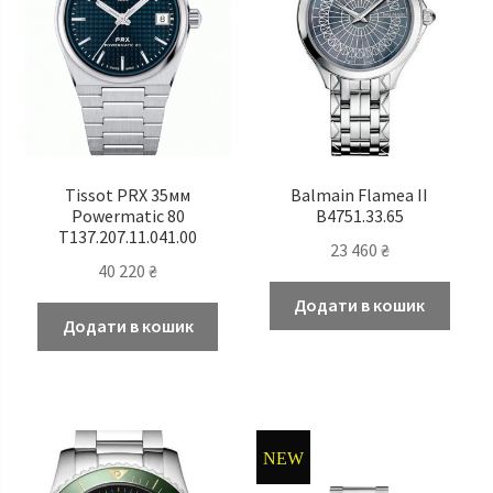
Tissot PRX 35мм
Balmain Flamea II
Powermatic 80
B4751.33.65
T137.207.11.041.00
23 460
₴
40 220
₴
Додати в кошик
Додати в кошик
NEW