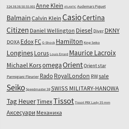
Anne Klein
Audemars Piguet
324.38.38.50.55.001
ATLANTIC
Casio
Certina
Balmain
Calvin Klein
Citizen
Diesel
DKNY
Daniel Wellington
Diver
Hamilton
Edox
FC
DOXA
G-Shock
King Seiko
Maurice Lacroix
Longines
Lorus
Louis Errard
Orient
omega
Michael Kors
Orient star
RoyalLondon
Rado
sale
RW
Parmigiani Fleurier
Seiko
SWISS MILITARY-HANOWA
Speedmaster 38
Tissot
Tag Heuer
Timex
Tissot PRX Lady 35 mm
Аксесуари
Механика