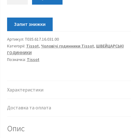
Couturier
Quartz
Chronograph
T035.617.16.031.00
кількість
Артикул:
T035.617.16.031.00
Категорії:
Tissot
,
Чоловічі годинники Tissot
,
ШВЕЙЦАРСЬКІ
ГОДИННИКИ
Позначка:
Tissot
Характеристики
Доставка та оплата
Опис