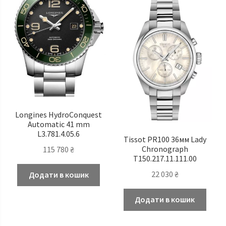
Longines HydroConquest
Automatic 41 mm
L3.781.4.05.6
Tissot PR100 36мм Lady
Chronograph
115 780
₴
T150.217.11.111.00
22 030
₴
Додати в кошик
Додати в кошик