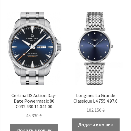
Certina DS Action Day-
Longines La Grande
Date Powermatic 80
Classique L4.755.4.97.6
C032.430.11.041.00
102 150
₴
45 330
₴
Додати в кошик
Додати в кошик