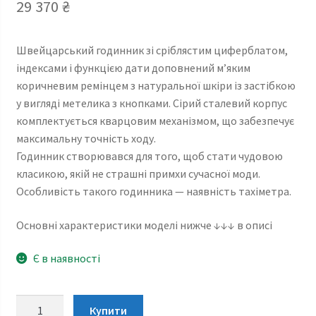
29 370
₴
Швейцарський годинник зі сріблястим циферблатом,
індексами і функцією дати доповнений м’яким
коричневим ремінцем з натуральної шкіри із застібкою
у вигляді метелика з кнопками. Сірий сталевий корпус
комплектується кварцовим механізмом, що забезпечує
максимальну точність ходу.
Годинник створювався для того, щоб стати чудовою
класикою, якій не страшні примхи сучасної моди.
Особливість такого годинника — наявність тахіметра.
Основні характеристики моделі нижче ↓↓↓ в описі
Є в наявності
Tissot
Купити