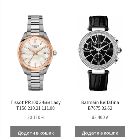
Tissot PR100 34мм Lady
Balmain Bellafina
T150.210.21.111.00
B7675.32.62
20 110
₴
82 400
₴
Додати в кошик
Додати в кошик