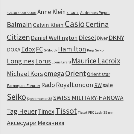
Anne Klein
Audemars Piguet
324.38.38.50.55.001
ATLANTIC
Casio
Certina
Balmain
Calvin Klein
Citizen
Diesel
DKNY
Daniel Wellington
Diver
Hamilton
Edox
FC
DOXA
G-Shock
King Seiko
Maurice Lacroix
Longines
Lorus
Louis Errard
Orient
omega
Michael Kors
Orient star
RoyalLondon
Rado
sale
RW
Parmigiani Fleurier
Seiko
SWISS MILITARY-HANOWA
Speedmaster 38
Tissot
Tag Heuer
Timex
Tissot PRX Lady 35 mm
Аксесуари
Механика