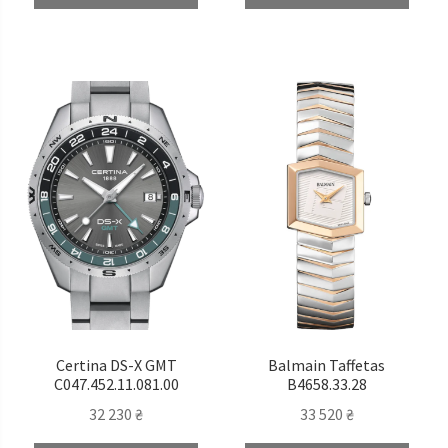
Certina DS-X GMT
Balmain Taffetas
C047.452.11.081.00
B4658.33.28
32 230
₴
33 520
₴