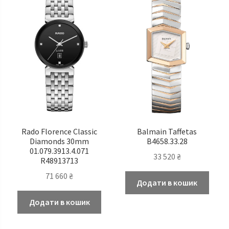
Rado Florence Classic
Balmain Taffetas
Diamonds 30mm
B4658.33.28
01.079.3913.4.071
33 520
₴
R48913713
71 660
₴
Додати в кошик
Додати в кошик