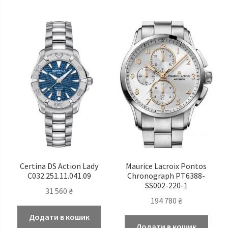
Certina DS Action Lady
Maurice Lacroix Pontos
C032.251.11.041.09
Chronograph PT6388-
SS002-220-1
31 560
₴
194 780
₴
Додати в кошик
Додати в кошик