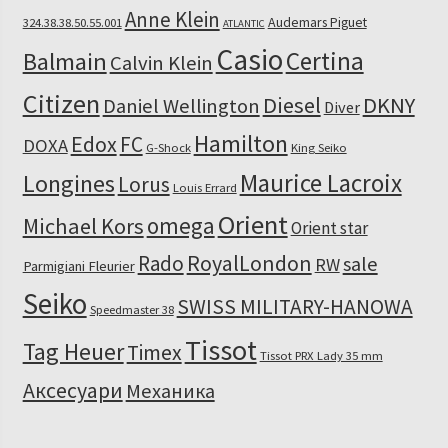
Anne Klein
Audemars Piguet
324.38.38.50.55.001
ATLANTIC
Casio
Certina
Balmain
Calvin Klein
Citizen
Diesel
DKNY
Daniel Wellington
Diver
Hamilton
Edox
FC
DOXA
G-Shock
King Seiko
Maurice Lacroix
Longines
Lorus
Louis Errard
Orient
omega
Michael Kors
Orient star
RoyalLondon
Rado
sale
RW
Parmigiani Fleurier
Seiko
SWISS MILITARY-HANOWA
Speedmaster 38
Tissot
Tag Heuer
Timex
Tissot PRX Lady 35 mm
Аксесуари
Механика