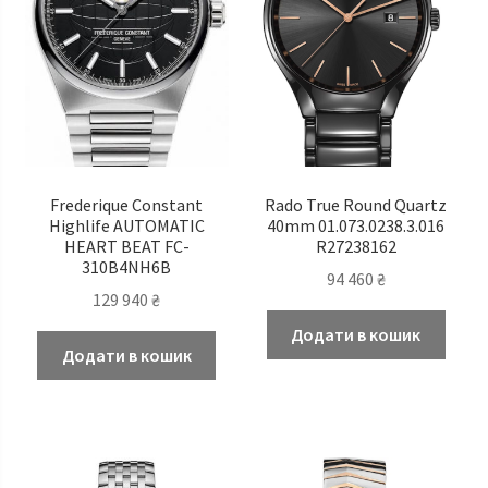
Frederique Constant
Rado True Round Quartz
Highlife AUTOMATIC
40mm 01.073.0238.3.016
HEART BEAT FC-
R27238162
310B4NH6B
94 460
₴
129 940
₴
Додати в кошик
Додати в кошик