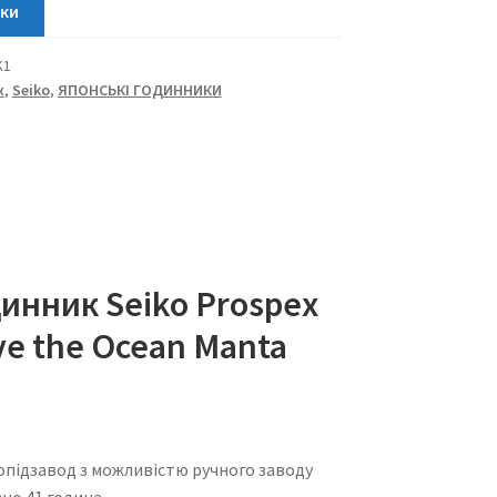
K1
x
,
Seiko
,
ЯПОНСЬКІ ГОДИННИКИ
инник Seiko Prospex
ave the Ocean Manta
підзавод з можливістю ручного заводу
но 41 година