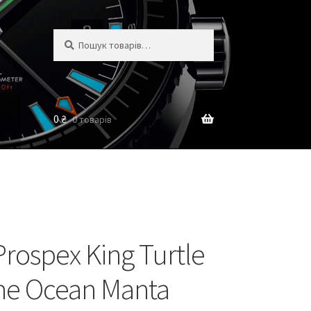
Шукати:
Шукати
0
₴
0 товарів
Prospex King Turtle
he Ocean Manta