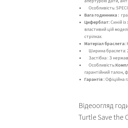
апертурою дати, ант
Особливість: SPECIA
Вага годинника :
гра
Циферблат:
Синій із
властивий цій моделі
стрілках.
Матеріал браслета:
Ширина браслета: 
Застібка : З нержаві
Особливість:
Компл
гарантійний талон, 
Гарантія :
Офіційна га
Відеоогляд год
Turtle Save the