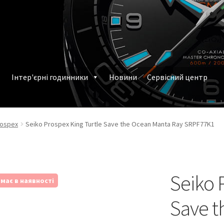
Інтер'єрні годинники
Новини
Сервісний центр
млення замовлення
Наручні годинники у Харкові
rospex
Seiko Prospex King Turtle Save the Ocean Manta Ray SRPF77K1
Seiko 
має в наявності
Save t