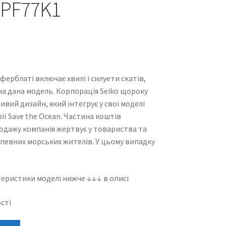
RPF77K1
ерблаті включає хвилі і силуети скатів,
а дана модель. Корпорація Seiko щороку
ивий дизайн, який інтегрує у свої моделі
рії Save the Ocean. Частина коштів
одажу компанія жертвує у товариства та
певних морських жителів. У цьому випадку
еристики моделі нижче ↓↓↓ в описі
сті