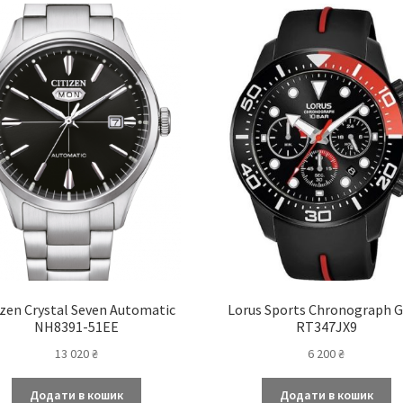
izen Crystal Seven Automatic
Lorus Sports Chronograph 
NH8391-51EE
RT347JX9
13 020
₴
6 200
₴
Додати в кошик
Додати в кошик