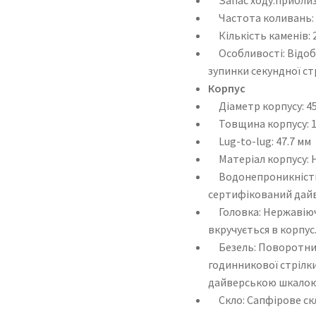
Частота коливань: 2
Кількість каменів: 2
Особливості: Відобр
зупинки секундної ст
Корпус
Діаметр корпусу: 4
Товщина корпусу: 1
Lug-to-lug: 47.7 мм
Матеріал корпусу: Н
Водонепроникність: 
сертифікований дай
Головка: Нержавіюча
вкручується в корпус
Безель: Поворотний
годинникової стрілки
дайверською шкало
Скло: Сапфірове скло