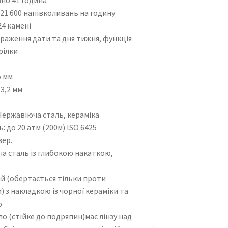
1 600 напівколивань на годину
4 камені
аження дати та дня тижня, функція
рілки
5 мм
3,2 мм
ержавіюча сталь, кераміка
до 20 атм (200м) ISO 6425
вер.
 сталь із глибокою накаткою,
.
 (обертається тільки проти
) з накладкою із чорної кераміки та
ю
 (стійке до подряпин)має лінзу над