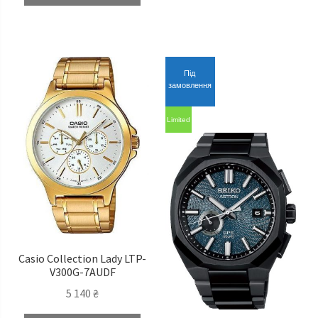
070 ₴.
549 ₴.
Під
замовлення
Limited
Casio Сollection Lady LTP-
V300G-7AUDF
5 140
₴