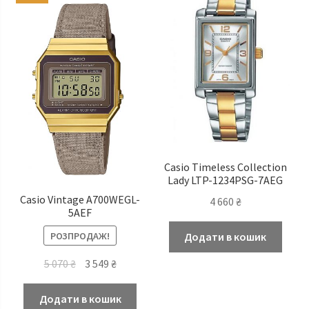
Casio Timeless Сollection
Lady LTP-1234PSG-7AEG
Casio Vintage A700WEGL-
4 660
₴
5AEF
РОЗПРОДАЖ!
Додати в кошик
Оригінальна
Поточна
5 070
₴
3 549
₴
ціна:
ціна:
5
3
Додати в кошик