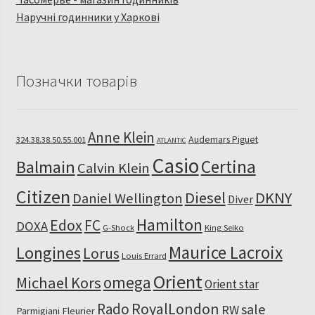
Наручні годинники у Харкові
Позначки товарів
Anne Klein
Audemars Piguet
324.38.38.50.55.001
ATLANTIC
Casio
Certina
Balmain
Calvin Klein
Citizen
Diesel
DKNY
Daniel Wellington
Diver
Hamilton
Edox
FC
DOXA
G-Shock
King Seiko
Maurice Lacroix
Longines
Lorus
Louis Errard
Orient
omega
Michael Kors
Orient star
RoyalLondon
Rado
sale
RW
Parmigiani Fleurier