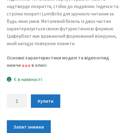
надтверде покриття, стійке до подряпин. Індекси та
стрілки покриті LumiBrite для зручного читання за
будь-яких умов. Металевий безель із двох частин
характеризується своєю футуристичною формою.
Циферблат має вражаючий формований візерунок,
який нагадує поверхню планети
Основні характеристики моделі та відеоогляд
нижче
↓↓↓
в описі
Є в наявності
Seiko
Купити
Astron
GPS
Solar
Titanium