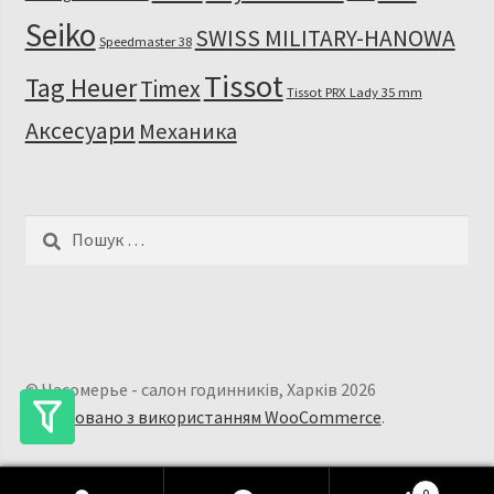
Seiko
SWISS MILITARY-HANOWA
Speedmaster 38
Tissot
Tag Heuer
Timex
Tissot PRX Lady 35 mm
Аксесуари
Механика
Пошук:
© Часомерье - салон годинників, Харків 2026
Побудовано з використанням WooCommerce
.
0