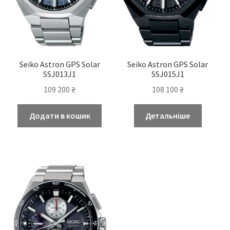
Seiko Astron GPS Solar
Seiko Astron GPS Solar
SSJ013J1
SSJ015J1
109 200
₴
108 100
₴
Додати в кошик
Детальніше