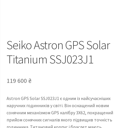
Seiko Astron GPS Solar
Titanium SSJ023J1
119 600
₴
Astron GPS Solar SSJ023J1 є одним із найсучасніших
наручних годинників у світі. Він оснащений новим
сонячним механізмом GPS калібру 3X62, покращений
прийом сонячних сигналів якого підвищив точність
годинника. Титановий корпус і браслет мають