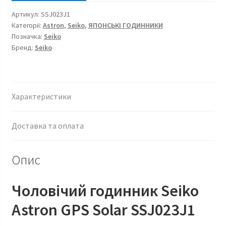
SSJ023J1
Артикул:
SSJ023J1
кількість
Категорії:
Astron
,
Seiko
,
ЯПОНСЬКІ ГОДИННИКИ
Позначка:
Seiko
Бренд:
Seiko
Характеристики
Доставка та оплата
Опис
Чоловічий годинник Seiko
Astron GPS Solar SSJ023J1