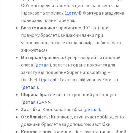
Об’ємні індекси . Люмінесцентне нанесення на
індексах та стрілках (
деталі
). Фактура нагадуюча
поверхню планети земля.
Вага годинника :
приблизно 107 гр ( при
повному браслеті, знімаючи ланки при
укорочуванні браслета під розмір зап’ястя маса
знижується)
Матеріал браслета:
Супертвердий титановий
сплав (
деталі
), запатентоване покриття для
захисту від подряпин Super Hard Coating –
Diashield (
деталі
). Техніка шліфування Zaratsu
(
деталі
).
Ширина браслета:
Інтегрований до корпуса
(
деталі
) 14 мм
Застібка:
Кнопкова застібка (
деталі
).
Особливість:
Кнопкове, ступінчасте збільшення
довжини браслета за допомогою застібки.
Комплектація:
Годинник, інструкція, гарантійний