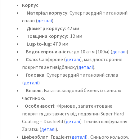
Корпус
Матеріал корпусу:
Супертвердий титановий
сплав (
деталі
)
Діаметр корпусу:
42 мм
Товщина корпусу:
12 мм
Lug-to-lug:
47.9 мм
Водонепроникність:
до 10 атм (100м) (
деталі
)
Скло:
Сапфірове (
деталі
), має двостороннє
покриття антивідблиску(
деталі
).
Головка:
Супертвердий титановий сплав
(
деталі
)
Безель:
Багатоскладовий безель із синьою
частиною.
Особливості:
Фірмове , запатентоване
покриття для захисту від подряпин Super Hard
Coating – Diashield (
деталі
). Техніка шліфування
Zaratsu (
деталі
).
Циферблат:
Градієнт(
деталі
) . Синього кольору.