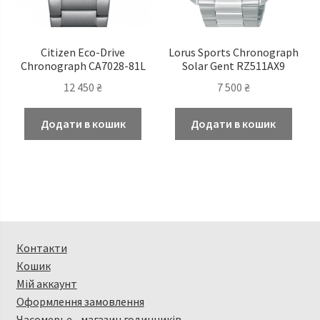
Citizen Eco-Drive
Lorus Sports Chronograph
Chronograph CA7028-81L
Solar Gent RZ511AX9
12 450
₴
7 500
₴
Додати в кошик
Додати в кошик
Контакти
Кошик
Мій аккаунт
Оформлення замовлення
Часомерье - магазин годинників