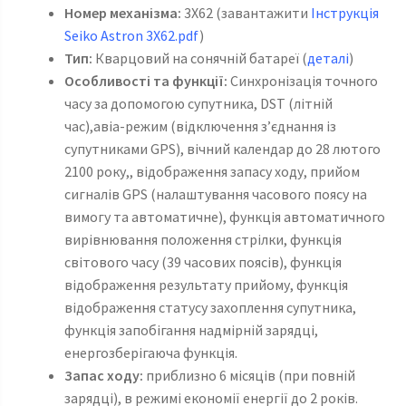
Номер механізма:
3X62 (завантажити
Інструкція
Seiko Astron 3X62
.pdf
)
Тип:
Кварцовий на сонячній батареї (
деталі
)
Особливості та функції:
Синхронізація точного
часу за допомогою супутника, DST (літній
час),авіа-режим (відключення з’єднання із
супутниками GPS), вічний календар до 28 лютого
2100 року,, відображення запасу ходу, прийом
сигналів GPS (налаштування часового поясу на
вимогу та автоматичне), функція автоматичного
вирівнювання положення стрілки, функція
світового часу (39 часових поясів), функція
відображення результату прийому, функція
відображення статусу захоплення супутника,
функція запобігання надмірній зарядці,
енергозберігаюча функція.
Запас ходу:
приблизно 6 місяців (при повній
зарядці), в режимі економії енергії до 2 років.