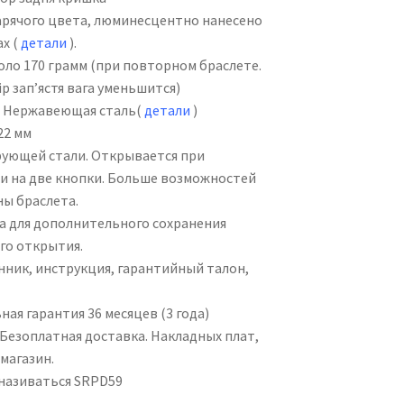
рячого цвета, люминесцентно нанесено
ах (
детали
).
ло 170 грамм (при повторном браслете.
ір зап’ястя вага уменьшится)
Нержавеющая сталь(
детали
)
22 мм
ующей стали. Открывается при
и на две кнопки. Больше возможностей
ны браслета.
 для дополнительного сохранения
ого открытия.
ник, инструкция, гарантийный талон,
ая гарантия 36 месяцев (3 года)
Безоплатная доставка. Накладных плат,
магазин.
називаться SRPD59