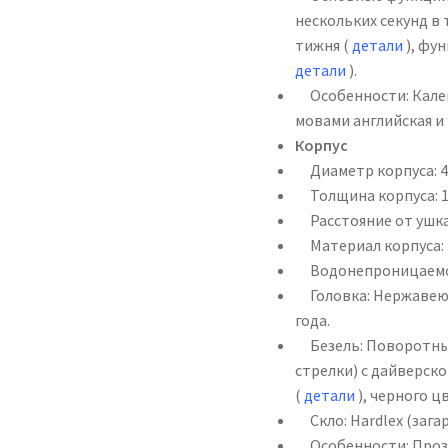
нескольких секунд в
тижня (
детали
), фу
детали
).
Особенности: Кален
мовами английская и 
Корпус
Диаметр корпуса: 4
Толщина корпуса: 1
Расстояние от ушка 
Материал корпуса: 
Водонепроницаемост
Головка: Нержавею
года.
Безель: Поворотный
стрелки) с дайверск
(
детали
), черного ц
Скло: Hardlex (зага
Особенности: Прозо