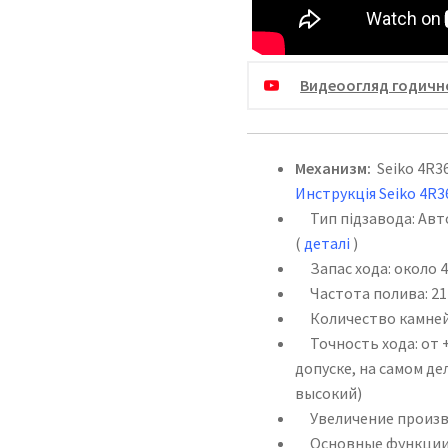
Видеоогляд годично
Механизм:
Seiko 4R36
Инструкція Seiko 4R3
Тип підзавода: Авт
(
деталі
)
Запас хода: около 4
Частота полива: 21 
Количество камней:
Точность хода: от +
допуске, на самом д
высокий)
Увеличение произво
Основные функции: 