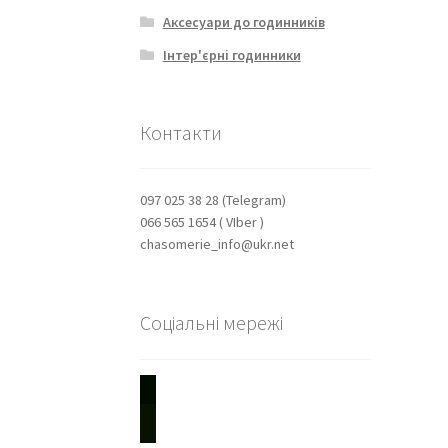
Аксесуари до годинників
Інтер'єрні годинники
Контакти
097 025 38 28 (Telegram)
066 565 1654 ( VIber )
chasomerie_info@ukr.net
Соціальні мережі
youtube
instagram