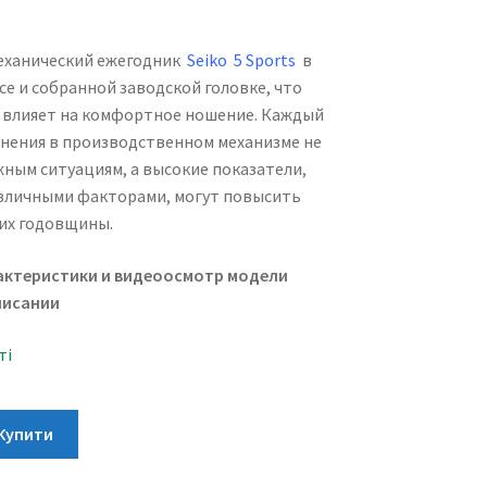
еханический ежегодник
Seiko
5 Sports
в
е и собранной заводской головке, что
влияет на комфортное ношение. Каждый
менения в производственном механизме не
жным ситуациям, а высокие показатели,
азличными факторами, могут повысить
их годовщины.
актеристики и видеоосмотр модели
писании
ті
Купити