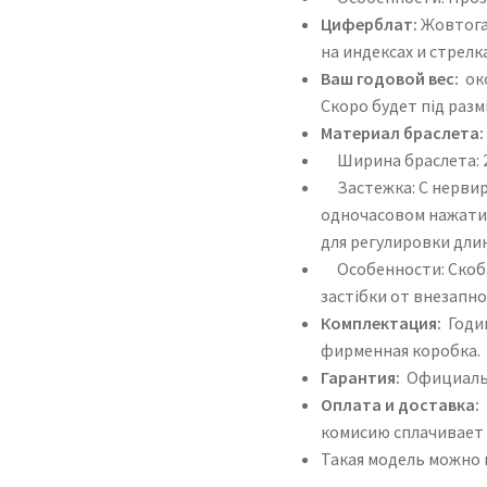
Циферблат:
Жовтога
на индексах и стрелк
Ваш годовой вес:
око
Скоро будет під разм
Материал браслета:
Ширина браслета: 
Застежка: С нервир
одночасовом нажати
для регулировки дли
Особенности: Скоба
застібки от внезапн
Комплектация:
Годин
фирменная коробка.
Гарантия:
Официальн
Оплата и доставка:
комисию сплачивает 
Такая модель можно 