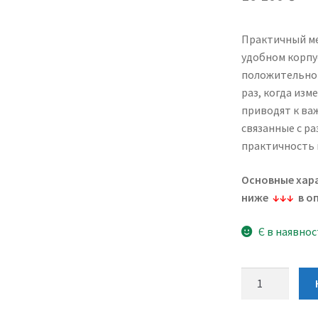
Практичный м
удобном корпус
положительно 
раз, когда из
приводят к ва
связанные с р
практичность 
Основные хар
ниже
↓↓↓
в о
Є в наявнос
Seiko
5
Sports