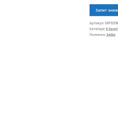
SRPD59K1
кількість
Артикул:
SRPD59
Категорії:
5 Sport
Позначка:
Seiko