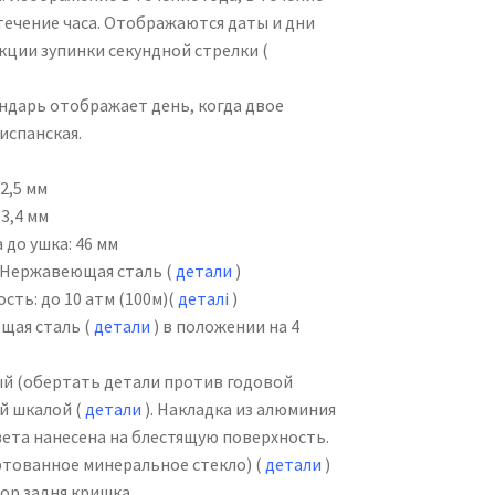
 течение часа. Отображаются даты и дни
нкции зупинки секундной стрелки (
дарь отображает день, когда двое
испанская.
2,5 мм
3,4 мм
до ушка: 46 мм
Нержавеющая сталь (
детали
)
ь: до 10 атм (100м)(
деталі
)
щая сталь (
детали
) в положении на 4
 (обертать детали против годовой
ой шкалой (
детали
). Накладка из алюминия
вета нанесена на блестящую поверхность.
ртованное минеральное стекло) (
детали
)
р задня кришка