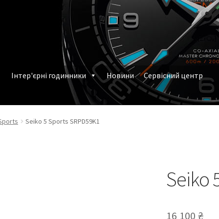
Інтер'єрні годинники
Новини
Сервісний центр
млення замовлення
Наручні годинники у Харкові
Sports
Seiko 5 Sports SRPD59K1
Seiko 
16 100
₴