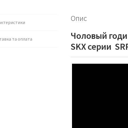
Опис
актеристики
Чоловый годин
тавка та оплата
SKX серии
SR