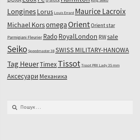
G-Shock
King Seiko
Maurice Lacroix
Longines
Lorus
Louis Errard
Orient
omega
Michael Kors
Orient star
RoyalLondon
Rado
sale
RW
Parmigiani Fleurier
Seiko
SWISS MILITARY-HANOWA
Speedmaster 38
Tissot
Tag Heuer
Timex
Tissot PRX Lady 35 mm
Аксесуари
Механика
Пошук: