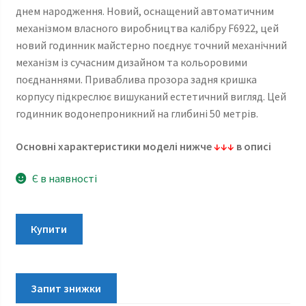
днем ​​народження. Новий, оснащений автоматичним
механізмом власного виробництва калібру F6922, цей
новий годинник майстерно поєднує точний механічний
механізм із сучасним дизайном та кольоровими
поєднаннями. Приваблива прозора задня кришка
корпусу підкреслює вишуканий естетичний вигляд. Цей
годинник водонепроникний на глибині 50 метрів.
Основні характеристики моделі нижче
↓↓↓
в описі
Є в наявності
Orient
Купити
Contemporary
Automatic
RA-
AA0C02L19B