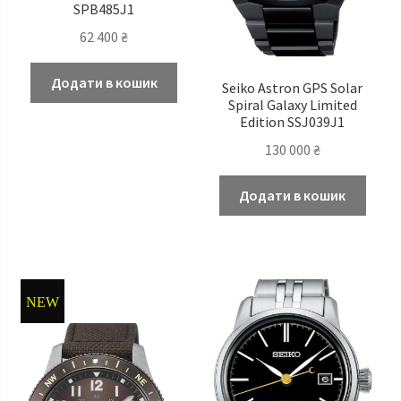
SPB485J1
62 400
₴
Додати в кошик
Seiko Astron GPS Solar
Spiral Galaxy Limited
Edition SSJ039J1
130 000
₴
Додати в кошик
NEW