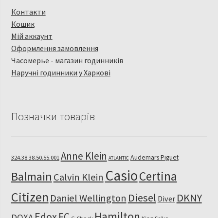
Контакти
Кошик
Мій аккаунт
Оформлення замовлення
Часомерье - магазин годинників
Наручні годинники у Харкові
Позначки товарів
Anne Klein
Audemars Piguet
324.38.38.50.55.001
ATLANTIC
Casio
Certina
Balmain
Calvin Klein
Citizen
Diesel
DKNY
Daniel Wellington
Diver
Hamilton
Edox
FC
DOXA