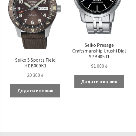
Seiko Presage
Craftsmanship Urushi Dial
SPB405J1
Seiko 5 Sports Field
HDB009K1
91 000
₴
20 300
₴
Додати в кошик
Додати в кошик