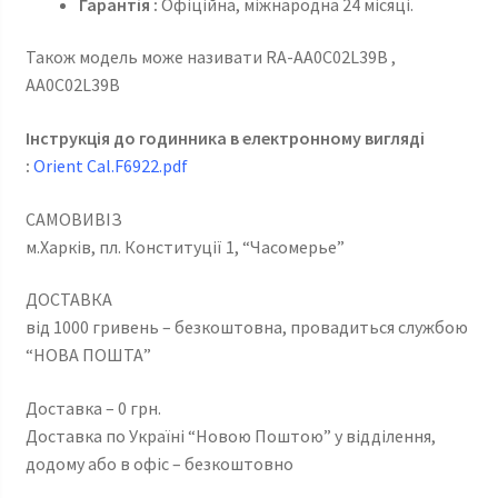
Гарантія :
Офіційна, міжнародна 24 місяці.
Також модель може називати RA-AA0C02L39B ,
AA0C02L39B
Інструкція до годинника в електронному вигляді
:
Orient Cal.F6922.pdf
САМОВИВІЗ
м.Харків, пл. Конституції 1, “Часомерье”
ДОСТАВКА
від 1000 гривень – безкоштовна, провадиться службою
“НОВА ПОШТА”
Доставка – 0 грн.
Доставка по Україні “Новою Поштою” у відділення,
додому або в офіс – безкоштовно