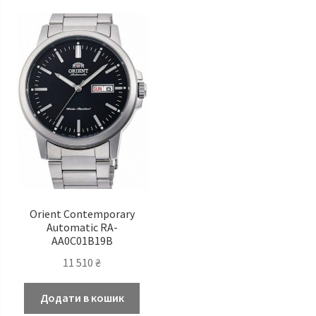
Orient Contemporary
Automatic RA-
AA0C01B19B
11 510
₴
Додати в кошик