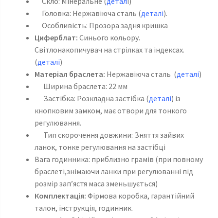
Скло: Мінеральне (
детал
і)
Головка: Нержавіюча сталь (
деталі
).
Особливість: Прозора задня кришка
Циферблат:
Синього кольору.
Світлонакопичувач на стрілках та індексах.
(
деталі
)
Матеріал браслета:
Нержавіюча сталь (
деталі
)
Ширина браслета: 22 мм
Застібка: Розкладна застібка (
деталі
) із
кнопковим замком, має отвори для тонкого
регулювання.
Тип скорочення довжини: Зняття зайвих
ланок, тонке регулювання на застібці
Вага годинника: приблизно грамів (при повному
браслеті,знімаючи ланки при регулюванні під
розмір зап’ястя маса зменьшується)
Комплектація:
Фірмова коробка, гарантійний
талон, інструкція, годинник.