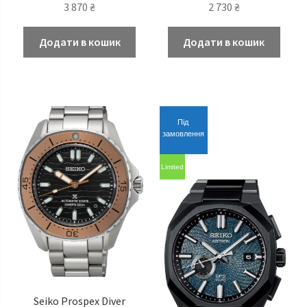
3 870
₴
2 730
₴
Додати в кошик
Додати в кошик
Під
замовлення
Limited
Seiko Prospex Diver