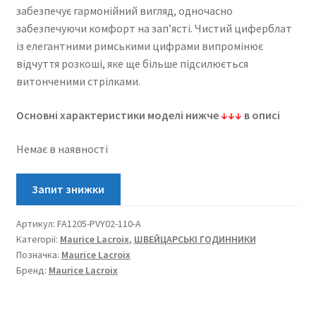
забезпечує гармонійний вигляд, одночасно
забезпечуючи комфорт на зап’ясті. Чистий циферблат
із елегантними римськими цифрами випромінює
відчуття розкоші, яке ще більше підсилюється
витонченими стрілками.
Основні характеристики моделі нижче
↓↓↓
в описі
Немає в наявності
Артикул:
FA1205-PVY02-110-A
Категорії:
Maurice Lacroix
,
ШВЕЙЦАРСЬКІ ГОДИННИКИ
Позначка:
Maurice Lacroix
Бренд:
Maurice Lacroix