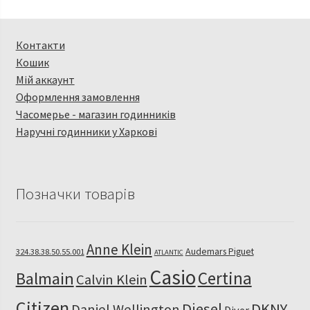
Контакти
Кошик
Мій аккаунт
Оформлення замовлення
Часомерье - магазин годинників
Наручні годинники у Харкові
Позначки товарів
Anne Klein
Audemars Piguet
324.38.38.50.55.001
ATLANTIC
Casio
Certina
Balmain
Calvin Klein
Citizen
Diesel
DKNY
Daniel Wellington