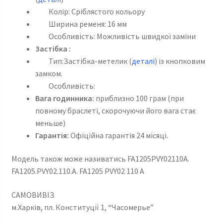
Колір: Сріблястого кольору
Ширина ременя: 16 мм
Особливість: Можливість швидкої заміни
Застібка :
Тип:Застібка-метелик (
деталі
) із кнопковим
замком.
Особливість:
Вага годинника:
приблизно 100 грам (при
повному браслеті, скорочуючи його вага стає
меньше)
Гарантія:
Офіційна гарантія 24 місяці.
Модель також може називатись FA1205PVY02110A.
FA1205.PVY02.110.A. FA1205 PVY02 110 A
САМОВИВІЗ
м.Харків, пл. Конституції 1, “Часомерье”