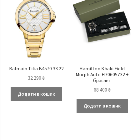
Balmain Tilia B4570.33.22
Hamilton Khaki Field
Murph Auto H70605732 +
32 290
₴
браслет
68 400
₴
Додати в кошик
Додати в кошик