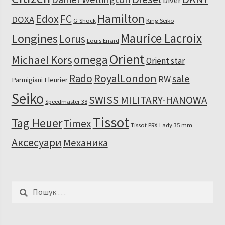
Diver
Hamilton
Edox
FC
DOXA
G-Shock
King Seiko
Maurice Lacroix
Longines
Lorus
Louis Errard
Orient
omega
Michael Kors
Orient star
RoyalLondon
Rado
sale
RW
Parmigiani Fleurier
Seiko
SWISS MILITARY-HANOWA
Speedmaster 38
Tissot
Tag Heuer
Timex
Tissot PRX Lady 35 mm
Аксесуари
Механика
Пошук: