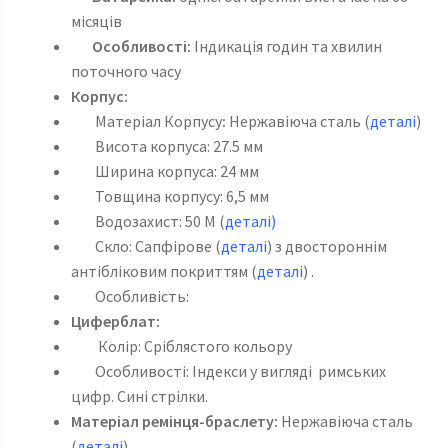
місяців
Особливості:
Індикація годин та хвилин
поточного часу
Корпус:
Матеріал Корпусу
:
Нержавіюча сталь (
деталі
)
Висота корпуса: 27.5 мм
Ширина корпуса: 24 мм
Товщина корпусу: 6,5 мм
Водозахист: 50 M (
деталі
)
Скло: Сапфірове (
деталі
) з двостороннім
антібліковим покриттям (
деталі
) .
Особливість:
Циферблат:
Колір: Сріблястого кольору
Особливості: Індекси у вигляді римських
цифр. Сині стрілки.
Матеріал ремінця-браслету:
Нержавіюча сталь
(
деталі
)