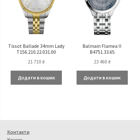
Tissot Ballade 34mm Lady
Balmain Flamea II
T156.210.22.031.00
B4751.33.65
21 710
₴
23 460
₴
Додати в кошик
Додати в кошик
Контакти
Кошик