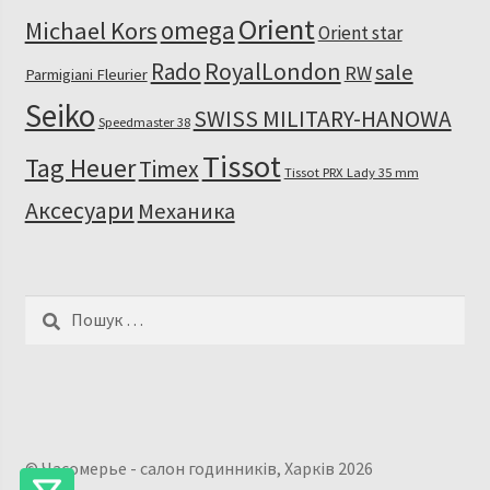
Orient
omega
Michael Kors
Orient star
RoyalLondon
Rado
sale
RW
Parmigiani Fleurier
Seiko
SWISS MILITARY-HANOWA
Speedmaster 38
Tissot
Tag Heuer
Timex
Tissot PRX Lady 35 mm
Аксесуари
Механика
Пошук:
© Часомерье - салон годинників, Харків 2026