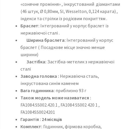
«сонячне проміння» , інкрустований діамантами
(46 штук, Ø 0,80мм, SI, Wesselton, 0,124 карата) ,
індекси та стрілки із родієвим покриттям .
Браслет:
Інтегрований у корпус браслет із
нержавіючої сталі .
Ширина браслета:
Інтегрований у корпус
браслет ( Посадкове місце значно менше
ширини)
Застібка:
Застібка-метелик з нержавіючої
сталі
Заводна головка :
Нержавіюча сталь,
інкрустована синім каменем
Вага годинника:
приблизно 93 г
Також модель може називатися :
FA1084.SS002.420.1 , FA1084 SS002 420 1 ,
FA1084SS0024201
Гарантія : 24 місяців
Комплект:
Годинник, фірмова коробка,