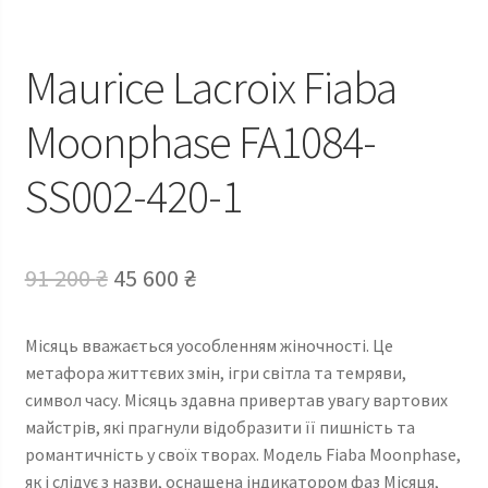
Maurice Lacroix Fiaba
Moonphase FA1084-
SS002-420-1
Оригінальна
Поточна
91 200
₴
45 600
₴
ціна:
ціна:
Місяць вважається уособленням жіночності. Це
91
45
метафора життєвих змін, ігри світла та темряви,
200 ₴.
600 ₴.
символ часу. Місяць здавна привертав увагу вартових
майстрів, які прагнули відобразити її пишність та
романтичність у своїх творах. Модель Fiaba Moonphase,
як і слідує з назви, оснащена індикатором фаз Місяця,