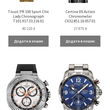
Tissot PR 100 Sport Chic
Certina DS Action
Lady Chronograph
Chronometer
T101.917.33.116.01
C032.851.16.057.01
40 220
₴
27 870
₴
Додати в кошик
Додати в кошик