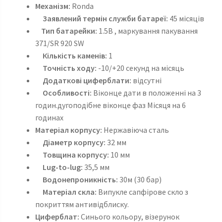
Механізм:
Ronda
Заявлений термін служби батареї:
45 місяців
Тип батарейки:
1.5В , маркування пакування
371/SR 920 SW
Кількість каменів:
1
Точність ходу:
-10/+20 секунд на місяць
Додаткові циферблати:
відсутні
Особливості:
Віконце дати в положенні на 3
годин.дугоподібне віконце фаз Місяця на 6
годинах
Матеріал корпусу:
Нержавіюча сталь
Діаметр корпусу:
32 мм
Товщина корпусу:
10 мм
Lug-to-lug:
35,5 мм
Водонепроникність:
30м (30 бар)
Матеріал скла:
Випукле сапфірове скло з
покриттям антивідблиску.
Циферблат:
Синього кольору, візерунок