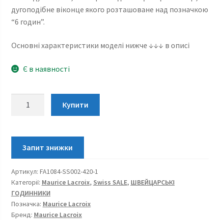
дугоподібне віконце якого розташоване над позначкою
“6 годин”.
Основні характеристики моделі нижче ↓↓↓ в описі
Є в наявності
Maurice
Купити
Lacroix
Fiaba
Moonphase
FA1084-
SS002-
Артикул:
FA1084-SS002-420-1
420-
Категорії:
Maurice Lacroix
,
Swiss SALE
,
ШВЕЙЦАРСЬКІ
1
ГОДИННИКИ
кількість
Позначка:
Maurice Lacroix
Бренд:
Maurice Lacroix