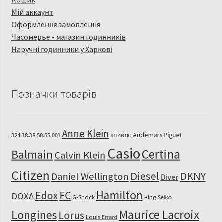
Мій аккаунт
Оформлення замовлення
Часомерье - магазин годинників
Наручні годинники у Харкові
Позначки товарів
Anne Klein
Audemars Piguet
324.38.38.50.55.001
ATLANTIC
Casio
Certina
Balmain
Calvin Klein
Citizen
Diesel
DKNY
Daniel Wellington
Diver
Hamilton
Edox
FC
DOXA
G-Shock
King Seiko
Maurice Lacroix
Longines
Lorus
Louis Errard