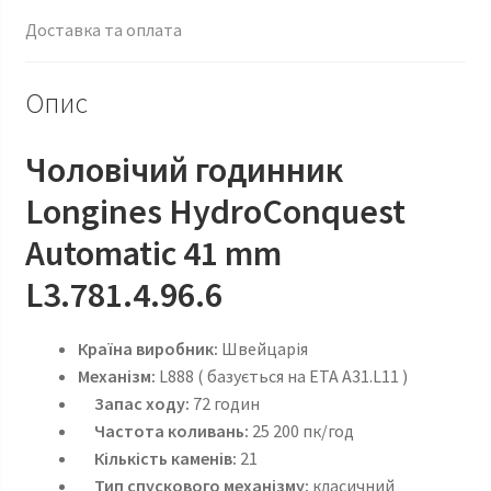
Доставка та оплата
Опис
Чоловічий годинник
Longines HydroConquest
Automatic 41 mm
L3.781.4.96.6
Країна
виробник:
Швейцарія
Механізм:
L888 ( базується на ETA A31.L11 )
Запас ходу:
72 годин
Частота коливань:
25 200 пк/год
Кількість каменів:
21
Тип спускового механізму:
класичний