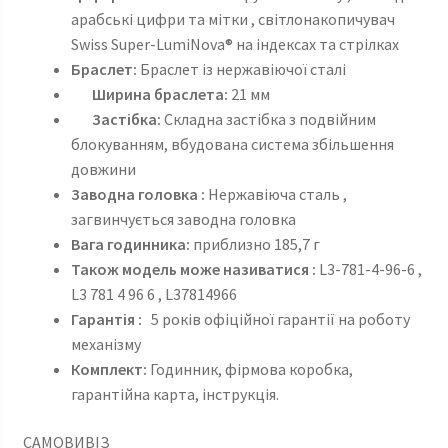
арабські цифри та мітки , світлонакопичувач
Swiss Super-LumiNova® на індексах та стрілках
Браслет:
Браслет із нержавіючої сталі
Ширина браслета:
21 мм
Застібка:
Складна застібка з подвійним
блокуванням, вбудована система збільшення
довжини
Заводна головка :
Нержавіюча сталь ,
загвинчується заводна головка
Вага годинника:
приблизно 185,7 г
Також модель може називатися :
L3-781-4-96-6 ,
L3 781 4 96 6 , L37814966
Гарантія :
5 років офіційної гарантії на роботу
механізму
Комплект:
Годинник, фірмова коробка,
гарантійна карта, інструкція.
САМОВИВІЗ