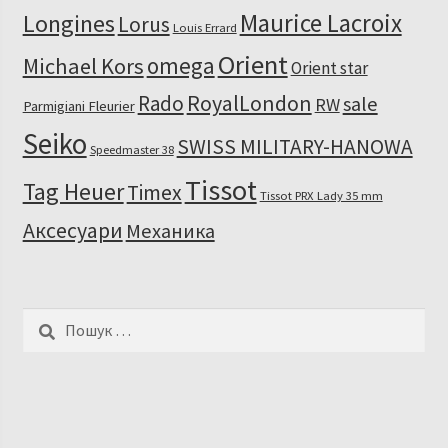
Maurice Lacroix
Longines
Lorus
Louis Errard
Orient
omega
Michael Kors
Orient star
RoyalLondon
Rado
sale
RW
Parmigiani Fleurier
Seiko
SWISS MILITARY-HANOWA
Speedmaster 38
Tissot
Tag Heuer
Timex
Tissot PRX Lady 35 mm
Аксесуари
Механика
Пошук: