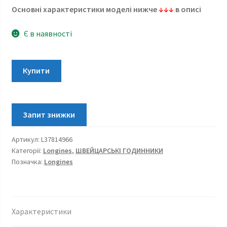
Основні характеристики моделі нижче
↓↓↓
в описі
Є в наявності
Longines
Купити
HydroConquest
Automatic
41
mm
L3.781.4.96.6
Артикул:
L37814966
кількість
Категорії:
Longines
,
ШВЕЙЦАРСЬКІ ГОДИННИКИ
Позначка:
Longines
Характеристики