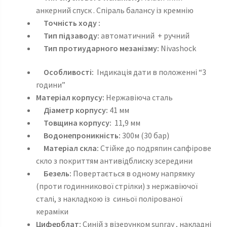
анкерний спуск . Спіраль балансу із кремнію
Точність ходу :
Тип підзаводу:
автоматичний + ручний
Тип протиударного мезанізму:
Nivashock
Особливості:
Індикація дати в положенні “3
години”
Матеріал корпусу:
Нержавіюча сталь
Діаметр корпусу:
41 мм
Товщина корпусу:
11,9 мм
Водонепроникність:
300м (30 бар)
Матеріал скла:
Стійке до подряпин сапфірове
скло з покриттям антивідблиску зсередини
Безель:
Повертається в одному напрямку
(проти годинникової стрілки) з нержавіючої
сталі, з накладкою із синьої полірованої
кераміки
Циферблат:
Синій з візерунком sunray , накладні