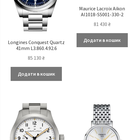
Maurice Lacroix Aikon
AI1018-SS001-330-2
81 430
₴
Додати в кошик
Longines Conquest Quartz
41mm L3.860.4.92.6
85 130
₴
Додати в кошик