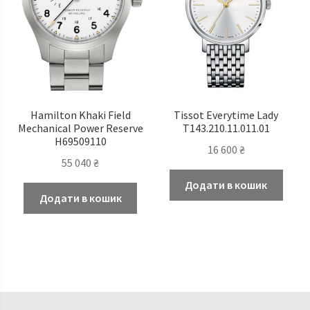
Hamilton Khaki Field
Tissot Everytime Lady
Mechanical Power Reserve
T143.210.11.011.01
H69509110
16 600
₴
55 040
₴
Додати в кошик
Додати в кошик