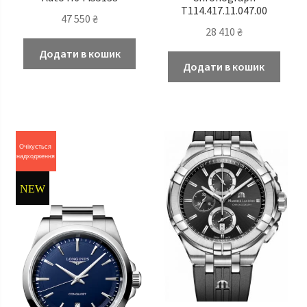
T114.417.11.047.00
47 550
₴
28 410
₴
Додати в кошик
Додати в кошик
Очікується
надходження
NEW