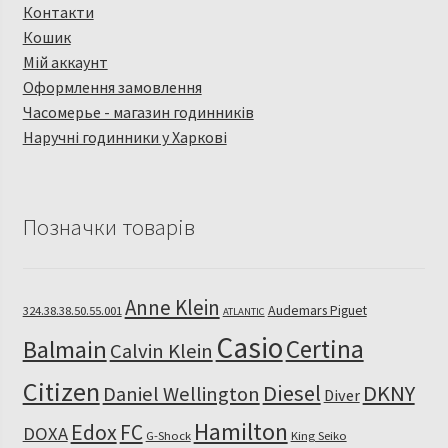
Контакти
Кошик
Мій аккаунт
Оформлення замовлення
Часомерье - магазин годинників
Наручні годинники у Харкові
Позначки товарів
Anne Klein
Audemars Piguet
324.38.38.50.55.001
ATLANTIC
Casio
Certina
Balmain
Calvin Klein
Citizen
Diesel
DKNY
Daniel Wellington
Diver
Hamilton
Edox
FC
DOXA
G-Shock
King Seiko