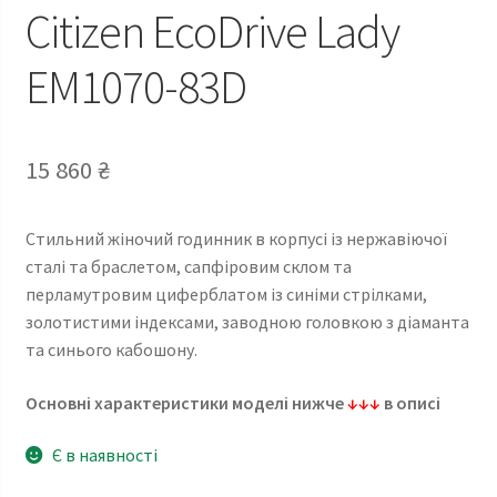
Citizen EcoDrive Lady
EM1070-83D
15 860
₴
Стильний жіночий годинник в корпусі із нержавіючої
сталі та браслетом, сапфіровим склом та
перламутровим циферблатом із синіми стрілками,
золотистими індексами, заводною головкою з діаманта
та синього кабошону.
Основні характеристики моделі нижче
↓↓↓
в описі
Є в наявності