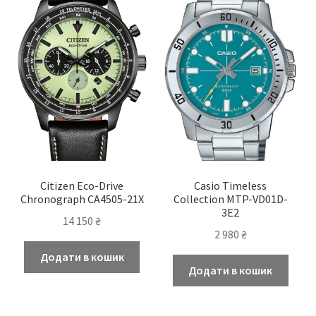
Citizen Eco-Drive
Casio Timeless
Chronograph CA4505-21X
Сollection MTP-VD01D-
3E2
14 150
₴
2 980
₴
Додати в кошик
Додати в кошик