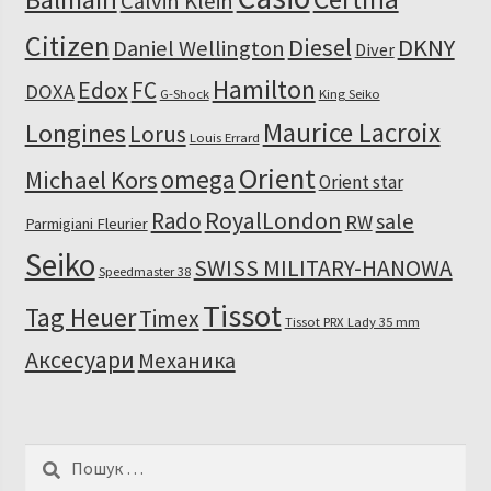
Calvin Klein
Citizen
Diesel
DKNY
Daniel Wellington
Diver
Hamilton
Edox
FC
DOXA
G-Shock
King Seiko
Maurice Lacroix
Longines
Lorus
Louis Errard
Orient
omega
Michael Kors
Orient star
RoyalLondon
Rado
sale
RW
Parmigiani Fleurier
Seiko
SWISS MILITARY-HANOWA
Speedmaster 38
Tissot
Tag Heuer
Timex
Tissot PRX Lady 35 mm
Аксесуари
Механика
Пошук: