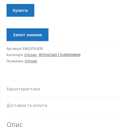
Citizen
Купити
EcoDrive
Lady
EM1070-
83D
кількість
Артикул:
EM1070-83D
Категорії:
Citizen
,
ЯПОНСЬКІ ГОДИННИКИ
Позначка:
Citizen
Характеристики
Доставка та оплата
Опис