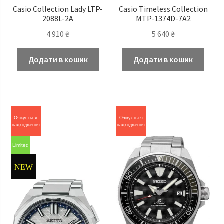
Casio Сollection Lady LTP-
Casio Timeless Сollection
2088L-2A
MTP-1374D-7A2
4 910
₴
5 640
₴
Додати в кошик
Додати в кошик
Очікується
Очікується
надходження
надходження
Limited
NEW