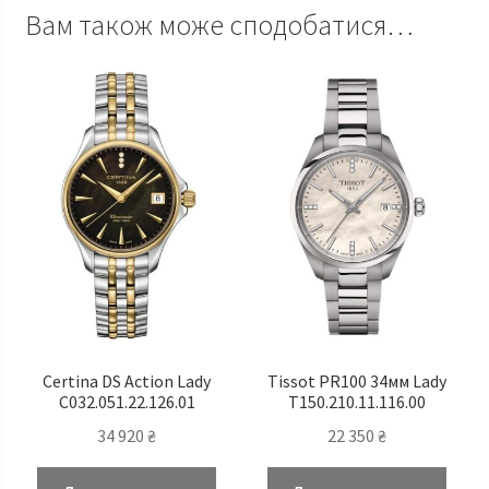
Вам також може сподобатися…
Certina DS Action Lady
Tissot PR100 34мм Lady
C032.051.22.126.01
T150.210.11.116.00
34 920
₴
22 350
₴