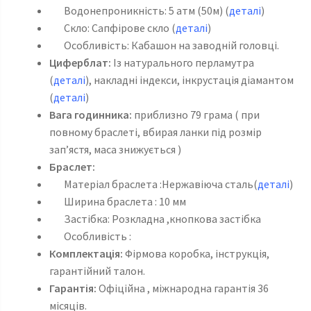
Водонепроникність: 5 атм (50м) (
деталі
)
Скло: Сапфірове скло (
деталі
)
Особливість: Кабашон на заводній головці.
Циферблат:
Із натурального перламутра
(
деталі
), накладні індекси, інкрустація діамантом
(
деталі
)
Вага годинника:
приблизно 79 грама ( при
повному браслеті, вбирая ланки під розмір
зап’ястя, маса знижується )
Браслет:
Матеріал браслета :Нержавіюча сталь(
деталі
)
Ширина браслета : 10 мм
Застібка: Розкладна ,кнопкова застібка
Особливість :
Комплектація:
Фірмова коробка, інструкція,
гарантійний талон.
Гарантія:
Офіційна , міжнародна гарантія 36
місяців.