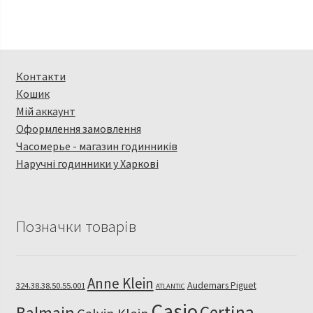
Контакти
Кошик
Мій аккаунт
Оформлення замовлення
Часомерье - магазин годинників
Наручні годинники у Харкові
Позначки товарів
Anne Klein
Audemars Piguet
324.38.38.50.55.001
ATLANTIC
Casio
Certina
Balmain