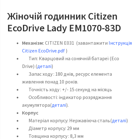
Жіночій годинник Citizen
EcoDrive Lady EM1070-83D
Механізм:
CITIZEN E031 (завантажити
Інструкція
Citizen EcoDrive
.pdf
)
Тип: Кварцовий на сонячній батареї (Eco
Drive) (
деталі
)
Запас ходу : 180 днів, ресурс елемента
живлення понад 10 років.
Точність ходу : +/- 15 секунд на місяць
Особливості: індикатор розряджання
акумулятора(
деталі
).
Корпус
Матеріал корпусу: Нержавіюча сталь(
деталі
)
Діаметр корпусу: 29 мм
Товщина корпусу : 8,3 мм