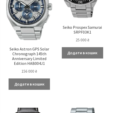
Seiko Prospex Samurai
SRPF03K1
25 000
₴
Seiko Astron GPS Solar
Додати в кошик
Chronograph 145th
Anniversary Limited
Edition HAB004J1
156 000
₴
Додати в кошик