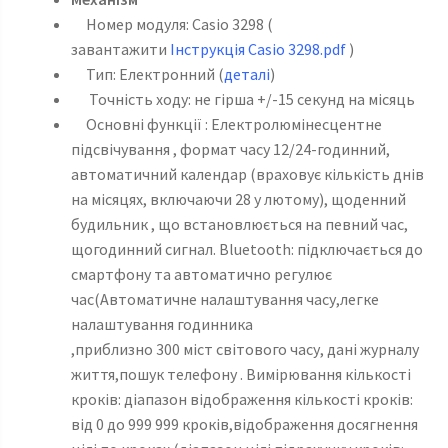
Номер модуля: Casio 3298 (
завантажити
Інструкція Casio 3298.pdf
)
Тип: Електронний (
деталі
)
Точність ходу: не гірша +/-15 секунд на місяць
Основні функції : Електролюмінесцентне
підсвічування , формат часу 12/24-годинний,
автоматичний календар (враховує кількість днів
на місяцях, включаючи 28 у лютому), щоденний
будильник , що встановлюється на певний час,
щогодинний сигнал. Bluetooth: підключається до
смартфону та автоматично регулює
час(Автоматичне налаштування часу,легке
налаштування годинника
,приблизно 300 міст світового часу, дані журналу
життя,пошук телефону . Вимірювання кількості
кроків: діапазон відображення кількості кроків:
від 0 до 999 999 кроків,відображення досягнення