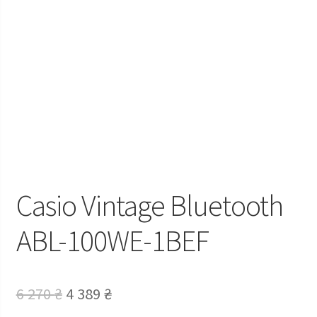
Casio Vintage Bluetooth
ABL-100WE-1BEF
Оригінальна
Поточна
6 270
₴
4 389
₴