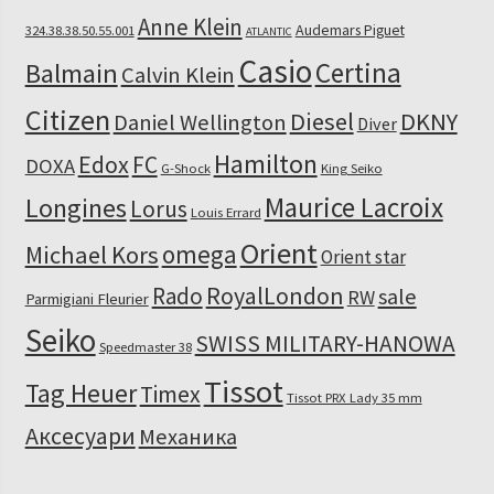
Anne Klein
Audemars Piguet
324.38.38.50.55.001
ATLANTIC
Casio
Certina
Balmain
Calvin Klein
Citizen
Diesel
DKNY
Daniel Wellington
Diver
Hamilton
Edox
FC
DOXA
G-Shock
King Seiko
Maurice Lacroix
Longines
Lorus
Louis Errard
Orient
omega
Michael Kors
Orient star
RoyalLondon
Rado
sale
RW
Parmigiani Fleurier
Seiko
SWISS MILITARY-HANOWA
Speedmaster 38
Tissot
Tag Heuer
Timex
Tissot PRX Lady 35 mm
Аксесуари
Механика