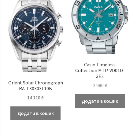
Casio Timeless
Сollection MTP-VD01D-
3E2
Orient Solar Chronograph
2 980
₴
RA-TX0303L10B
14 110
₴
Додати в кошик
Додати в кошик