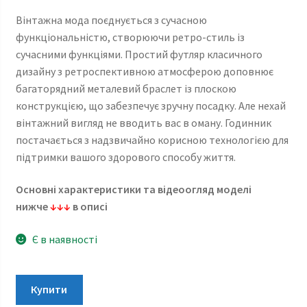
ціна:
ціна:
Вінтажна мода поєднується з сучасною
6
4
функціональністю, створюючи ретро-стиль із
270 ₴.
389 ₴.
сучасними функціями. Простий футляр класичного
дизайну з ретроспективною атмосферою доповнює
багаторядний металевий браслет із плоскою
конструкцією, що забезпечує зручну посадку. Але нехай
вінтажний вигляд не вводить вас в оману. Годинник
постачається з надзвичайно корисною технологією для
підтримки вашого здорового способу життя.
Основні характеристики та відеоогляд моделі
нижче
↓↓↓
в описі
Є в наявності
Casio
Купити
Vintage