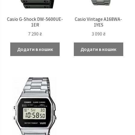
Casio G-Shock DW-5600UE-
Casio Vintage A168WA-
1ER
1YES
7 290
₴
3 090
₴
Додати в кошик
Додати в кошик