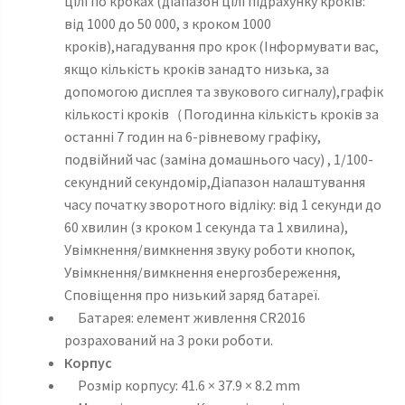
цілі по кроках (діапазон цілі підрахунку кроків:
від 1000 до 50 000, з кроком 1000
кроків),нагадування про крок (Інформувати вас,
якщо кількість кроків занадто низька, за
допомогою дисплея та звукового сигналу),графік
кількості кроків（Погодинна кількість кроків за
останні 7 годин на 6-рівневому графіку,
подвійний час (заміна домашнього часу) , 1/100-
секундний секундомір,Діапазон налаштування
часу початку зворотного відліку: від 1 секунди до
60 хвилин (з кроком 1 секунда та 1 хвилина),
Увімкнення/вимкнення звуку роботи кнопок,
Увімкнення/вимкнення енергозбереження,
Сповіщення про низький заряд батареї.
Батарея: елемент живлення СR2016
розрахований на 3 роки роботи.
Корпус
Розмір корпусу: 41.6 × 37.9 × 8.2 mm