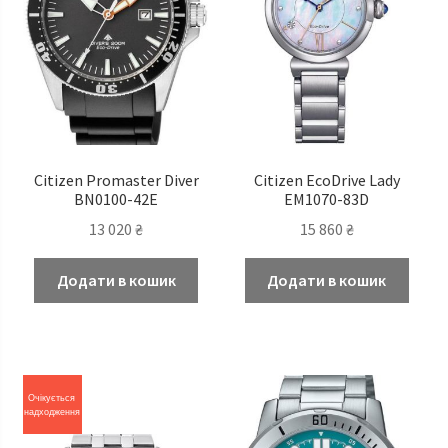
Citizen Promaster Diver
Citizen EcoDrive Lady
BN0100-42E
EM1070-83D
13 020
₴
15 860
₴
Додати в кошик
Додати в кошик
Очікується
надходження