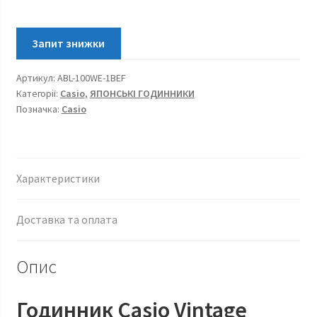
Bluetooth
ABL-
100WE-
1BEF
Артикул:
ABL-100WE-1BEF
кількість
Категорії:
Casio
,
ЯПОНСЬКІ ГОДИННИКИ
Позначка:
Casio
Характеристики
Доставка та оплата
Опис
Годинник Casio Vintage