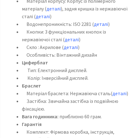
Матеріал корпусу: Корпус із полімерного
матеріалу (
деталі
), задня кришка із нержавіючої
сталі (
деталі
)
Водонепроникність: ISO 2281 (
деталі
)
Кнопки: 3 функціональних кнопок із
нержавіючої сталі (
деталі
)
Скло : Акрилове (
деталі
)
Особливість: Вінтажний дизайн
Циферблат
Тип: Електронний дисплей.
Колір: Інверсійний дисплей.
Браслет
Матеріал браслета: Нержавіюча сталь(
деталі
)
Застібка: Звичайна застібка із подвійною
фіксацією.
Вага годинника:
приблизно 60 грам.
Гарантія
Комплект: Фірмова коробка, інструкція,