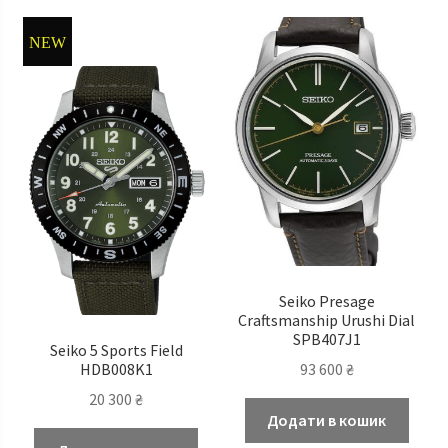
NEW
Seiko Presage
Craftsmanship Urushi Dial
SPB407J1
Seiko 5 Sports Field
HDB008K1
93 600
₴
20 300
₴
Додати в кошик