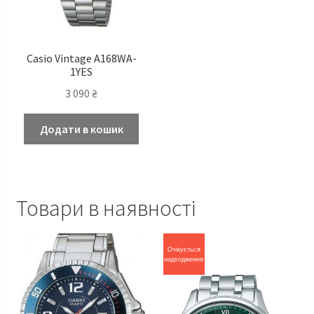
Casio Vintage A168WA-
1YES
3 090
₴
Додати в кошик
Товари в наявності
Очікується
надходження