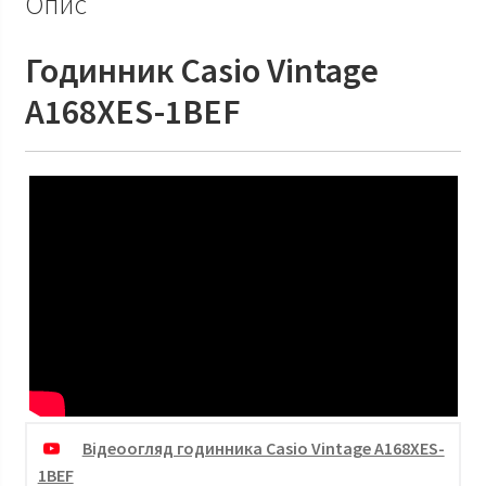
Опис
Годинник Casio Vintage
A168XES-1BEF
Відеоогляд годинника Casio Vintage A168XES-
1BEF