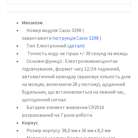
Механізм
Номер модуля: Casio 3298 (
завантажити
Інструкція Casio 3298
)
Тип: Електронний (
деталі
)
Точність ходу: не гірша +/-30 секунд на місяць
Основні функції : Електролюмінесцентне
підсвічування , формат часу 12/24-годинний,
автоматичний календар (враховує кількість днів
на місяцях, включаючи 28 у лютому), щоденний
будильник, що встановлюється на певний час,
щогодинний сигнал.
Батарея: елемент живлення СR2016
розрахований на 7 роки роботи.
Корпус
Розмір корпусу: 38,0 мм x 36 мм x 8,3 мм