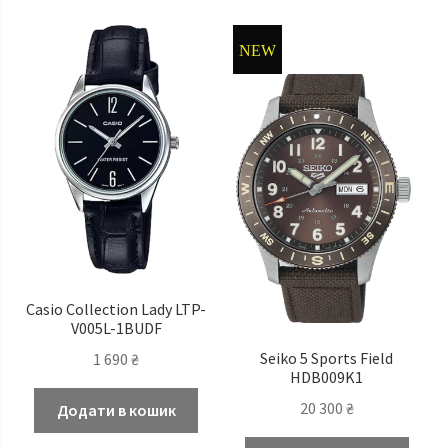
NEW
Casio Сollection Lady LTP-
V005L-1BUDF
Seiko 5 Sports Field
1 690
₴
HDB009K1
20 300
₴
Додати в кошик