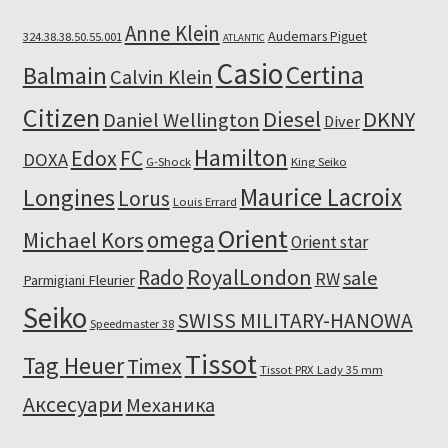
Anne Klein
Audemars Piguet
324.38.38.50.55.001
ATLANTIC
Casio
Certina
Balmain
Calvin Klein
Citizen
Diesel
DKNY
Daniel Wellington
Diver
Hamilton
Edox
FC
DOXA
G-Shock
King Seiko
Maurice Lacroix
Longines
Lorus
Louis Errard
Orient
omega
Michael Kors
Orient star
RoyalLondon
Rado
sale
RW
Parmigiani Fleurier
Seiko
SWISS MILITARY-HANOWA
Speedmaster 38
Tissot
Tag Heuer
Timex
Tissot PRX Lady 35 mm
Аксесуари
Механика