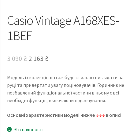
Casio Vintage A168XES-
1BEF
Оригінальна
Поточна
3 090
₴
2 163
₴
ціна:
ціна:
Модель із колекції вінтаж буде стильно виглядати на
3
2
руці та привертати увагу поціновувачів. Годинник не
090 ₴.
163 ₴.
позбавлений функціональної частини в ньому є всі
необхідні функції , включаючи підсвічування.
Основні характеристики моделі нижче
↓↓↓
в описі
Є в наявності