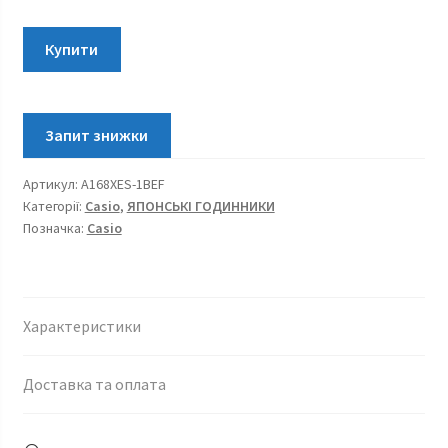
Casio
Купити
Vintage
A168XES-
1BEF
кількість
Артикул:
A168XES-1BEF
Категорії:
Casio
,
ЯПОНСЬКІ ГОДИННИКИ
Позначка:
Casio
Характеристики
Доставка та оплата