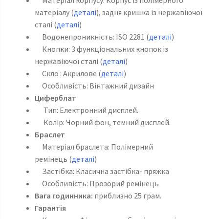
Матеріал корпусу: Корпус із полімерного
матеріалу (
деталі
), задня кришка із нержавіючої
сталі (
деталі
)
Водонепроникність: ISO 2281 (
деталі
)
Кнопки: 3 функціональних кнопок із
нержавіючої сталі (
деталі
)
Скло : Акрилове (
деталі
)
Особливість: Вінтажний дизайн
Циферблат
Тип: Електронний дисплей.
Колір: Чорний фон, темний дисплей.
Браслет
Матеріал браслета: Полімерний
ремінець (
деталі
)
Застібка: Класична застібка- пряжка
Особливість: Прозорий ремінець
Вага годинника:
приблизно 25 грам.
Гарантія