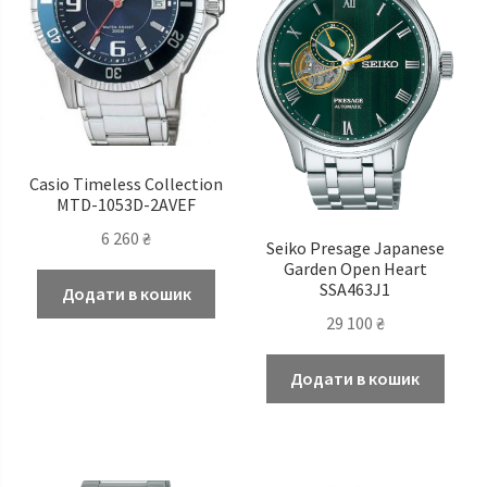
Casio Timeless Collection
MTD-1053D-2AVEF
6 260
₴
Seiko Presage Japanese
Garden Open Heart
SSA463J1
Додати в кошик
29 100
₴
Додати в кошик