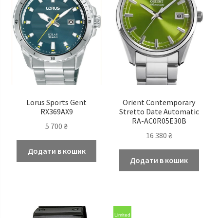
Lorus Sports Gent
Orient Contemporary
RX369AX9
Stretto Date Automatic
RA-AC0R05E30B
5 700
₴
16 380
₴
Додати в кошик
Додати в кошик
Limited