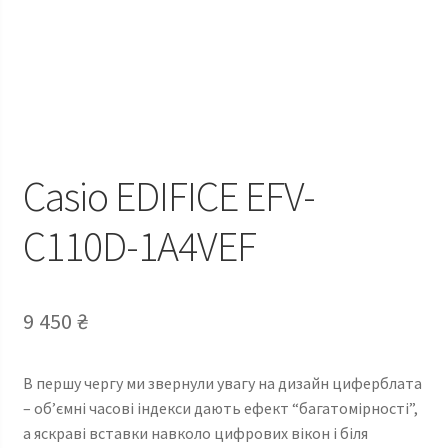
Casio EDIFICE EFV-
C110D-1A4VEF
9 450
₴
В першу чергу ми звернули увагу на дизайн циферблата
– об’ємні часові індекси дають ефект “багатомірності”,
а яскраві вставки навколо цифрових вікон і біля