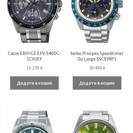
Casio EDIFICE EFV-540DC-
Seiko Prospex Speedtimer
1CVUEF
Go Large SSC939P1
10 230
₴
36 400
₴
Додати в кошик
Додати в кошик