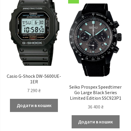
Casio G-Shock DW-5600UE-
1ER
Seiko Prospex Speedtimer
7 290
₴
Go Large Black Series
Limited Edition SSC923P1
Додати в кошик
36 400
₴
Додати в кошик