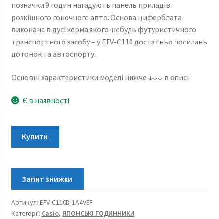
позначки 9 годин нагадують панель приладів
розкішного гоночного авто. Основа циферблата
виконана в дусі керма якого-небудь футуристичного
транспортного засобу – у EFV-C110 достатньо посилань
до гонок та автоспорту.
Основні характеристики моделі нижче ↓↓↓ в описі
Є в наявності
Casio
Купити
EDIFICE
EFV-
C110D-
1A4VEF
кількість
Артикул:
EFV-C110D-1A4VEF
Категорії:
Casio
,
ЯПОНСЬКІ ГОДИННИКИ