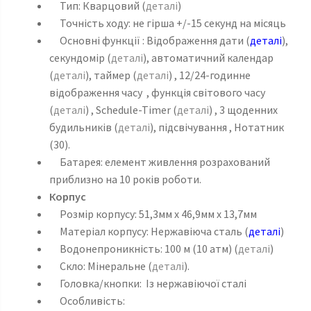
Тип: Кварцовий (
деталі
)
Точність ходу: не гірша +/-15 секунд на місяць
Основні функції : Відображення дати (
деталі
),
секундомір (
деталі
), автоматичний календар
(
деталі
), таймер (
деталі
) , 12/24-годинне
відображення часу , функція світового часу
(
деталі
) , Schedule-Timer (
деталі
) , 3 щоденних
будильників (
деталі
), підсвічування , Нотатник
(30).
Батарея: елемент живлення розрахований
приблизно на 10 років роботи.
Корпус
Розмір корпусу: 51,3мм x 46,9мм x 13,7мм
Матеріал корпусу: Нержавіюча сталь (
деталі
)
Водонепроникність: 100 м (10 атм) (
деталі
)
Скло: Мінеральне (
деталі
).
Головка/кнопки: Із нержавіючої сталі
Особливість: