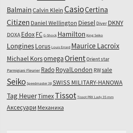
Casio
Certina
Balmain
Calvin Klein
Citizen
Diesel
DKNY
Daniel Wellington
Diver
Hamilton
Edox
FC
DOXA
G-Shock
King Seiko
Maurice Lacroix
Longines
Lorus
Louis Errard
Orient
omega
Michael Kors
Orient star
RoyalLondon
Rado
sale
RW
Parmigiani Fleurier
Seiko
SWISS MILITARY-HANOWA
Speedmaster 38
Tissot
Tag Heuer
Timex
Tissot PRX Lady 35 mm
Аксесуари
Механика