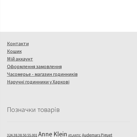
Контакти
Кошик
Мій аккаунт
Оформлення замовлення
Часомерье - магазин годинників
Наручні годинники у Харкові
Позначки товарів
Anne Klein
Audemars Piguet
324.38.38.50.55.001
ATLANTIC