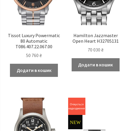
Tissot Luxury Powermatic
Hamilton Jazzmaster
80 Automatic
Open Heart H32705131
T086.407.22.067.00
70 030
₴
50 760
₴
Додати в кошик
Додати в кошик
Очікується
надходження
NEW