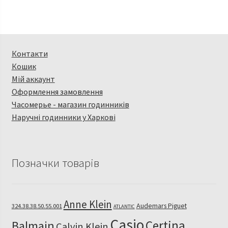
Контакти
Кошик
Мій аккаунт
Оформлення замовлення
Часомерье - магазин годинників
Наручні годинники у Харкові
Позначки товарів
Anne Klein
Audemars Piguet
324.38.38.50.55.001
ATLANTIC
Casio
Certina
Balmain
Calvin Klein