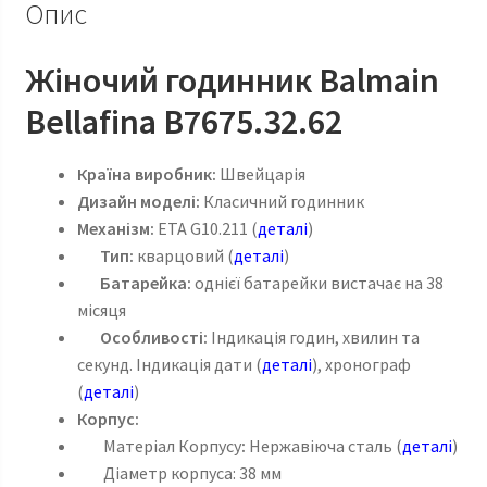
Опис
Жіночий годинник Balmain
Bellafina B7675.32.62
Країна виробник:
Швейцарія
Дизайн моделі:
Класичний годинник
Механізм:
ETA G10.211 (
деталі
)
Тип:
кварцовий (
деталі
)
Батарейка:
однієї батарейки вистачає на 38
місяця
Особливості:
Індикація годин, хвилин та
секунд. Індикація дати (
деталі
), хронограф
(
деталі
)
Корпус:
Матеріал Корпусу
:
Нержавіюча сталь (
деталі
)
Діаметр корпуса: 38 мм