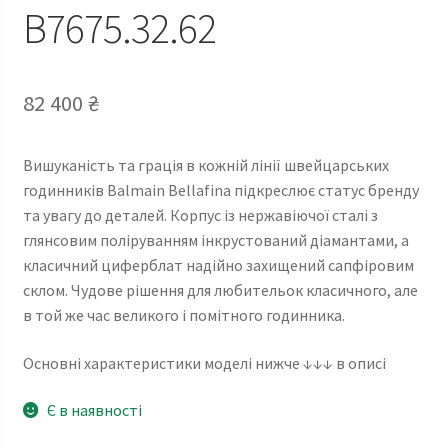
B7675.32.62
82 400
₴
Вишуканість та грація в кожній лінії швейцарських
годинників Balmain Bellafina підкреслює статус бренду
та увагу до деталей. Корпус із нержавіючої сталі з
глянсовим поліруванням інкрустований діамантами, а
класичний циферблат надійно захищений сапфіровим
склом. Чудове рішення для любительок класичного, але
в той же час великого і помітного годинника.
Основні характеристики моделі нижче ↓↓↓ в описі
Є в наявності