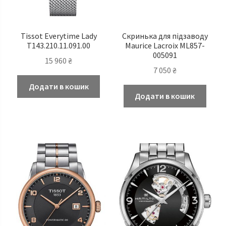
Tissot Everytime Lady
Скринька для підзаводу
T143.210.11.091.00
Maurice Lacroix ML857-
005091
15 960
₴
7 050
₴
Додати в кошик
Додати в кошик