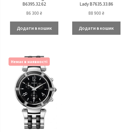
B6395.32.62
Lady B7635.33.86
86 300
₴
88 900
₴
Додати в кошик
Додати в кошик
Немає в наявності