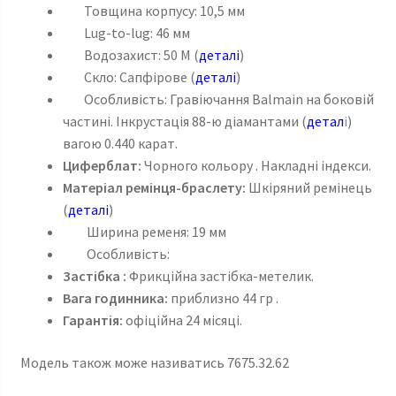
Товщина корпусу: 10,5 мм
Lug-to-lug: 46 мм
Водозахист: 50 M (
деталі
)
Скло: Сапфірове (
деталі
)
Особливість: Гравіючання Balmain на боковій
частині. Інкрустація 88-ю діамантами (
детал
і
)
вагою 0.440 карат.
Циферблат:
Чорного кольору . Накладні індекси.
Матеріал ремінця-браслету:
Шкіряний ремінець
(
деталі
)
Ширина ременя: 19 мм
Особливість:
Застібка :
Фрикційна застібка-метелик.
Вага годинника:
приблизно 44 гр .
Гарантія:
офіційна 24 місяці.
Модель також може називатись 7675.32.62