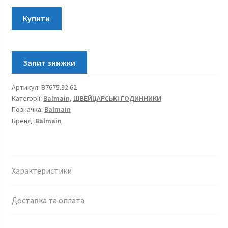
Balmain
Купити
Bellafina
B7675.32.62
кількість
Артикул:
B7675.32.62
Категорії:
Balmain
,
ШВЕЙЦАРСЬКІ ГОДИННИКИ
Позначка:
Balmain
Бренд:
Balmain
Характеристики
Доставка та оплата