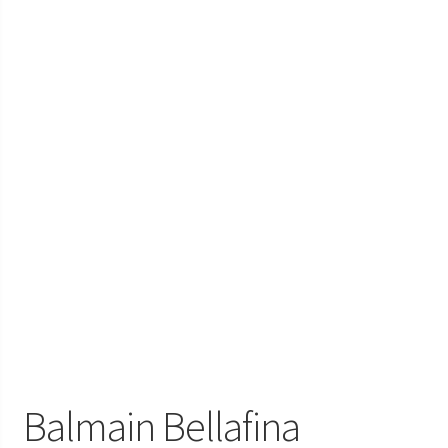
Наручні годинники у Харкові
Balmain Bellafina