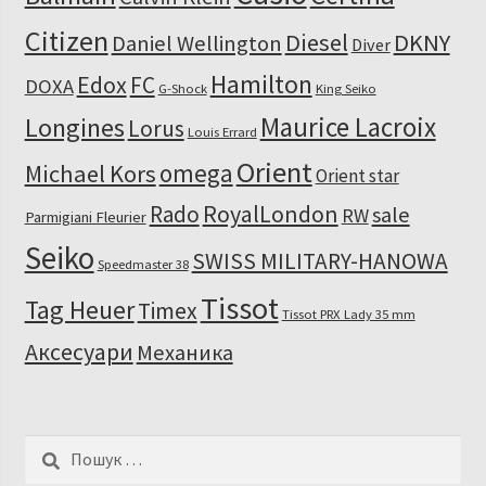
Citizen
Diesel
DKNY
Daniel Wellington
Diver
Hamilton
Edox
FC
DOXA
G-Shock
King Seiko
Maurice Lacroix
Longines
Lorus
Louis Errard
Orient
omega
Michael Kors
Orient star
RoyalLondon
Rado
sale
RW
Parmigiani Fleurier
Seiko
SWISS MILITARY-HANOWA
Speedmaster 38
Tissot
Tag Heuer
Timex
Tissot PRX Lady 35 mm
Аксесуари
Механика
Пошук: