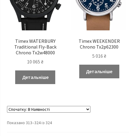
Timex WATERBURY
Timex WEEKENDER
Traditional Fly-Back
Chrono Tx2p62300
Chrono Tx2w48000
5 016
₴
10 065
₴
Детальніше
Детальніше
Показано 313–324 із 324