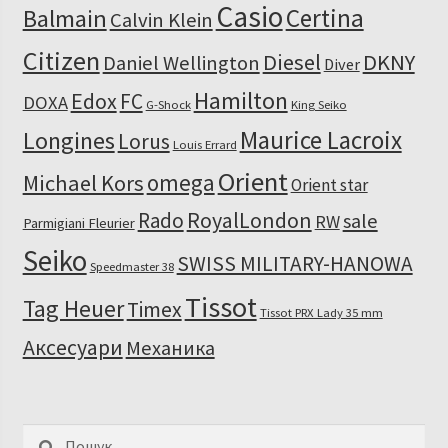
Casio
Certina
Balmain
Calvin Klein
Citizen
Diesel
DKNY
Daniel Wellington
Diver
Hamilton
Edox
FC
DOXA
G-Shock
King Seiko
Maurice Lacroix
Longines
Lorus
Louis Errard
Orient
omega
Michael Kors
Orient star
RoyalLondon
Rado
sale
RW
Parmigiani Fleurier
Seiko
SWISS MILITARY-HANOWA
Speedmaster 38
Tissot
Tag Heuer
Timex
Tissot PRX Lady 35 mm
Аксесуари
Механика
Пошук: