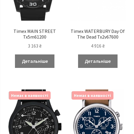
Timex MAIN STREET
Timex WATERBURY Day Of
Tx5m61200
The Dead Tx2v67600
3 163
₴
4 916
₴
Детальніше
Детальніше
Немає в наявності
Немає в наявності