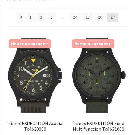
Наручні годинники у Харкові
1
2
3
…
24
25
26
27
Немає в наявності
Немає в наявності
Timex EXPEDITION Acadia
Timex EXPEDITION Field
Tx4b30000
Multifunction Tx4b31000