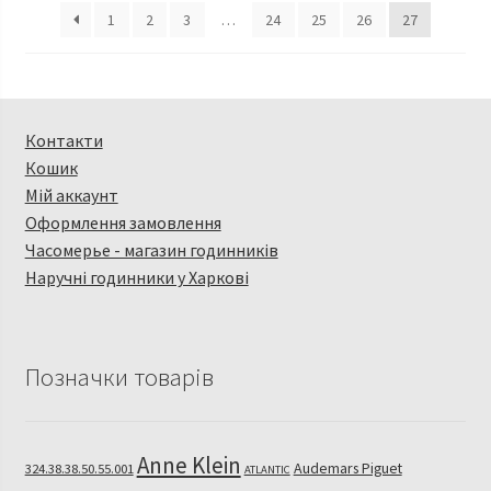
1
2
3
…
24
25
26
27
Контакти
Кошик
Мій аккаунт
Оформлення замовлення
Часомерье - магазин годинників
Наручні годинники у Харкові
Позначки товарів
Anne Klein
Audemars Piguet
324.38.38.50.55.001
ATLANTIC