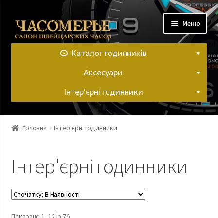
Перейти
Перейти
Меню
до
до
навігації
вмісту
Каталог годинників
Аксесуари
Інтер'єрні годинники
Головна
Головна
Інтер'єрні годинники
Контакти
Інтер'єрні годинники
Кошик
Мій аккаунт
Показано 1–12 із 76
Оформлення замовлення