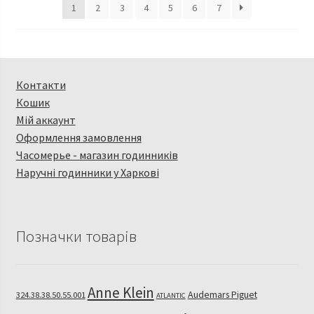
1
2
3
4
5
6
7
Контакти
Кошик
Мій аккаунт
Оформлення замовлення
Часомерье - магазин годинників
Наручні годинники у Харкові
Позначки товарів
Anne Klein
Audemars Piguet
324.38.38.50.55.001
ATLANTIC