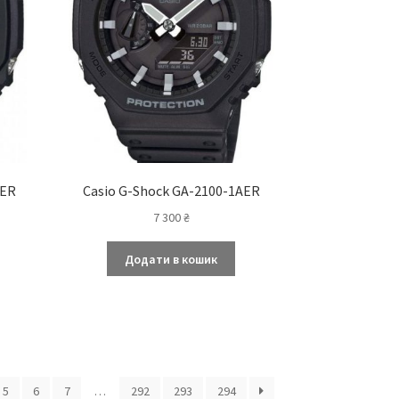
1ER
Casio G-Shock GA-2100-1AER
7 300
₴
Додати в кошик
5
6
7
…
292
293
294