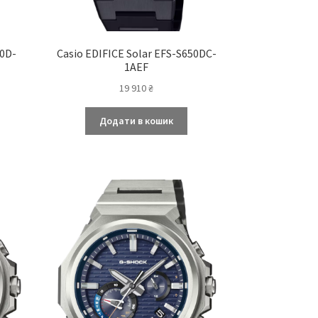
50D-
Casio EDIFICE Solar EFS-S650DC-
1AEF
19 910
₴
Додати в кошик