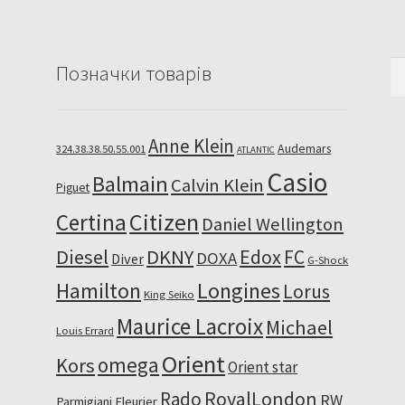
По
Позначки товарів
Anne Klein
Audemars
324.38.38.50.55.001
ATLANTIC
Casio
Balmain
Calvin Klein
Piguet
Citizen
Certina
Daniel Wellington
Diesel
DKNY
Edox
FC
DOXA
Diver
G-Shock
Hamilton
Longines
Lorus
King Seiko
Maurice Lacroix
Michael
Louis Errard
Orient
omega
Kors
Orient star
RoyalLondon
Rado
RW
Parmigiani Fleurier