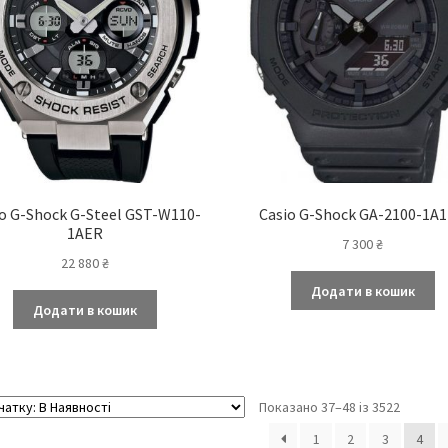
o G-Shock G-Steel GST-W110-
Casio G-Shock GA-2100-1A
1AER
7 300
₴
22 880
₴
Додати в кошик
Додати в кошик
Показано 37–48 із 3522
1
2
3
4