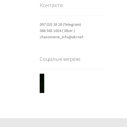
Контакти
097 025 38 28 (Telegram)
066 565 1654 ( VIber )
chasomerie_info@ukr.net
Соціальні мережі
youtube
instagram