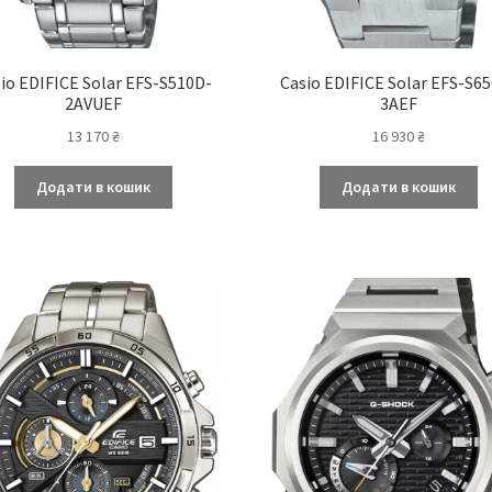
io EDIFICE Solar EFS-S510D-
Casio EDIFICE Solar EFS-S6
2AVUEF
3AEF
13 170
₴
16 930
₴
Додати в кошик
Додати в кошик