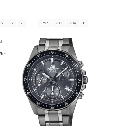
5
6
7
…
292
293
294
VEF