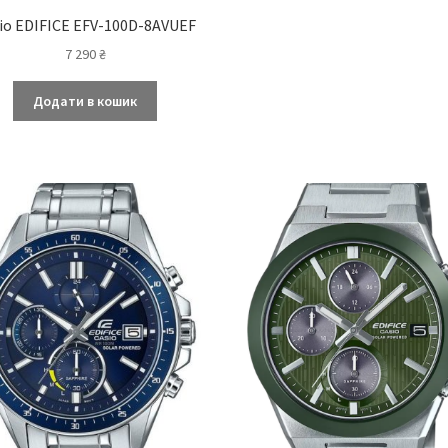
io EDIFICE EFV-100D-8AVUEF
7 290
₴
Додати в кошик