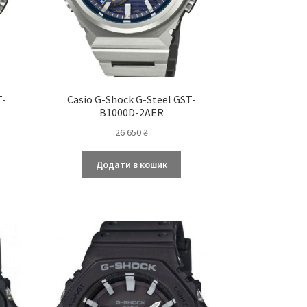
T-
Casio G-Shock G-Steel GST-
B1000D-2AER
26 650
₴
Додати в кошик