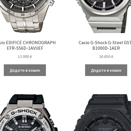
sio EDIFICE СHRONOGRAPH
Casio G-Shock G-Steel GS
EFR-556D-1AVUEF
B1000D-1AER
13 000
₴
26 650
₴
Додати в кошик
Додати в кошик