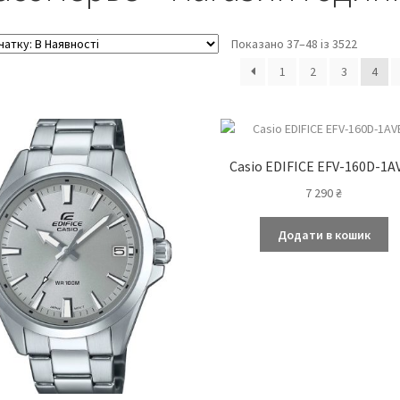
Показано 37–48 із 3522
1
2
3
4
Casio EDIFICE EFV-160D-1A
7 290
₴
Додати в кошик