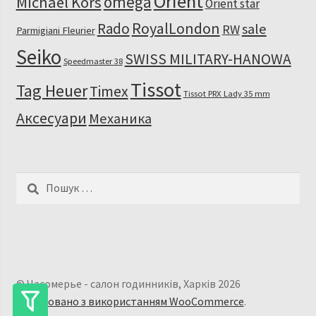
Orient
omega
Michael Kors
Orient star
RoyalLondon
Rado
sale
RW
Parmigiani Fleurier
Seiko
SWISS MILITARY-HANOWA
Speedmaster 38
Tissot
Tag Heuer
Timex
Tissot PRX Lady 35 mm
Аксесуари
Механика
Пошук:
© Часомерье - салон годинників, Харків 2026
Побудовано з використанням WooCommerce
.