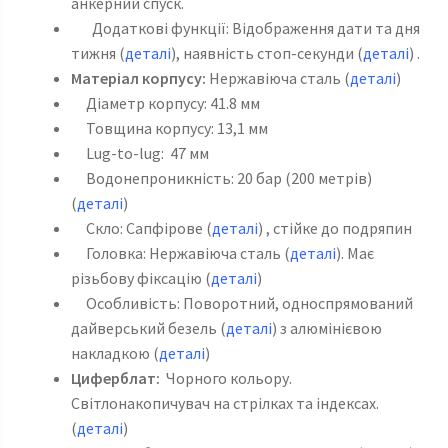
анкерний спуск.
Додаткові функції: Відображення дати та дня
тижня (
деталі
), наявність стоп-секунди (
деталі
) .
Матеріал корпусу:
Нержавіюча сталь (
деталі
)
Діаметр корпусу: 41.8 мм
Товщина корпусу: 13,1 мм
Lug-to-lug: 47 мм
Водонепроникність: 20 бар (200 метрів)
(
деталі
)
Скло: Сапфірове (
детал
і
) , стійке до подряпин
Головка: Нержавіюча сталь (
деталі
). Має
різьбову фіксацію (
деталі
)
Особливість: Поворотний, односпрямований
дайверський безель (
деталі
) з алюмінієвою
накладкою (
деталі
)
Циферблат:
Чорного кольору.
Світлонакопичувач на стрілках та індексах.
(
деталі
)