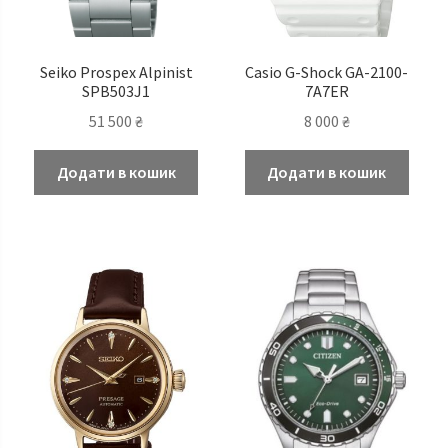
Seiko Prospex Alpinist
Casio G-Shock GA-2100-
SPB503J1
7A7ER
51 500
₴
8 000
₴
Додати в кошик
Додати в кошик