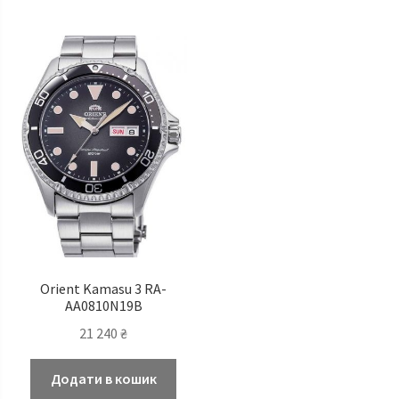
Orient Kamasu 3 RA-
AA0810N19B
21 240
₴
Додати в кошик