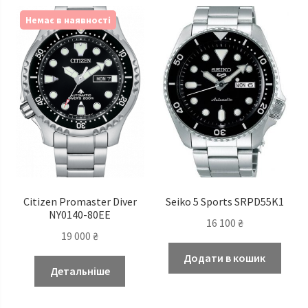
Немає в наявності
Citizen Promaster Diver
Seiko 5 Sports SRPD55K1
NY0140-80EE
16 100
₴
19 000
₴
Додати в кошик
Детальніше