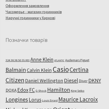
Оформлення замовлення
Часомерье - магазин годинників
Наручні годинники у Харкові
Позначки товарів
Anne Klein
Audemars Piguet
324.38.38.50.55.001
ATLANTIC
Casio
Certina
Balmain
Calvin Klein
Citizen
Diesel
DKNY
Daniel Wellington
Diver
Hamilton
Edox
FC
DOXA
G-Shock
King Seiko
Maurice Lacroix
Longines
Lorus
Louis Errard