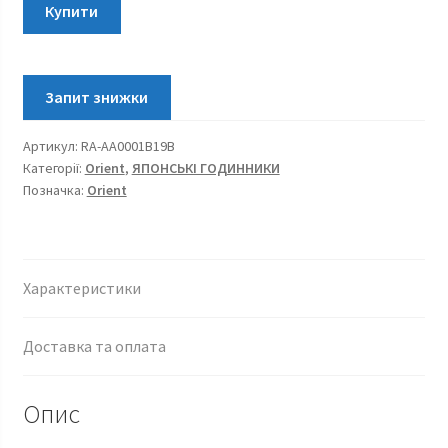
Купити
Kamasu
3
RA-
AA0001B19B
кількість
Артикул:
RA-AA0001B19B
Категорії:
Orient
,
ЯПОНСЬКІ ГОДИННИКИ
Позначка:
Orient
Характеристики
Доставка та оплата
Опис