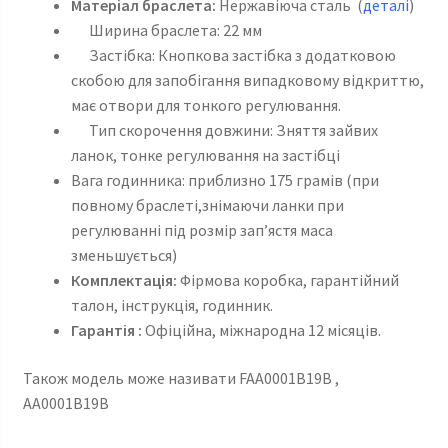
Матеріал браслета:
Нержавіюча сталь (
деталі
)
Ширина браслета: 22 мм
Застібка: Кнопкова застібка з додатковою
скобою для запобігання випадковому відкриттю,
має отвори для тонкого регулювання.
Тип скорочення довжини: Зняття зайвих
ланок, тонке регулювання на застібці
Вага годинника: приблизно 175 грамів (при
повному браслеті,знімаючи ланки при
регулюванні під розмір зап’ястя маса
зменьшується)
Комплектація:
Фірмова коробка, гарантійний
талон, інструкція, годинник.
Гарантія :
Офіційна, міжнародна 12 місяців.
Також модель може називати FAA0001B19B ,
AA0001B19B