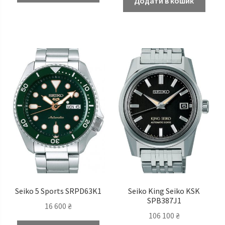
Додати в кошик
Seiko 5 Sports SRPD63K1
Seiko King Seiko KSK
SPB387J1
16 600
₴
106 100
₴