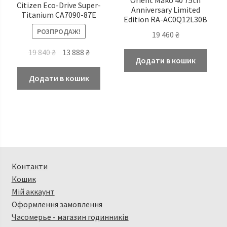
Citizen Eco-Drive Super-
Anniversary Limited
Titanium CA7090-87E
Edition RA-AC0Q12L30B
РОЗПРОДАЖ!
19 460
₴
Оригінальна
Поточна
19 840
₴
13 888
₴
Додати в кошик
ціна:
ціна:
19
13
Додати в кошик
840 ₴.
888 ₴.
Контакти
Кошик
Мій аккаунт
Оформлення замовлення
Часомерье - магазин годинників