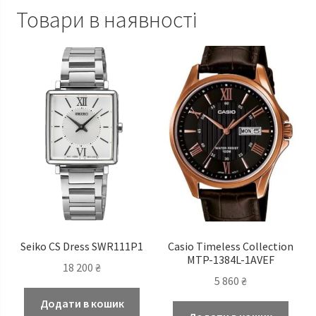
Товари в наявності
Seiko CS Dress SWR111P1
Casio Timeless Сollection
MTP-1384L-1AVEF
18 200
₴
5 860
₴
Додати в кошик