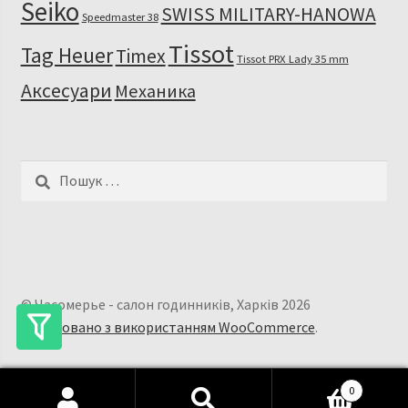
Seiko
SWISS MILITARY-HANOWA
Speedmaster 38
Tissot
Tag Heuer
Timex
Tissot PRX Lady 35 mm
Аксесуари
Механика
Пошук:
© Часомерье - салон годинників, Харків 2026
Побудовано з використанням WooCommerce
.
0