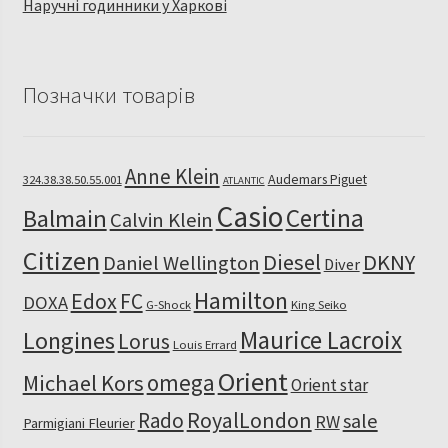
Наручні годинники у Харкові
Позначки товарів
Anne Klein
Audemars Piguet
324.38.38.50.55.001
ATLANTIC
Casio
Certina
Balmain
Calvin Klein
Citizen
Diesel
DKNY
Daniel Wellington
Diver
Hamilton
Edox
FC
DOXA
G-Shock
King Seiko
Maurice Lacroix
Longines
Lorus
Louis Errard
Orient
omega
Michael Kors
Orient star
RoyalLondon
Rado
sale
RW
Parmigiani Fleurier