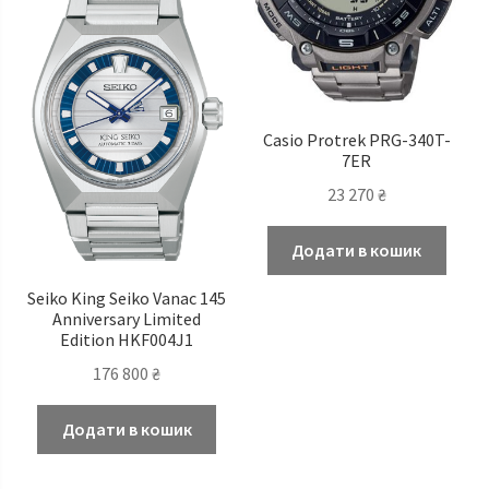
Casio Protrek PRG-340T-
7ER
23 270
₴
Додати в кошик
Seiko King Seiko Vanac 145
Anniversary Limited
Edition HKF004J1
176 800
₴
Додати в кошик