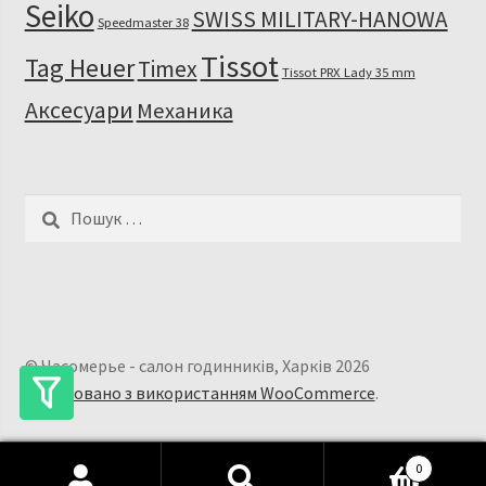
Seiko
SWISS MILITARY-HANOWA
Speedmaster 38
Tissot
Tag Heuer
Timex
Tissot PRX Lady 35 mm
Аксесуари
Механика
Пошук:
© Часомерье - салон годинників, Харків 2026
Побудовано з використанням WooCommerce
.
0