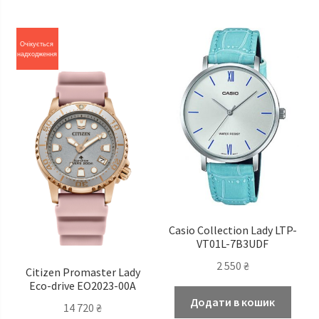
Очікується
надходження
Casio Сollection Lady LTP-
VT01L-7B3UDF
2 550
₴
Citizen Promaster Lady
Eco-drive EO2023-00A
Додати в кошик
14 720
₴