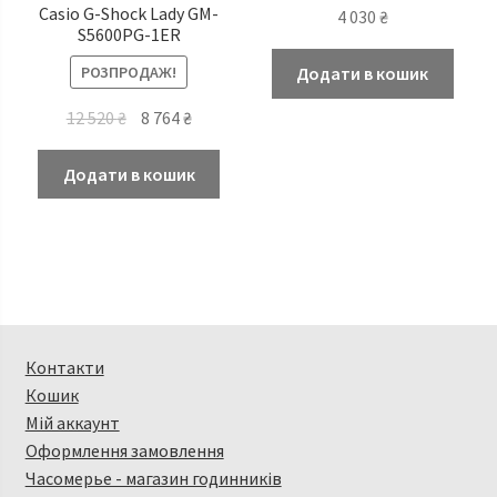
Casio G-Shock Lady GM-
4 030
₴
S5600PG-1ER
РОЗПРОДАЖ!
Додати в кошик
Оригінальна
Поточна
12 520
₴
8 764
₴
ціна:
ціна:
12
8
Додати в кошик
520 ₴.
764 ₴.
Контакти
Кошик
Мій аккаунт
Оформлення замовлення
Часомерье - магазин годинників