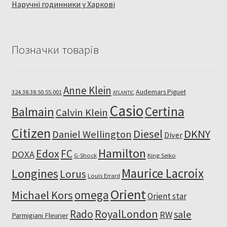
Наручні годинники у Харкові
Позначки товарів
Anne Klein
Audemars Piguet
324.38.38.50.55.001
ATLANTIC
Casio
Certina
Balmain
Calvin Klein
Citizen
Diesel
DKNY
Daniel Wellington
Diver
Hamilton
Edox
FC
DOXA
G-Shock
King Seiko
Maurice Lacroix
Longines
Lorus
Louis Errard
Orient
omega
Michael Kors
Orient star
RoyalLondon
Rado
sale
RW
Parmigiani Fleurier