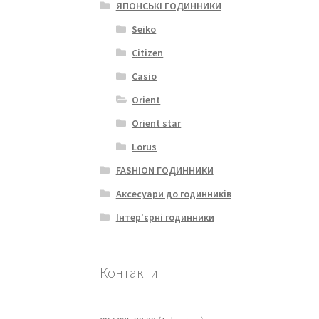
ЯПОНСЬКІ ГОДИННИКИ
Seiko
Citizen
Casio
Orient
Orient star
Lorus
FASHION ГОДИННИКИ
Аксесуари до годинників
Інтер'єрні годинники
Контакти
Очіку