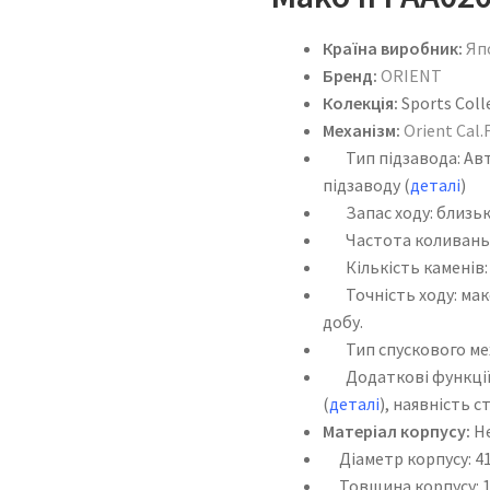
Країна виробник:
Яп
Бренд:
ORIENT
Колекція:
Sports Coll
Механізм:
Orient Cal.
Тип підзавода: Авт
підзаводу (
деталі
)
Запас ходу: близьк
Частота коливань:2
Кількість каменів:
Точність ходу: макс
добу.
Тип спускового меха
Додаткові функції:
(
деталі
), наявність с
Матеріал корпусу:
Не
Діаметр корпусу: 41
Товщина корпусу: 1