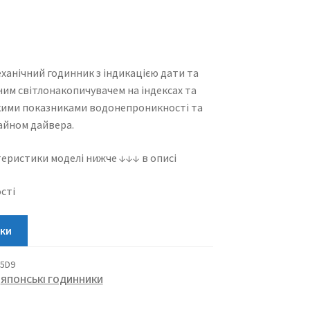
ханічний годинник з індикацією дати та
ним світлонакопичувачем на індексах та
окими показниками водонепроникності та
айном дайвера.
еристики моделі нижче ↓↓↓ в описі
сті
05D9
,
ЯПОНСЬКІ ГОДИННИКИ