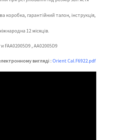
а коробка, гарантійний талон, інструкція,
міжнародна 12 місяців.
и FAA02005D9 , AA02005D9
електронному вигляді :
Orient Cal.F6922.pdf