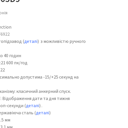
онія
ection
F6922
опідзавод (
деталі
) з можливістю ручного
о 40 годин
1 600 пк/год
 22
имально допустима -15/+25 секунд на
нізму: класичний анкерний спуск.
 Відображення дати та дня тижня
топ-секунди (
деталі
) .
ржавіюча сталь (
деталі
)
.5 мм
3,1 мм