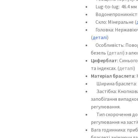
Lug-to-lug: 46.4 мм
Водонепроникність: 
Скло: Мінеральне (
Головка: Нержавіюч
(
деталі
)
Особливість: Повор
безель (
деталі
) з ал
Циферблат:
Синього 
та індексах. (
деталі
)
Матеріал браслета:
Ширина браслета: 
Застібка: Кнопкова 
запобігання випадко
регулювання.
Тип скорочення довж
регулювання на засті
Вага годинника: приб
браслеті,знімаючи ла