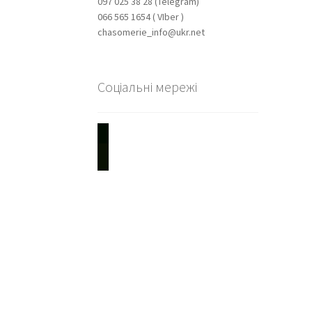
097 025 38 28 (Telegram)
надхо
066 565 1654 ( VIber )
chasomerie_info@ukr.net
Соціальні мережі
youtube
instagram