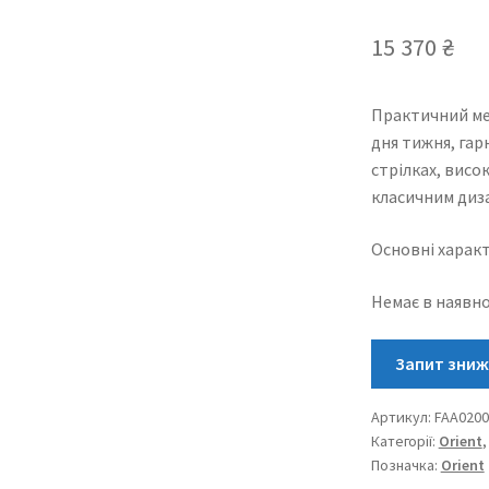
15 370
₴
Практичний ме
дня тижня, гар
стрілках, вис
класичним диз
Основні характ
Немає в наявно
Артикул:
FAA020
Категорії:
Orient
Позначка:
Orient
ється