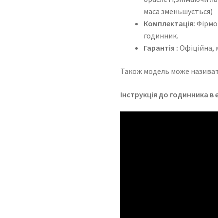
маса зменьшується)
Комплектація:
Фірмов
годинник.
Гарантія :
Офіційна, 
Також модель може називат
Інструкція до годинника в 