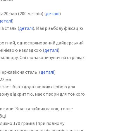
20 бар (200 метрів) (
деталі
)
детал
і
)
а сталь (
деталі
). Має різьбову фіксацію
отний, односпрямований дайверський
юмінієвою накладкою (
деталі
)
кольору. Світлонакопичувач на стрілках
Нержавіюча сталь (
деталі
)
22 мм
застібка з додатковою скобою для
вому відкриттю, має отвори для тонкого
ини: Зняття зайвих ланок, тонке
бці
лизно 170 грамів (при повному
нки при регулюванні під розмір зап’ястя