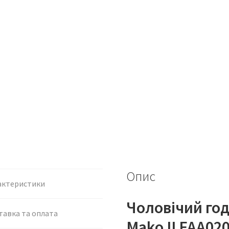
Опис
актеристики
Чоловічий год
тавка та оплата
Mako II FAA02