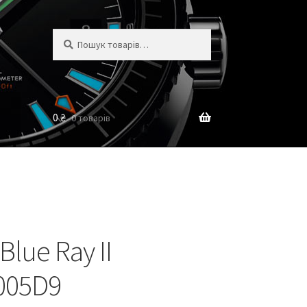
Шукати:
Шукати
0
₴
0 товарів
Blue Ray II
005D9