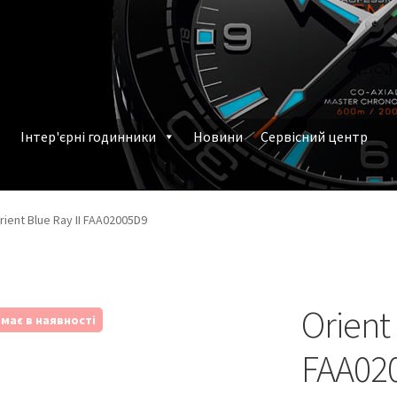
Інтер'єрні годинники
Новини
Сервісний центр
млення замовлення
Наручні годинники у Харкові
rient Blue Ray II FAA02005D9
Orient 
має в наявності
FAA02