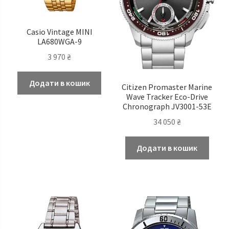
Casio Vintage MINI
LA680WGA-9
3 970
₴
Додати в кошик
Citizen Promaster Marine
Wave Tracker Eco-Drive
Chronograph JV3001-53E
34 050
₴
Додати в кошик