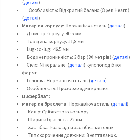
(
деталі
)
Особливість: Відкритий баланс (Open Heart )
(
деталі
)
Матеріал корпусу:
Нержавіюча сталь (
деталі
)
Діаметр корпусу: 40.5 мм
Товщина корпусу: 11,8 мм
Lug-to-lug: 46.5 мм
Водонепроникність: 3 бар (30 метрів) (
деталі
)
Скло: Мінеральне (
детал
і
) куполоподібної
форми
Головка: Нержавіюча сталь (
деталі
).
Особливість: Прозора задня кришка.
Циферблат:
Матеріал браслета:
Нержавіюча сталь (
деталі
)
Колір: Сріблястого кольору
Ширина браслета: 22 мм
Застібка: Розкладна застібка-метелик
Тип скорочення довжини: Зняття ланок.