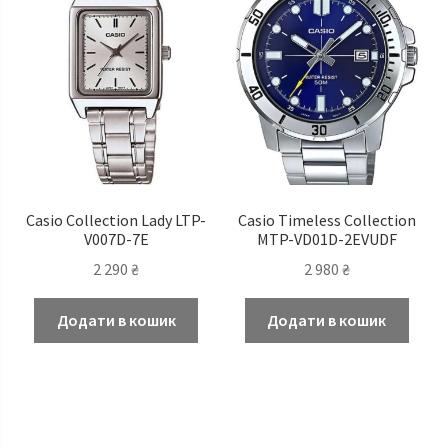
Casio Сollection Lady LTP-
Casio Timeless Сollection
V007D-7E
MTP-VD01D-2EVUDF
2 290
₴
2 980
₴
Додати в кошик
Додати в кошик