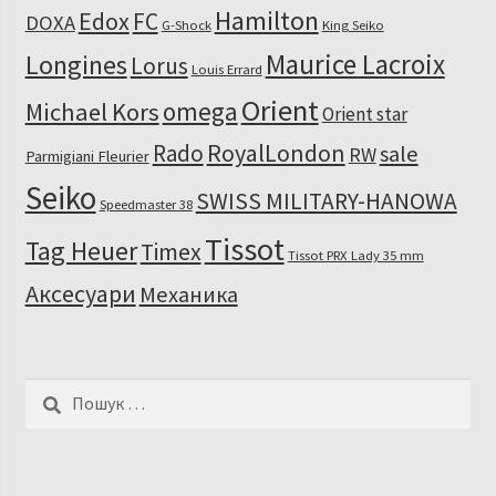
Hamilton
Edox
FC
DOXA
G-Shock
King Seiko
Maurice Lacroix
Longines
Lorus
Louis Errard
Orient
omega
Michael Kors
Orient star
RoyalLondon
Rado
sale
RW
Parmigiani Fleurier
Seiko
SWISS MILITARY-HANOWA
Speedmaster 38
Tissot
Tag Heuer
Timex
Tissot PRX Lady 35 mm
Аксесуари
Механика
Пошук: