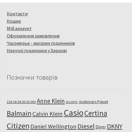
Контакти
Кошик
Мій аккаунт
Оформлення замовлення
Часомерье - магазин годинників
Наручні годинники у Харкові
Позначки товарів
Anne Klein
Audemars Piguet
324.38.38.50.55.001
ATLANTIC
Casio
Certina
Balmain
Calvin Klein
Citizen
Diesel
DKNY
Daniel Wellington
Diver