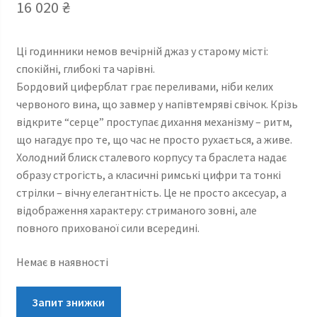
16 020
₴
Ці годинники немов вечірній джаз у старому місті:
спокійні, глибокі та чарівні.
Бордовий циферблат грає переливами, ніби келих
червоного вина, що завмер у напівтемряві свічок. Крізь
відкрите “серце” проступає дихання механізму – ритм,
що нагадує про те, що час не просто рухається, а живе.
Холодний блиск сталевого корпусу та браслета надає
образу строгість, а класичні римські цифри та тонкі
стрілки – вічну елегантність. Це не просто аксесуар, а
відображення характеру: стриманого зовні, але
повного прихованої сили всередині.
Немає в наявності