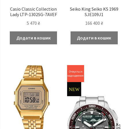
Casio Classic Сollection
Seiko King Seiko KS 1969
Lady LTP-1302SG-7AVEF
SJE109J1
5 470
₴
166 400
₴
Додати в кошик
Додати в кошик
Очікується
надходження
NEW