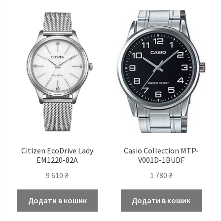
Citizen EcoDrive Lady
Casio Сollection MTP-
EM1220-82A
V001D-1BUDF
9 610
₴
1 780
₴
Додати в кошик
Додати в кошик