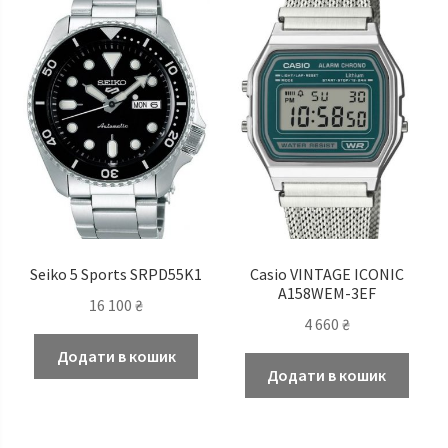
Seiko 5 Sports SRPD55K1
Casio VINTAGE ICONIC
A158WEM-3EF
16 100
₴
4 660
₴
Додати в кошик
Додати в кошик