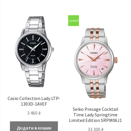
Limited
Casio Сollection Lady LTP-
1303D-1AVEF
Seiko Presage Cocktail
3 460
₴
Time Lady Springtime
Limited Edition SRPM06J1
Додати в кошик
33 300
₴