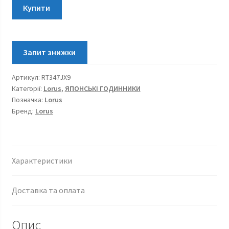
Lorus
Купити
Sports
Chronograph
Gent
RT347JX9
кількість
Артикул:
RT347JX9
Категорії:
Lorus
,
ЯПОНСЬКІ ГОДИННИКИ
Позначка:
Lorus
Бренд:
Lorus
Характеристики
Доставка та оплата
Опис