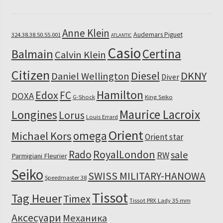
Anne Klein
Audemars Piguet
324.38.38.50.55.001
ATLANTIC
Casio
Certina
Balmain
Calvin Klein
Citizen
Diesel
DKNY
Daniel Wellington
Diver
Hamilton
Edox
FC
DOXA
G-Shock
King Seiko
Maurice Lacroix
Longines
Lorus
Louis Errard
Orient
omega
Michael Kors
Orient star
RoyalLondon
Rado
sale
RW
Parmigiani Fleurier
Seiko
SWISS MILITARY-HANOWA
Speedmaster 38
Tissot
Tag Heuer
Timex
Tissot PRX Lady 35 mm
Аксесуари
Механика