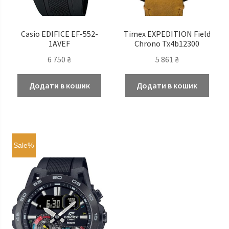
Casio EDIFICE EF-552-
Timex EXPEDITION Field
1AVEF
Chrono Tx4b12300
6 750
₴
5 861
₴
Додати в кошик
Додати в кошик
Sale%