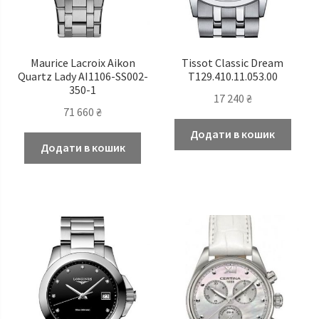
Maurice Lacroix Aikon
Tissot Classic Dream
Quartz Lady AI1106-SS002-
T129.410.11.053.00
350-1
17 240
₴
71 660
₴
Додати в кошик
Додати в кошик