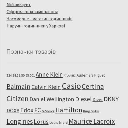
Мій аккаунт
Оформлення замовлення
Часомерье - магазин годинників
Наручні годинники у Харкові
Позначки товарів
Anne Klein
Audemars Piguet
324.38.38.50.55.001
ATLANTIC
Casio
Certina
Balmain
Calvin Klein
Citizen
Diesel
DKNY
Daniel Wellington
Diver
Hamilton
Edox
FC
DOXA
G-Shock
King Seiko
Maurice Lacroix
Longines
Lorus
Louis Errard