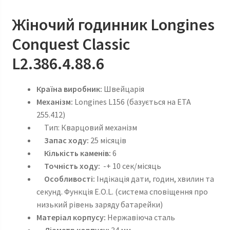
Жіночий годинник Longines
Conquest Classic
L2.386.4.88.6
Країна
виробник:
Швейцарія
Механізм:
Longines
L156 (базується на ETA
255.412)
Тип: Кварцовий механізм
Запас ходу:
25 місяців
Кількість каменів:
6
Точність ходу:
-+ 10 сек/місяць
Особливості:
Індікація дати, годин, хвилин та
секунд. Функція
E.O.L. (система сповіщення про
низький рівень заряду батарейки)
Матеріал корпусу:
Нержавіюча сталь
Діаметр корпусу:
34 мм