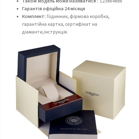
Також модель може називатися :
L23864886
Гарантія офіційна 24 місяця
Комплект:
Годинник, фірмова коробка,
гарантійна картка, сертифікат на
діаманти,інструкція.