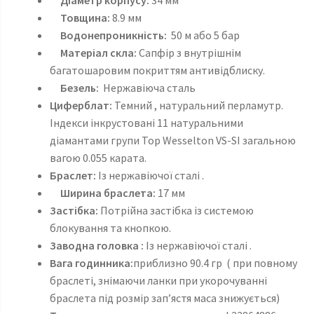
Товщина:
8.9 мм
Водонепроникність:
50 м або 5 бар
Матеріал скла:
Сапфір з внутрішнім
багатошаровим покриттям антивідблиску.
Безель:
Нержавіюча сталь
Циферблат:
Темний
, натуральний перламутр.
Індекси інкрустовані 11 натуральними
діамантами групи Top Wesselton VS-SI загальною
вагою 0.055 карата.
Браслет:
Із нержавіючої сталі .
Ширина браслета:
17 мм
Застібка:
Потрійна застібка із системою
блокування та кнопкою.
Заводна головка :
Із нержавіючої сталі .
Вага годинника:
приблизно 90.4 гр
( при повному
браслеті, знімаючи ланки при укорочуванні
браслета під розмір зап’ястя маса знижується)