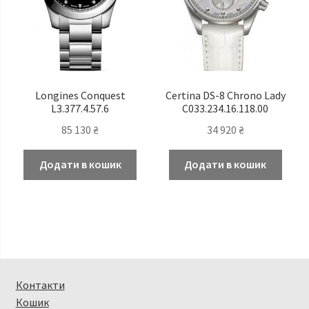
Longines Conquest
Certina DS-8 Chrono Lady
L3.377.4.57.6
C033.234.16.118.00
85 130
₴
34 920
₴
Додати в кошик
Додати в кошик
Контакти
Кошик