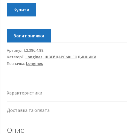
Longines
Купити
Conquest
Classic
L2.386.4.88.6
кількість
Артикул:
L2.386.4.88.
Категорії:
Longines
,
ШВЕЙЦАРСЬКІ ГОДИННИКИ
Позначка:
Longines
Характеристики
Доставка та оплата
Опис