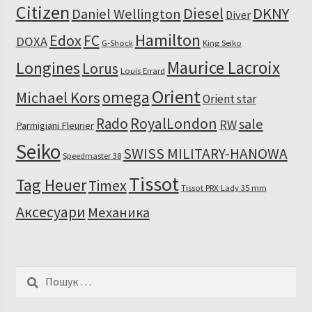
Citizen
Diesel
DKNY
Daniel Wellington
Diver
Hamilton
Edox
FC
DOXA
G-Shock
King Seiko
Maurice Lacroix
Longines
Lorus
Louis Errard
Orient
omega
Michael Kors
Orient star
RoyalLondon
Rado
sale
RW
Parmigiani Fleurier
Seiko
SWISS MILITARY-HANOWA
Speedmaster 38
Tissot
Tag Heuer
Timex
Tissot PRX Lady 35 mm
Аксесуари
Механика
Пошук: