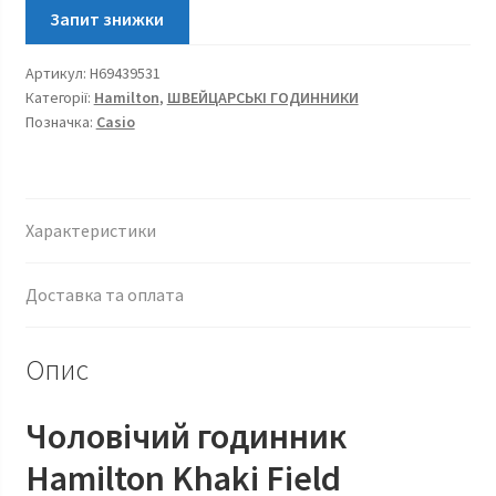
38MM
H69439531
Артикул:
H69439531
кількість
Категорії:
Hamilton
,
ШВЕЙЦАРСЬКІ ГОДИННИКИ
Позначка:
Casio
Характеристики
Доставка та оплата
Опис
Чоловічий годинник
Hamilton Khaki Field