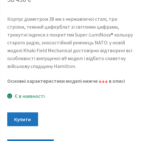
Корпус діаметром 38 мм з нержавіючої сталі, три
стрілки, темний циферблат зі світлими цифрами,
трикутні індекси з покриттям Super-LumiNova® кольору
старого радію, зносостійкий ремінець NATO: у новій
моделі Khaki Field Mechanical достовірно відтворені всі
особливості випущеної в9 моделі і відбито славетну
військову спадщину Hamilton.
Основні характеристики моделі нижче
↓↓↓
в описі
Є в наявності
Hamilton
Купити
Khaki
Field
Mechanical