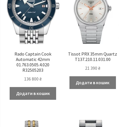
Rado Captain Cook
Tissot PRX 35mm Quartz
Automatic 42mm
T137.210.11.031.00
01.763.0505.4.020
21 390
₴
R32505203
136 800
₴
Додати в кошик
Додати в кошик