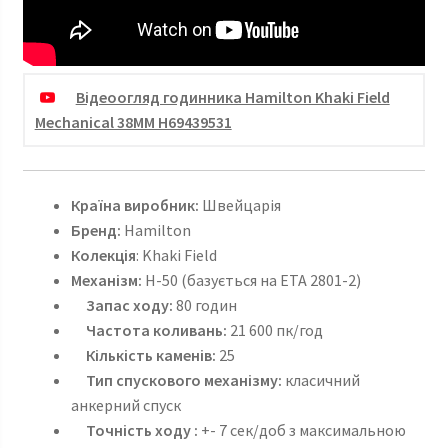
Відеоогляд годинника Hamilton Khaki Field
Mechanical 38MM H69439531
Країна
виробник:
Швейцарія
Бренд:
Hamilton
Колекція
: Khaki Field
Механізм:
H-50 (базується на ETA 2801-2)
Запас ходу:
80 годин
Частота коливань:
21 600 пк/год
Кількість каменів:
25
Тип спускового механізму:
класичний
анкерний спуск
Точність ходу :
+- 7 сек/доб з максимальною