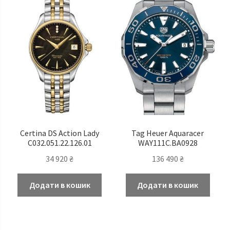
Certina DS Action Lady
Tag Heuer Aquaracer
C032.051.22.126.01
WAY111C.BA0928
34 920
₴
136 490
₴
Додати в кошик
Додати в кошик