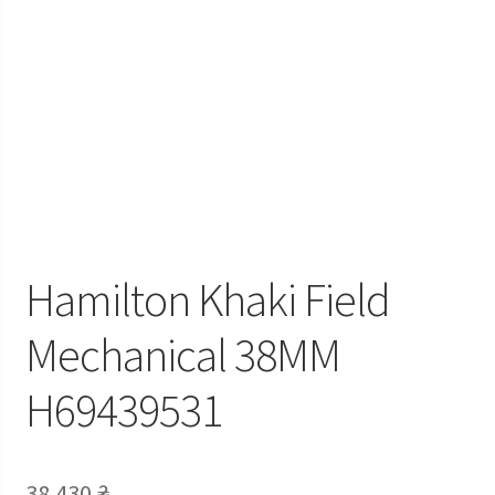
Hamilton Khaki Field
Mechanical 38MM
H69439531
38 430
₴