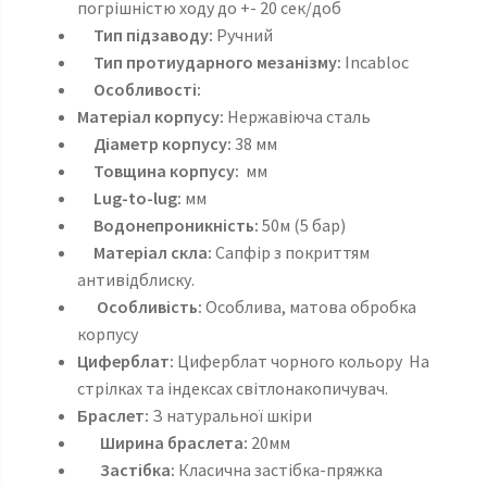
погрішністю ходу до +- 20 сек/доб
Тип підзаводу:
Ручний
Тип протиударного мезанізму:
Incabloc
Особливості:
Матеріал корпусу:
Нержавіюча сталь
Діаметр корпусу:
38 мм
Товщина корпусу:
мм
Lug-to-lug:
мм
Водонепроникність:
50м (5 бар)
Матеріал скла:
Сапфір з покриттям
антивідблиску.
Особливість:
Особлива, матова обробка
корпусу
Циферблат:
Циферблат чорного кольору На
стрілках та індексах світлонакопичувач.
Браслет:
З натуральної шкіри
Ширина браслета:
20мм
Застібка:
Класична застібка-пряжка