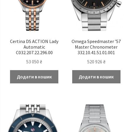
Certina DS ACTION Lady
Omega Speedmaster ’57
Automatic
Master Chronometer
C032.207.22.296.00
332.10.41.51.01.001
53 050
₴
520 926
₴
Додати в кошик
Додати в кошик