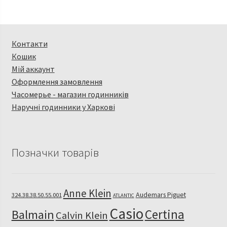
Контакти
Кошик
Мій аккаунт
Оформлення замовлення
Часомерье - магазин годинників
Наручні годинники у Харкові
Позначки товарів
Anne Klein
Audemars Piguet
324.38.38.50.55.001
ATLANTIC
Casio
Certina
Balmain
Calvin Klein