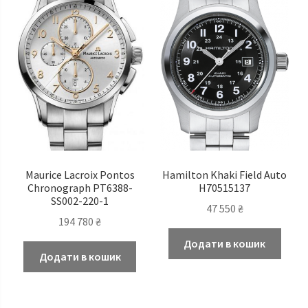
Maurice Lacroix Pontos
Hamilton Khaki Field Auto
Chronograph PT6388-
H70515137
SS002-220-1
47 550
₴
194 780
₴
Додати в кошик
Додати в кошик