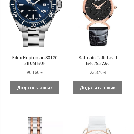
Edox Neptunian 80120
Balmain Taffetas II
3BUM BUF
B4679.32.66
90 160
₴
23 370
₴
Додати в кошик
Додати в кошик