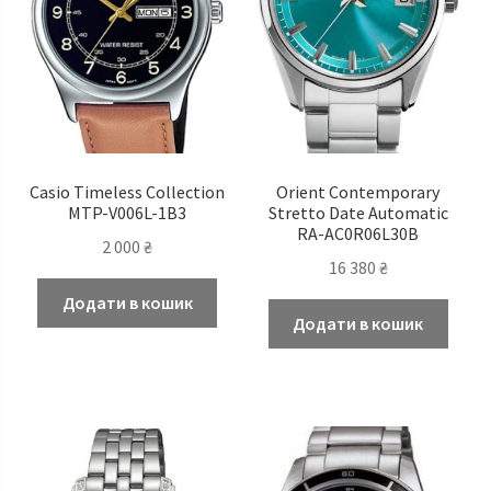
Casio Timeless Сollection
Orient Contemporary
MTP-V006L-1B3
Stretto Date Automatic
RA-AC0R06L30B
2 000
₴
16 380
₴
Додати в кошик
Додати в кошик