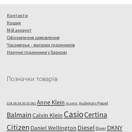
Контакти
Кошик
Мій аккаунт
Оформлення замовлення
Часомерье - магазин годинників
Наручні годинники у Харкові
Позначки товарів
Anne Klein
Audemars Piguet
324.38.38.50.55.001
ATLANTIC
Casio
Certina
Balmain
Calvin Klein
Citizen
Diesel
DKNY
Daniel Wellington
Diver