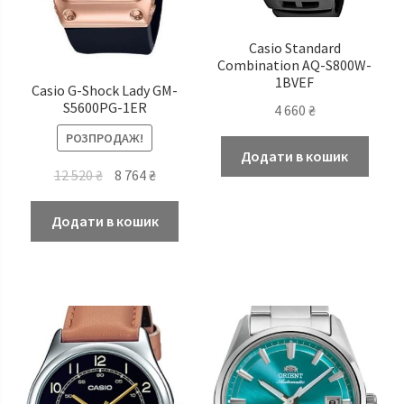
Casio Standard
Combination AQ-S800W-
1BVEF
Casio G-Shock Lady GM-
S5600PG-1ER
4 660
₴
РОЗПРОДАЖ!
Додати в кошик
Оригінальна
Поточна
12 520
₴
8 764
₴
ціна:
ціна:
12
8
Додати в кошик
520 ₴.
764 ₴.