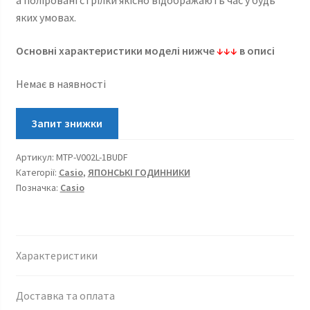
а поліровані стрілки якісно відображають час у будь
яких умовах.
Основні характеристики моделі нижче
↓↓↓
в описі
Немає в наявності
Артикул:
MTP-V002L-1BUDF
Категорії:
Casio
,
ЯПОНСЬКІ ГОДИННИКИ
Позначка:
Casio
Характеристики
Доставка та оплата