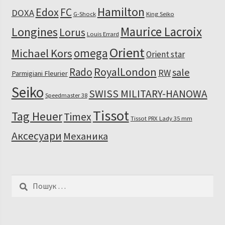
Hamilton
Edox
FC
DOXA
G-Shock
King Seiko
Maurice Lacroix
Longines
Lorus
Louis Errard
Orient
omega
Michael Kors
Orient star
RoyalLondon
Rado
sale
RW
Parmigiani Fleurier
Seiko
SWISS MILITARY-HANOWA
Speedmaster 38
Tissot
Tag Heuer
Timex
Tissot PRX Lady 35 mm
Аксесуари
Механика
Пошук: