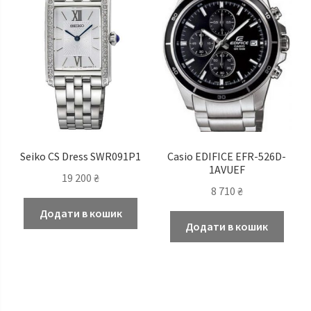
Seiko CS Dress SWR091P1
Casio EDIFICE EFR-526D-
1AVUEF
19 200
₴
8 710
₴
Додати в кошик
Додати в кошик