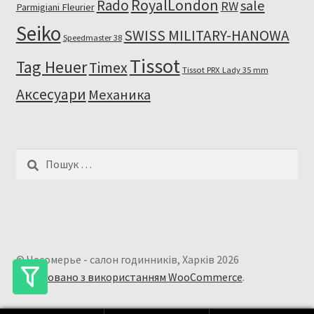
RoyalLondon
Rado
sale
RW
Parmigiani Fleurier
Seiko
SWISS MILITARY-HANOWA
Speedmaster 38
Tissot
Tag Heuer
Timex
Tissot PRX Lady 35 mm
Аксесуари
Механика
Пошук:
© Часомерье - салон годинників, Харків 2026
Побудовано з використанням WooCommerce
.