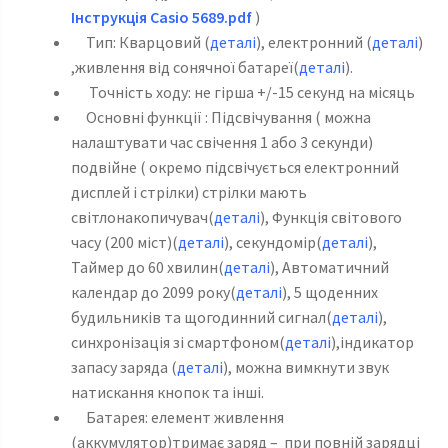
Інструкція Casio 5689.pdf
)
Тип: Кварцовий (
деталі
), електронний (
деталі
)
,живлення від сонячної батареї(
деталі
).
Точність ходу: не гірша +/-15 секунд на місяць
Основні функції : Підсвічування ( можна
налаштувати час свічення 1 або 3 секунди)
подвійне ( окремо підсвічується електронний
дисплей і стрілки) стрілки мають
світлонакопичувач(
деталі
), Функція світового
часу (200 міст)(
деталі
), секундомір(
деталі
),
Таймер до 60 хвилин(
деталі
), Автоматичний
календар до 2099 року(
деталі
), 5 щоденних
будильників та щогодинний сигнал(
деталі
),
синхронізація зі смартфоном(
деталі
),індикатор
запасу заряда (
деталі
), можна вимкнути звук
натискання кнопок та інші.
Батарея: елемент живлення
(аккумулятор)тримає заряд – при повній зарядці