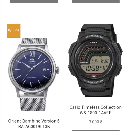
Sale%
Casio Timeless Сollection
WS-1800-1AVEF
Orient Bambino Version 6
3 090
₴
RA-AC0019L10B