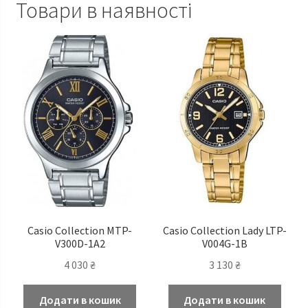
Товари в наявності
Casio Сollection MTP-
Casio Сollection Lady LTP-
V300D-1A2
V004G-1B
4 030
₴
3 130
₴
Додати в кошик
Додати в кошик