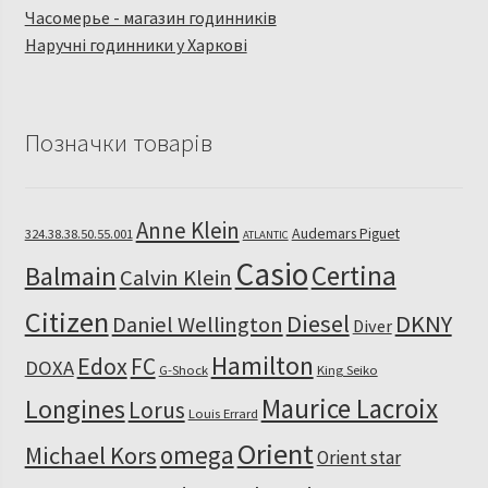
Часомерье - магазин годинників
Наручні годинники у Харкові
Позначки товарів
Anne Klein
Audemars Piguet
324.38.38.50.55.001
ATLANTIC
Casio
Certina
Balmain
Calvin Klein
Citizen
Diesel
DKNY
Daniel Wellington
Diver
Hamilton
Edox
FC
DOXA
G-Shock
King Seiko
Maurice Lacroix
Longines
Lorus
Louis Errard
Orient
omega
Michael Kors
Orient star