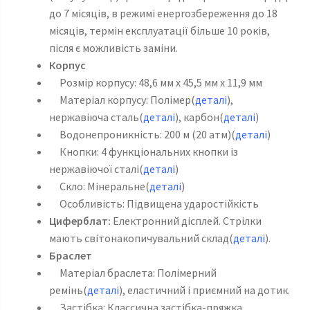
до 7 місяців, в режимі енергозбереження до 18
місяців, термін експлуатації більше 10 років,
після є можливість заміни.
Корпус
Розмір корпусу: 48,6 мм x 45,5 мм x 11,9 мм
Матеріал корпусу: Полімер(
деталі
),
нержавіюча сталь(
деталі
), карбон(
деталі
)
Водонепроникність: 200 м (20 атм)(
деталі
)
Кнопки: 4 функціональних кнопки із
нержавіючої сталі(
деталі
)
Скло: Мінеральне(
деталі
)
Особливість: Підвищена ударостійкість
Циферблат:
Електронний дісплей. Стрілки
мають світонакопичувальний склад(
деталі
).
Браслет
Матеріал браслета: Полімерний
ремінь(
деталі
), еластичний і приємний на дотик.
Застібка: Классична застібка-пряжка