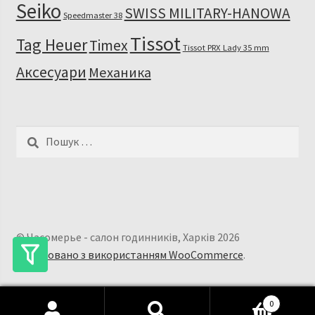
Seiko
SWISS MILITARY-HANOWA
Speedmaster 38
Tissot
Tag Heuer
Timex
Tissot PRX Lady 35 mm
Аксесуари
Механика
Пошук:
© Часомерье - салон годинників, Харків 2026
Побудовано з використанням WooCommerce
.
0