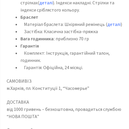
стрілках(
деталі
). Індекси накладні. Стрілки та
індекси сріблястого кольору.
Браслет
Матеріал браслета: Шкіряний ремінець (
деталі
)
Застібка: Класична застібка-пряжка
Вага годинника:
приблизно 70 гр
Гарантія
Комплект: Інструкція, гарантійний талон,
годинник.
Гарантія: Офіційна, 24 місяці.
САМОВИВІЗ
м.Харків, пл. Конституції 1, “Часомерье”
ДОСТАВКА
від 1000 гривень – безкоштовна, провадиться службою
“НОВА ПОШТА”