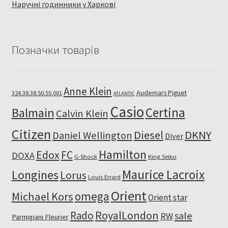
Наручні годинники у Харкові
Позначки товарів
Anne Klein
Audemars Piguet
324.38.38.50.55.001
ATLANTIC
Casio
Certina
Balmain
Calvin Klein
Citizen
Diesel
DKNY
Daniel Wellington
Diver
Hamilton
Edox
FC
DOXA
G-Shock
King Seiko
Maurice Lacroix
Longines
Lorus
Louis Errard
Orient
omega
Michael Kors
Orient star
RoyalLondon
Rado
sale
RW
Parmigiani Fleurier