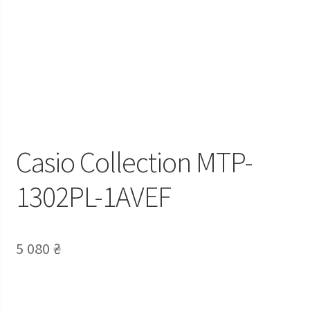
Casio Сollection MTP-
1302PL-1AVEF
5 080
₴