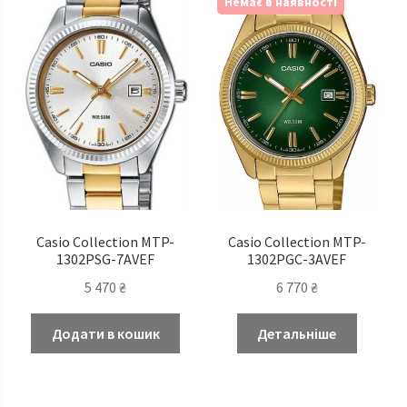
Немає в наявності
Casio Сollection MTP-
Casio Сollection MTP-
1302PSG-7AVEF
1302PGC-3AVEF
5 470
₴
6 770
₴
Додати в кошик
Детальніше