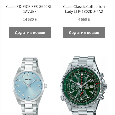
Casio EDIFICE EFS-S620BL-
Casio Classic Сollection
1AVUEF
Lady LTP-1302DD-4A2
14 680
₴
4 660
₴
Додати в кошик
Додати в кошик