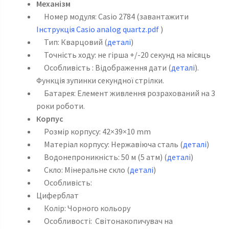
Механізм
Номер модуля: Casio 2784 (завантажити
Інструкція Casio analog quartz.pdf
)
Тип: Кварцовий (
деталі
)
Точність ходу: не гірша +/-20 секунд на місяць
Особливість : Відображення дати (
деталі
).
Функція зупинки секундної стрілки.
Батарея: Елемент живлення розрахований на 3
роки роботи.
Корпус
Розмір корпусу: 42×39×10 mm
Матеріал корпусу: Нержавіюча сталь (
деталі
)
Водонепроникність: 50 м (5 атм) (
деталі
)
Скло: Мінеральне скло (
деталі
)
Особливість:
Циферблат
Колір: Чорного кольору
Особливості: Світонакопичувач на