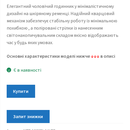
Елегантний чоловічий годинник у мінімалістичному
дизайні на шкіряному ременці. Надійний кварцовий
механізм забезпечує стабільну роботу із мінімальною
похибкою , а поліровані стрілки із нанесенним
світонакопичувальним складом якісно відображають
час у будь яких умовах.
Основні характеристики моделі нижче
↓↓↓
в описі
Є в наявності
Casio
Купити
Сollection
MTP-
1302PL-
1AVEF
кількість