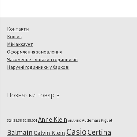
Контакти
Кошик
Мій аккаунт
Оформлення замовлення
Часомерье - магазин годинників
Наручні годинники у Харкові
Позначки товарів
Anne Klein
Audemars Piguet
324.38.38.50.55.001
ATLANTIC
Casio
Certina
Balmain
Calvin Klein