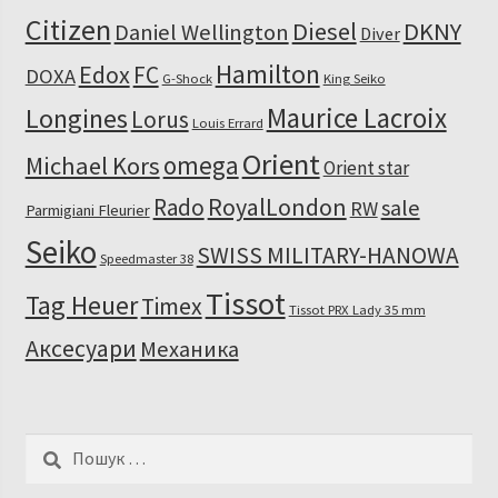
Citizen
Diesel
DKNY
Daniel Wellington
Diver
Hamilton
Edox
FC
DOXA
G-Shock
King Seiko
Maurice Lacroix
Longines
Lorus
Louis Errard
Orient
omega
Michael Kors
Orient star
RoyalLondon
Rado
sale
RW
Parmigiani Fleurier
Seiko
SWISS MILITARY-HANOWA
Speedmaster 38
Tissot
Tag Heuer
Timex
Tissot PRX Lady 35 mm
Аксесуари
Механика
Пошук: