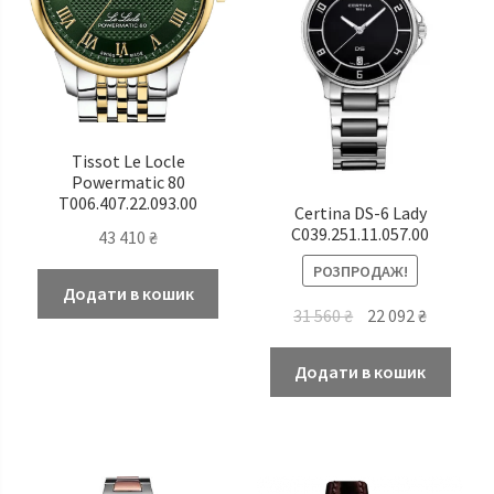
Tissot Le Locle
Powermatic 80
T006.407.22.093.00
Certina DS-6 Lady
C039.251.11.057.00
43 410
₴
РОЗПРОДАЖ!
Додати в кошик
Оригінальна
Поточн
31 560
₴
22 092
₴
ціна:
ціна:
31
22
Додати в кошик
560 ₴.
092 ₴.