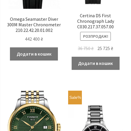
Certina DS First
Omega Seamaster Diver
Chronograph Lady
300M Master Chronometer
C030.217.37.057.00
210.22.42.20.01.002
РОЗПРОДАЖ!
442 400
₴
Оригінальна
Поточн
36 750
₴
25 725
₴
Додати в кошик
ціна:
ціна:
36
25
Додати в кошик
750 ₴.
725 ₴.
Sale%