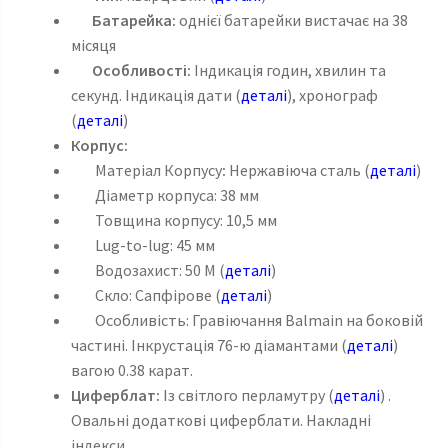
Батарейка:
однієї батарейки вистачає на 38
місяця
Особливості:
Індикація годин, хвилин та
секунд. Індикація дати (
деталі
), хронограф
(
деталі
)
Корпус:
Матеріал Корпусу
:
Нержавіюча сталь (
деталі
)
Діаметр корпуса: 38 мм
Товщина корпусу: 10,5 мм
Lug-to-lug: 45 мм
Водозахист: 50 M (
деталі
)
Скло: Сапфірове (
деталі
)
Особливість: Гравіючання Balmain на боковій
частині. Інкрустація 76-ю діамантами (
деталі
)
вагою 0.38 карат.
Циферблат:
Із світлого перламутру (
деталі
) .
Овальні додаткові циферблати. Накладні
індекси.