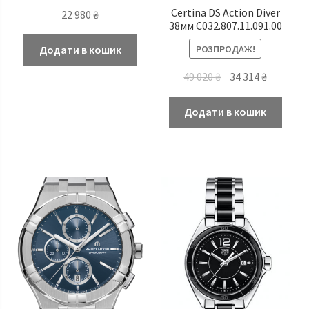
Certina DS Action Diver
22 980
₴
38мм C032.807.11.091.00
РОЗПРОДАЖ!
Додати в кошик
Оригінальна
Поточн
49 020
₴
34 314
₴
ціна:
ціна:
49
34
Додати в кошик
020 ₴.
314 ₴.