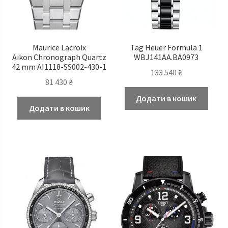
Maurice Lacroix
Tag Heuer Formula 1
Aikon Chronograph Quartz
WBJ141AA.BA0973
42 mm AI1118-SS002-430-1
133 540
₴
81 430
₴
Додати в кошик
Додати в кошик