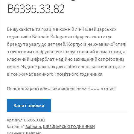
B6395.33.82
Вишуканість та грація в кожній лінії швейцарських
годинників Balmain Beleganza підкреслює статус
бренду та увагу до деталей. Корпус із нержавіючої сталі
з глянсовим поліруванням інкрустований діамантами, а
класичний циферблат надійно захищений сапфіровим
склом. Чудове рішення для любительок класичного, але
в той же час великого і помітного годинника.
Основні характеристики моделі нижче ↓↓↓ в описі
Артикул:
B6395.33.82
Категорії:
Balmain
,
ШВЕЙЦАРСЬКІ ГОДИННИКИ
Позначка:
Balmain