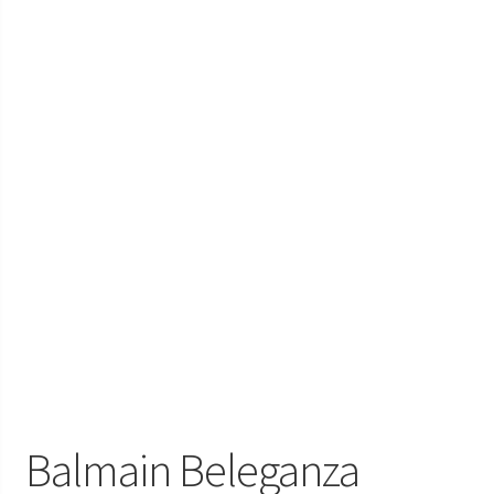
Наручні годинники у Харкові
Balmain Beleganza