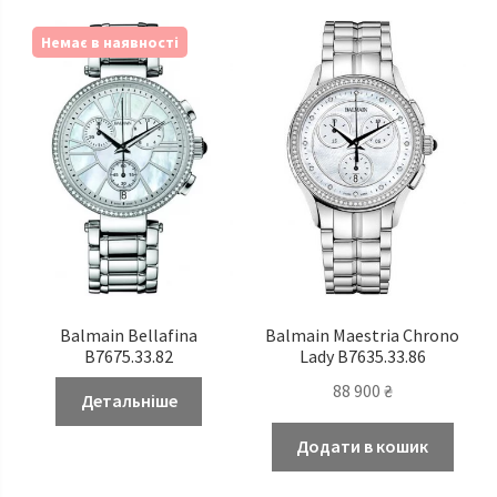
Немає в наявності
Balmain Bellafina
Balmain Maestria Chrono
B7675.33.82
Lady B7635.33.86
88 900
₴
Детальніше
Додати в кошик