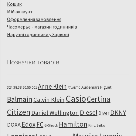
Кошик
Мій аккаунт
Оформлення замовлення
Часомерье - магазин годинників
Наручні годинники у Харкові
Позначки товарів
Anne Klein
Audemars Piguet
324.38.38.50.55.001
ATLANTIC
Casio
Certina
Balmain
Calvin Klein
Citizen
Diesel
DKNY
Daniel Wellington
Diver
Hamilton
Edox
FC
DOXA
G-Shock
King Seiko