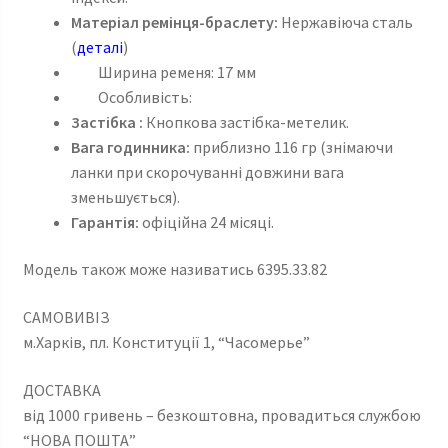
Матеріал ремінця-браслету:
Нержавіюча сталь
(
деталі
)
Ширина ременя: 17 мм
Особливість:
Застібка :
Кнопкова застібка-метелик.
Вага годинника:
приблизно 116 гр (знімаючи
ланки при скорочуванні довжини вага
зменьшується).
Гарантія:
офіційна 24 місяці.
Модель також може називатись 6395.33.82
САМОВИВІЗ
м.Харків, пл. Конституції 1, “Часомерье”
ДОСТАВКА
від 1000 гривень – безкоштовна, провадиться службою
“НОВА ПОШТА”