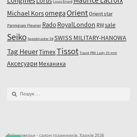
Maurice Lacroix
Longines
Lorus
Louis Errard
Orient
omega
Michael Kors
Orient star
RoyalLondon
Rado
sale
RW
Parmigiani Fleurier
Seiko
SWISS MILITARY-HANOWA
Speedmaster 38
Tissot
Tag Heuer
Timex
Tissot PRX Lady 35 mm
Аксесуари
Механика
Пошук:
© Часомерье - салон годинників, Харків 2026