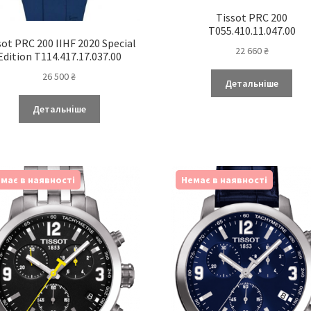
Tissot PRC 200
T055.410.11.047.00
sot PRC 200 IIHF 2020 Special
22 660
₴
Edition T114.417.17.037.00
26 500
₴
Детальніше
Детальніше
має в наявності
Немає в наявності