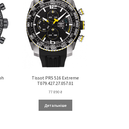
ph
Tissot PRS 516 Extreme
T079.427.27.057.01
77 890
₴
Детальніше