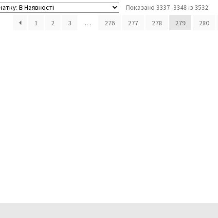
Показано 3337–3348 із 3532
1
2
3
…
276
277
278
279
280