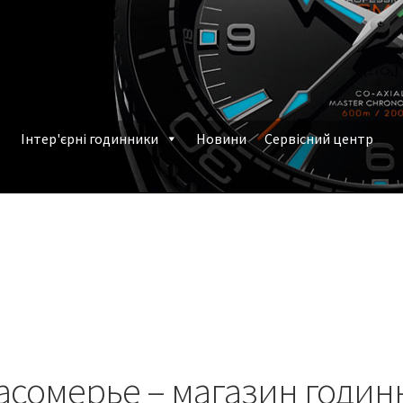
Інтер'єрні годинники
Новини
Сервісний центр
млення замовлення
Наручні годинники у Харкові
асомерье – магазин годин