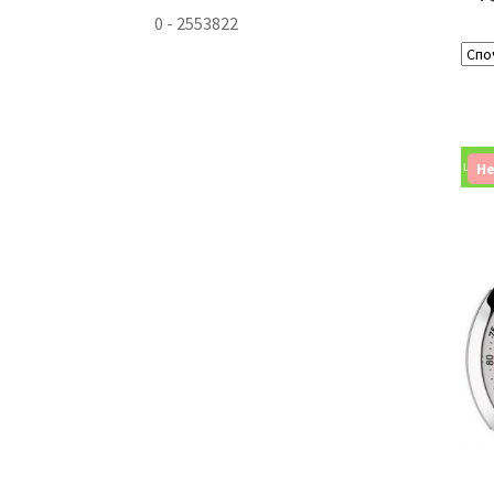
0
-
2553822
Не
Limite