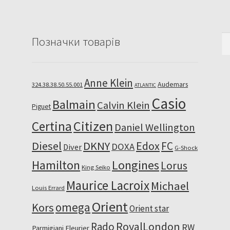
По
Позначки товарів
Anne Klein
Audemars
324.38.38.50.55.001
ATLANTIC
Casio
Balmain
Calvin Klein
Piguet
Citizen
Certina
Daniel Wellington
Diesel
DKNY
Edox
FC
DOXA
Diver
G-Shock
Hamilton
Longines
Lorus
King Seiko
Maurice Lacroix
Michael
Louis Errard
Orient
omega
Kors
Orient star
RoyalLondon
Rado
RW
Parmigiani Fleurier