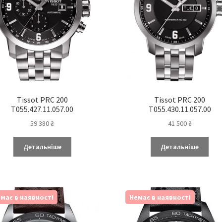
Tissot PRC 200
Tissot PRC 200
T055.427.11.057.00
T055.430.11.057.00
59 380
₴
41 500
₴
Детальніше
Детальніше
має в наявності
Немає в наявності