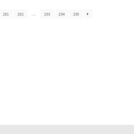
281
282
…
293
294
295