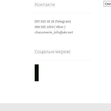
Контакти
097 025 38 28 (Telegram)
066 565 1654 ( VIber )
chasomerie_info@ukr.net
Соціальні мережі
youtube
instagram