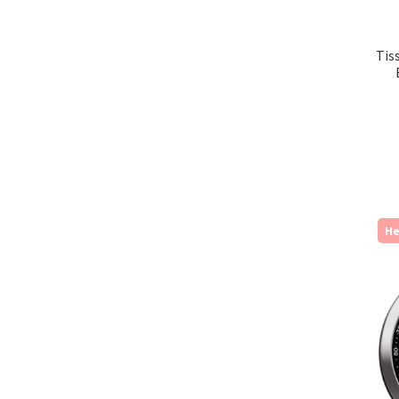
Tis
Не