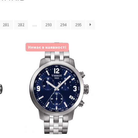
281
282
…
293
294
295
Немає в наявності