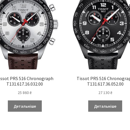
issot PRS 516 Chronograph
Tissot PRS 516 Chronogra
T131.617.16.032.00
T131.617.36.052.00
25 860
₴
27 130
₴
Детальніше
Детальніше